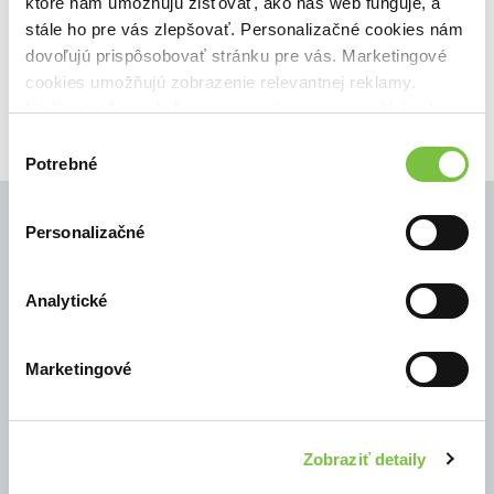
ktoré nám umožňujú zisťovať, ako náš web funguje, a
Filtrovať
stále ho pre vás zlepšovať. Personalizačné cookies nám
dovoľujú prispôsobovať stránku pre vás. Marketingové
cookies umožňujú zobrazenie relevantnej reklamy.
Niektoré údaje zdieľame aj s tretími stranami. Veľmi by
nám pomohlo, keby sme mohli používať všetky tieto
Výber
cookies.
Potrebné
súhlasu
Personalizačné
© Všetky práva vyhradené
Analytické
Marketingové
Zobraziť detaily