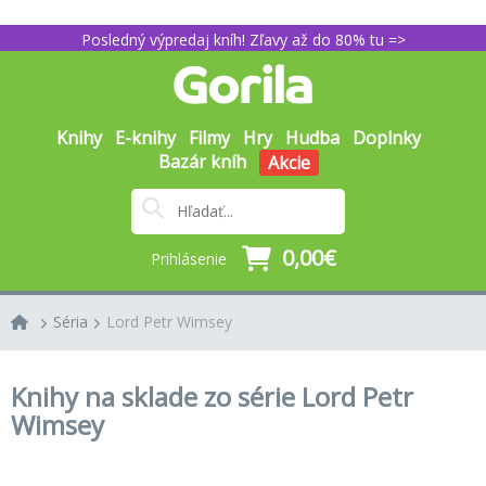
Posledný výpredaj kníh! Zľavy až do 80% tu =>
Knihy
E-knihy
Filmy
Hry
Hudba
Doplnky
Bazár kníh
Akcie
0,00€
Prihlásenie
Séria
Lord Petr Wimsey
Knihy na sklade zo série Lord Petr
Wimsey