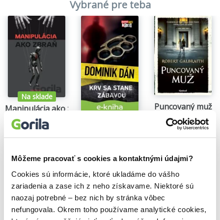
Vybrané pre teba
Na sklade
Puncovaný muž
Manipulácia ako zbraň
Robert Galbraith
Tomáš Vepi
Krv sa stane zábavou
29,15€
15,79€
Dominik Dán
14,35€
Môžeme pracovať s cookies a kontaktnými údajmi?
Cookies sú informácie, ktoré ukladáme do vášho
zariadenia a zase ich z neho získavame. Niektoré sú
Našli sme
0
titulov
naozaj potrebné – bez nich by stránka vôbec
nefungovala. Okrem toho používame analytické cookies,
Zoradiť podľa: