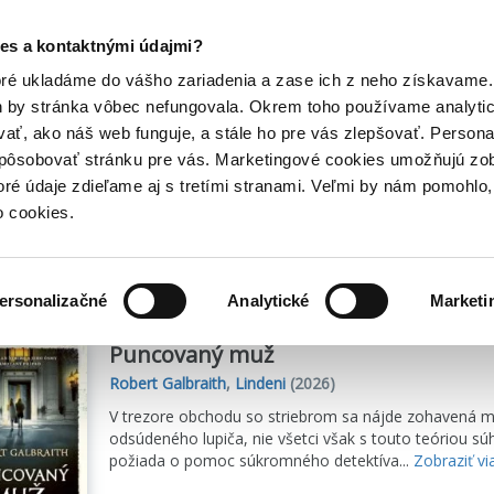
Posledný výpredaj kníh! Zľavy až do 80% tu =>
es a kontaktnými údajmi?
Hry
Hudba
Doplnky
Bazár kníh
oré ukladáme do vášho zariadenia a zase ich z neho získavame.
h by stránka vôbec nefungovala. Okrem toho používame analyti
ať, ako náš web funguje, a stále ho pre vás zlepšovať. Persona
ran Strike
spôsobovať stránku pre vás. Marketingové cookies umožňujú zo
toré údaje zdieľame aj s tretími stranami. Veľmi by nám pomohl
o cookies.
sme
2
titulov
ersonalizačné
Analytické
Marketi
Puncovaný muž
Robert Galbraith
,
Lindeni
(2026)
V trezore obchodu so striebrom sa nájde zohavená mŕt
odsúdeného lupiča, nie všetci však s touto teóriou súh
požiada o pomoc súkromného detektíva...
Zobraziť vi