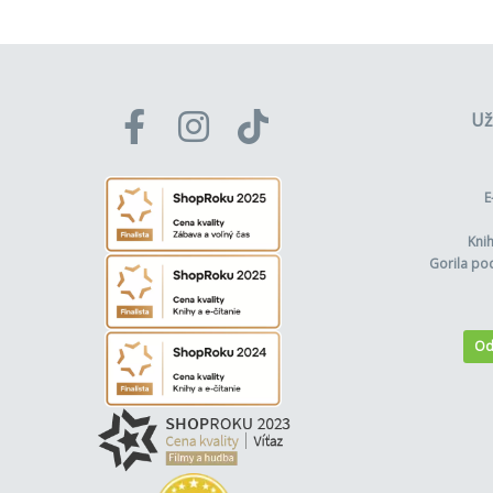
Už
E
Kni
Gorila po
Od