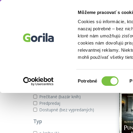
Môžeme pracovať s cooki
Séria
Cormoran Strike
Knihy
E-knihy
Filmy
Cookies sú informácie, kt
naozaj potrebné – bez nic
ktoré nám umožňujú zisťov
Najnovšie knihy zo série Cormo
cookies nám dovoľujú pri
relevantnej reklamy. Niek
mohli používať všetky tiet
Zobraziť iba
Našli 
Novinky
Výber
Potrebné
P
Zľavnené tituly
súhlasu
Na sklade
Prečítané (bazár kníh)
Predpredaj
Dostupné (bez vypredaných)
Typ