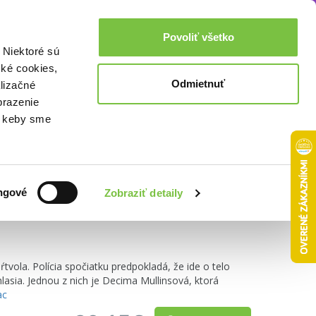
Akcie a zľavy
0,00€
Povoliť všetko
Prihlásenie
 Niektoré sú
cké cookies,
Odmietnuť
lizačné
brazenie
o, keby sme
Zoradiť podľa:
ngové
Zobraziť detaily
vola. Polícia spočiatku predpokladá, že ide o telo
lasia. Jednou z nich je Decima Mullinsová, ktorá
ac