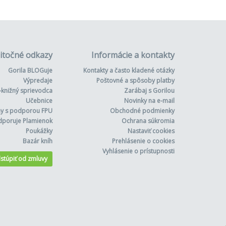
itočné odkazy
Informácie a kontakty
Gorila BLOGuje
Kontakty a často kladené otázky
Výpredaje
Poštovné a spôsoby platby
-knižný sprievodca
Zarábaj s Gorilou
Učebnice
Novinky na e-mail
hy s podporou FPU
Obchodné podmienky
dporuje Plamienok
Ochrana súkromia
Poukážky
Nastaviť cookies
Bazár kníh
Prehlásenie o cookies
Vyhlásenie o prístupnosti
stúpiť od zmluvy