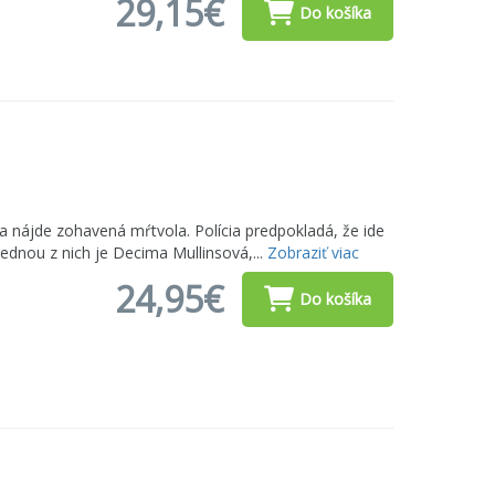
29,15€
Do košíka
nájde zohavená mŕtvola. Polícia predpokladá, že ide
 Jednou z nich je Decima Mullinsová,...
Zobraziť viac
24,95€
Do košíka