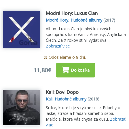
Modré Hory: Luxus Clan
Modré Hory
,
Hudobné albumy
(2017)
Album Luxus Clan je plný luxusných
spoluprác s kamošmi z Ameriky, Anglicka a
Čiech. Za X rokov stihli vydať dva ...
Zobraziť viac
🍌 Odosielame o 8 dní.
11,80€
Do košíka
Kali: Dovi Dopo
Kali
,
Hudobné albumy
(2018)
Srdce, ktoré bije v rytme ulice. Príbehy o
láske, strate a hľadaní samého seba.
Melódie, ktoré vás chytia za dušu.
Zobraziť
viac