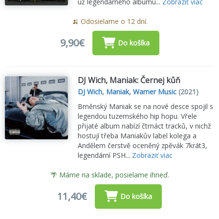
už legendárneho albumu...
Zobraziť viac
🍌 Odosielame o 12 dní.
9,90€
Do košíka
DJ Wich, Maniak: Černej kůň
DJ Wich
,
Maniak
,
Warner Music
(2021)
Brněnský Maniak se na nové desce spojil s
legendou tuzemského hip hopu. Vřele
přijaté album nabízí čtrnáct tracků, v nichž
hostují třeba Maniakův label kolega a
Andělem čerstvě oceněný zpěvák 7krát3,
legendární PSH...
Zobraziť viac
🌴 Máme na sklade, posielame ihneď.
11,40€
Do košíka