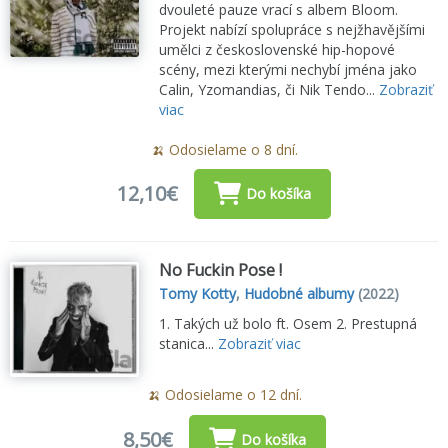
dvouleté pauze vrací s albem Bloom.
Projekt nabízí spolupráce s nejžhavějšími
umělci z československé hip-hopové
scény, mezi kterými nechybí jména jako
Calin, Yzomandias, či Nik Tendo...
Zobraziť
viac
🍌 Odosielame o 8 dní.
12,10€
Do košíka
No Fuckin Pose !
Tomy Kotty
,
Hudobné albumy
(2022)
1. Takých už bolo ft. Osem 2. Prestupná
stanica...
Zobraziť viac
🍌 Odosielame o 12 dní.
8,50€
Do košíka