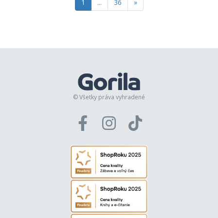
1
...
36
»
© Všetky práva vyhradené