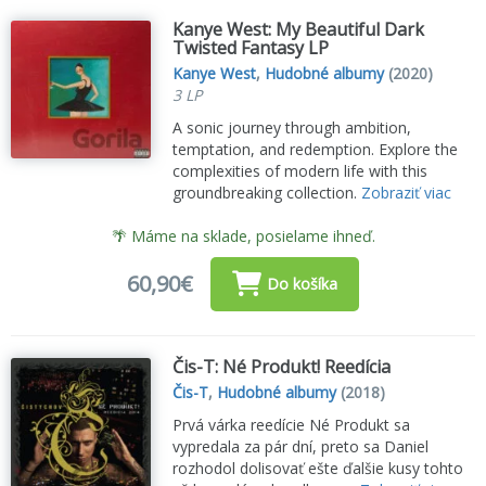
Kanye West: My Beautiful Dark
Twisted Fantasy LP
Kanye West
,
Hudobné albumy
(2020)
3 LP
A sonic journey through ambition,
temptation, and redemption. Explore the
complexities of modern life with this
groundbreaking collection.
Zobraziť viac
🌴 Máme na sklade, posielame ihneď.
60,90€
Do košíka
Čis-T: Né Produkt! Reedícia
Čis-T
,
Hudobné albumy
(2018)
Prvá várka reedície Né Produkt sa
vypredala za pár dní, preto sa Daniel
rozhodol dolisovať ešte ďalšie kusy tohto