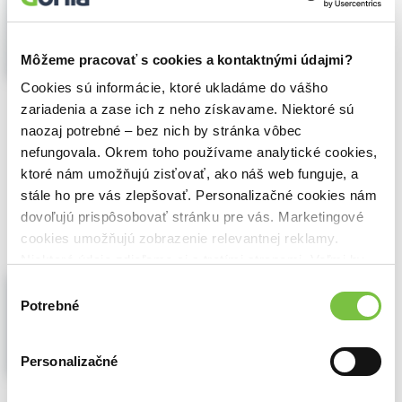
Augustin
,
PiarPro
(2020)
Prinášame vám prvý album repera
Augustína s názvom TOWMEOT. Toto
Môžeme pracovať s cookies a kontaktnými údajmi?
slovné spojenie pochádza z hebrejčiny a
prekladá sa ako veľmi dobrý. Názov
Cookies sú informácie, ktoré ukladáme do vášho
albumu je zároveň aj názvom
zariadenia a zase ich z neho získavame. Niektoré sú
evanjelizačného projektu TowMeot...
naozaj potrebné – bez nich by stránka vôbec
Zobraziť viac
nefungovala. Okrem toho používame analytické cookies,
🍌 Odosielame o 4 dni.
ktoré nám umožňujú zisťovať, ako náš web funguje, a
stále ho pre vás zlepšovať. Personalizačné cookies nám
11,20€
Do košíka
dovoľujú prispôsobovať stránku pre vás. Marketingové
cookies umožňujú zobrazenie relevantnej reklamy.
Niektoré údaje zdieľame aj s tretími stranami. Veľmi by
Kali: Dezert
nám pomohlo, keby sme mohli používať všetky tieto
Výber
Kali
,
Hudobné albumy
(2017)
cookies.
Potrebné
súhlasu
Slovenský rapový vrchol. Album plný hitov,
emócií a rôznych žánrov. Hosťujú hviezdy
Personalizačné
scény. Pre fanúšikov, ktorí chcú počuť to
najlepšie.
Zobraziť viac