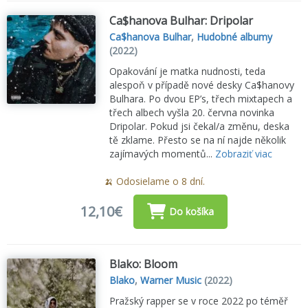
Ca$hanova Bulhar: Dripolar
Ca$hanova Bulhar
,
Hudobné albumy
(2022)
Opakování je matka nudnosti, teda
alespoň v případě nové desky Ca$hanovy
Bulhara. Po dvou EP’s, třech mixtapech a
třech albech vyšla 20. června novinka
Dripolar. Pokud jsi čekal/a změnu, deska
tě zklame. Přesto se na ní najde několik
zajímavých momentů...
Zobraziť viac
🍌 Odosielame o 8 dní.
12,10€
Do košíka
Blako: Bloom
Blako
,
Warner Music
(2022)
Pražský rapper se v roce 2022 po téměř