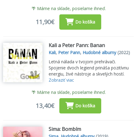
🌴 Máme na sklade, posielame ihneď.
11,90€
Do košíka
Kali a Peter Pann: Banan
Kali
,
Peter Pann
,
Hudobné albumy
(2022)
Letná nálada v tvojom prehrávači.
Spojenie dvoch legiend prináša pozitívnu
energiu, živé nástroje a skvelých hostí.
Zobraziť viac
🌴 Máme na sklade, posielame ihneď.
13,40€
Do košíka
Sima: Bombím
Sima
,
Hudobné albumy
(2019)