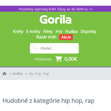
Posledný výpredaj kníh! Zľavy až do 80% tu =>
Knihy
E-knihy
Filmy
Hry
Hudba
Doplnky
Bazár kníh
Akcie
0,00€
Prihlásenie
Hudba
Hip Hop, Rap
Hudobné z kategórie hip hop, rap