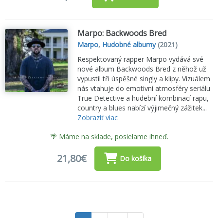
Marpo: Backwoods Bred
Marpo
,
Hudobné albumy
(2021)
Respektovaný rapper Marpo vydává své
nové album Backwoods Bred z něhož už
vypustil tři úspěšné singly a klipy. Vizuálem
nás vtahuje do emotivní atmosféry seriálu
True Detective a hudební kombinací rapu,
country a blues nabízí výjimečný zážitek...
Zobraziť viac
🌴 Máme na sklade, posielame ihneď.
21,80€
Do košíka