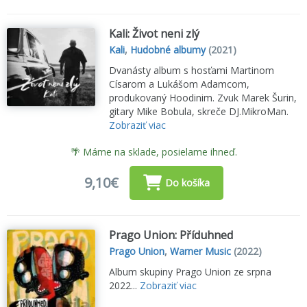
Kali: Život neni zlý
Kali
,
Hudobné albumy
(2021)
Dvanásty album s hosťami Martinom
Císarom a Lukášom Adamcom,
produkovaný Hoodinim. Zvuk Marek Šurin,
gitary Mike Bobula, skreče DJ.MikroMan.
Zobraziť viac
🌴 Máme na sklade, posielame ihneď.
9,10€
Do košíka
Prago Union: Příduhned
Prago Union
,
Warner Music
(2022)
Album skupiny Prago Union ze srpna
2022...
Zobraziť viac