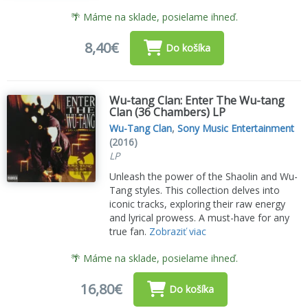
🌴 Máme na sklade, posielame ihneď.
8,40€
Do košíka
Wu-tang Clan: Enter The Wu-tang
Clan (36 Chambers) LP
Wu-Tang Clan
,
Sony Music Entertainment
(2016)
LP
Unleash the power of the Shaolin and Wu-
Tang styles. This collection delves into
iconic tracks, exploring their raw energy
and lyrical prowess. A must-have for any
true fan.
Zobraziť viac
🌴 Máme na sklade, posielame ihneď.
16,80€
Do košíka