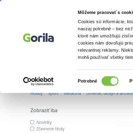
Môžeme pracovať s cooki
E-knihy
Odborné a náučné
Knihy
E-knihy
Filmy
Cookies sú informácie, kt
naozaj potrebné – bez nic
ktoré nám umožňujú zisťov
cookies nám dovoľujú pri
Odborné a náučné e-knihy
relevantnej reklamy. Niek
mohli používať všetky tiet
Podkategórie
Výber
Potrebné
P
súhlasu
Biznis a manažment
Humanitné a spoločenské ved
Hobby
Šport
Medicína
Umenie, dizajn a archite
Zobraziť iba
Novinky
Zľavnené tituly