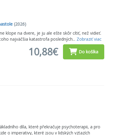
nastole
(2026)
klope na dvere, je ju ale ešte skôr cítiť, než vidieť.
toho najväčšia katastrofa posledných...
Zobraziť viac
10,88€
Do košíka
ákladního díla, které překračuje psychoterapii, a pro
de o imperativy, které jsou v lidských vztazích