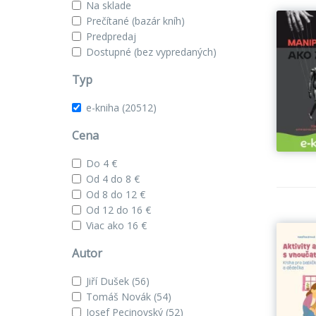
Na sklade
Prečítané (bazár kníh)
Predpredaj
Dostupné (bez vypredaných)
Typ
e-kniha
(20512)
Cena
Do 4 €
Od 4 do 8 €
Od 8 do 12 €
Od 12 do 16 €
Viac ako 16 €
Autor
Jiří Dušek
(56)
Tomáš Novák
(54)
Josef Pecinovský
(52)