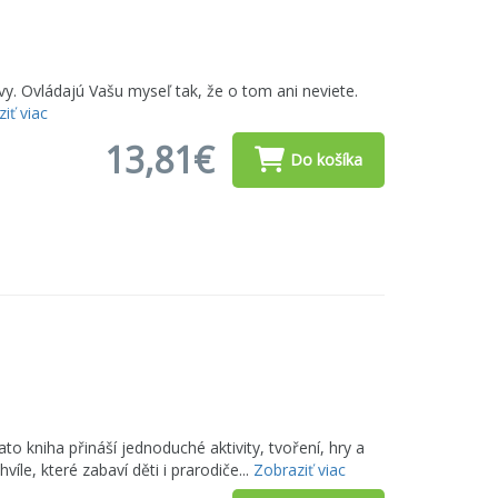
ávy. Ovládajú Vašu myseľ tak, že o tom ani neviete.
iť viac
13,81€
Do košíka
to kniha přináší jednoduché aktivity, tvoření, hry a
íle, které zabaví děti i prarodiče...
Zobraziť viac