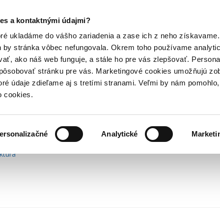
Posledný výpredaj kníh! Zľavy až do 80% tu =>
es a kontaktnými údajmi?
Hry
Hudba
Doplnky
Bazár kníh
oré ukladáme do vášho zariadenia a zase ich z neho získavame.
h by stránka vôbec nefungovala. Okrem toho používame analyti
ať, ako náš web funguje, a stále ho pre vás zlepšovať. Persona
spôsobovať stránku pre vás. Marketingové cookies umožňujú zo
toré údaje zdieľame aj s tretími stranami. Veľmi by nám pomohl
o cookies.
ersonalizačné
Analytické
Marketi
y
Počítače a internet
Prírodné vedy a technika
Motivácia a seb
ktúra