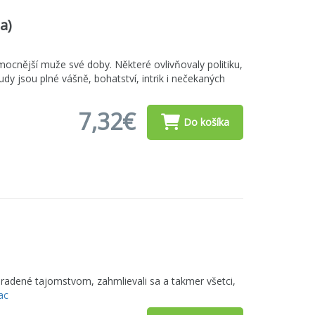
a)
mocnější muže své doby. Některé ovlivňovaly politiku,
udy jsou plné vášně, bohatství, intrik i nečekaných
7,32€
Do košíka
pradené tajomstvom, zahmlievali sa a takmer všetci,
ac