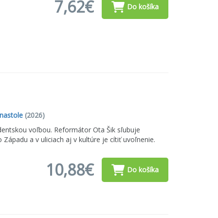
7,62€
Do košíka
nastole
(2026)
identskou voľbou. Reformátor Ota Šik sľubuje
ápadu a v uliciach aj v kultúre je cítiť uvoľnenie.
10,88€
Do košíka