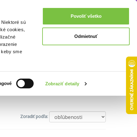
Akcie a zľavy
0,00€
Povoliť všetko
Prihlásenie
 Niektoré sú
cké cookies,
Odmietnuť
lizačné
brazenie
o, keby sme
ngové
Zobraziť detaily
arozvoj
Zdravie a životný štýl
Vzťahy a rodina
Zoradiť podľa: