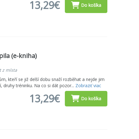
13,29€
Do košíka
ila (e-kniha)
t z místa
 kteří se již delší dobu snaží rozběhat a nejde jim
í, druhy tréninku. Na co si dát pozor...
Zobraziť viac
13,29€
Do košíka