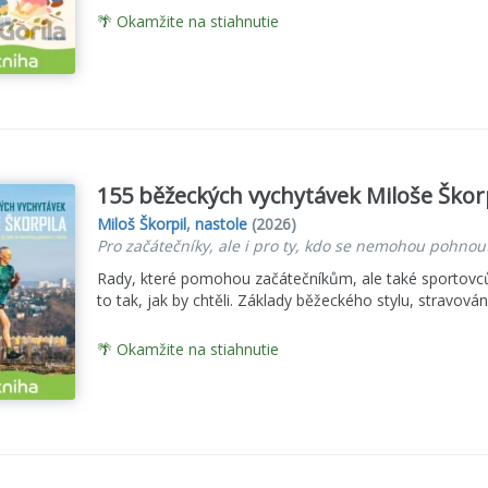
🌴 Okamžite na stiahnutie
155 běžeckých vychytávek Miloše Škorp
Miloš Škorpil
,
nastole
(2026)
Pro začátečníky, ale i pro ty, kdo se nemohou pohnou
Rady, které pomohou začátečníkům, ale také sportovcům,
to tak, jak by chtěli. Základy běžeckého stylu, stravován
🌴 Okamžite na stiahnutie