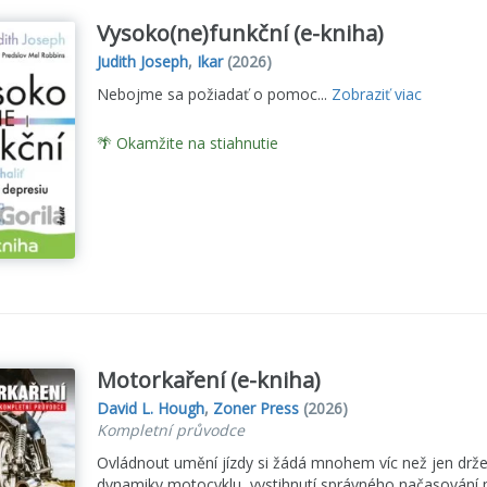
Vysoko(ne)funkční (e-kniha)
Judith Joseph
,
Ikar
(2026)
Nebojme sa požiadať o pomoc...
Zobraziť viac
🌴 Okamžite na stiahnutie
Motorkaření (e-kniha)
David L. Hough
,
Zoner Press
(2026)
Kompletní průvodce
Ovládnout umění jízdy si žádá mnohem víc než jen držet 
dynamiky motocyklu, vystihnutí správného načasování ma