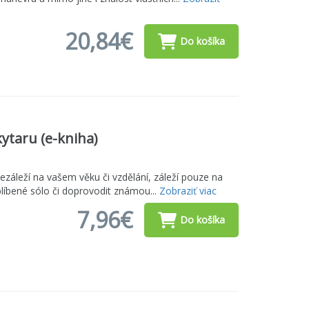
20,84€
Do košíka
ytaru (e-kniha)
ezáleží na vašem věku či vzdělání, záleží pouze na
blíbené sólo či doprovodit známou...
Zobraziť viac
7,96€
Do košíka