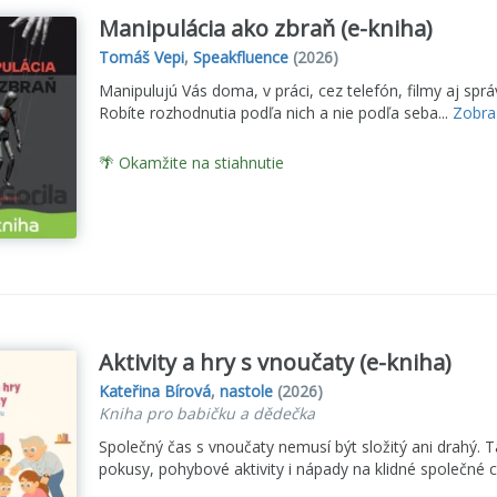
Manipulácia ako zbraň (e-kniha)
Tomáš Vepi
,
Speakfluence
(2026)
Manipulujú Vás doma, v práci, cez telefón, filmy aj spr
Robíte rozhodnutia podľa nich a nie podľa seba...
Zobraz
🌴 Okamžite na stiahnutie
Aktivity a hry s vnoučaty (e-kniha)
Kateřina Bírová
,
nastole
(2026)
Kniha pro babičku a dědečka
Společný čas s vnoučaty nemusí být složitý ani drahý. Ta
pokusy, pohybové aktivity i nápady na klidné společné chv