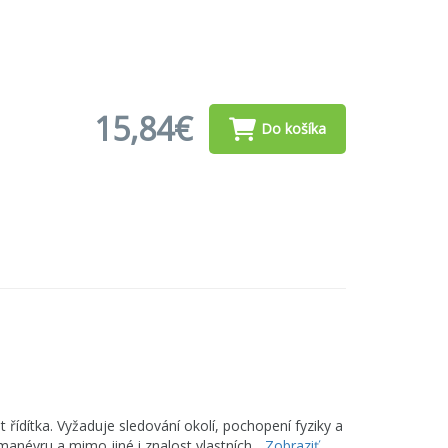
15,84€
Do košíka
řídítka. Vyžaduje sledování okolí, pochopení fyziky a
névru a mimo jiné i znalost vlastních...
Zobraziť