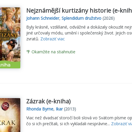
Nejznámější kurtizány historie (e-knih
Johann Schneider
,
Splendidum družstvo
(2026)
Byly krásné, vzdělané, odvážné a dokázaly okouzlit nej
jiné určovaly módu, umění i společenský život. Jejich os
zvratů.
Zobraziť viac
🌴 Okamžite na stiahnutie
Zázrak (e-kniha)
Rhonda Byrne
,
Ikar
(2013)
Viac než dvadsať storočí boli slová vo Svätom písme o
čo si ich prečítali, si ich vykladali nesprávne...
Zobraziť vi