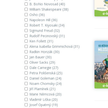
B. BoNo Novosad
(40)
William Shakespeare
(38)
Osho
(36)
Napoleon Hill
(36)
Robert T. Kiyosaki
(34)
Sigmund Freud
(32)
Rudolf Pecinovský
(31)
Ken Follett
(31)
Alena Isabella Grimmichová
(31)
Radkin Honzák
(30)
Jan Bauer
(30)
Oliver Sacks
(29)
Dale Carnegie
(27)
Petra Polišenská
(25)
Daniel Goleman
(24)
Noam Chomsky
(24)
Jiří Plamínek
(21)
Marie Němcová
(20)
Vladimír Liška
(20)
Josef Opatrný
(19)