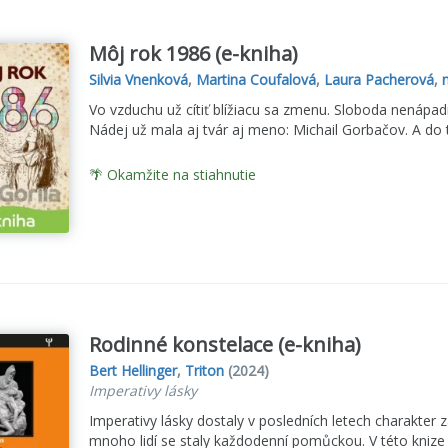
Môj rok 1986 (e-kniha)
Silvia Vnenková
,
Martina Coufalová
,
Laura Pacherová
,
Vo vzduchu už cítiť blížiacu sa zmenu. Sloboda nenápadne 
Nádej už mala aj tvár aj meno: Michail Gorbačov. A do 
🌴 Okamžite na stiahnutie
Rodinné konstelace (e-kniha)
Bert Hellinger
,
Triton
(2024)
Imperativy lásky
Imperativy lásky dostaly v posledních letech charakter z
mnoho lidí se staly každodenní pomůckou. V této knize j