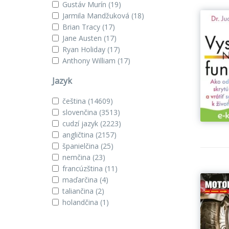
Gustáv Murín
(19)
Jarmila Mandžuková
(18)
Brian Tracy
(17)
Jane Austen
(17)
Ryan Holiday
(17)
Anthony William
(17)
Jazyk
čeština
(14609)
slovenčina
(3513)
cudzí jazyk
(2223)
angličtina
(2157)
španielčina
(25)
nemčina
(23)
francúzština
(11)
maďarčina
(4)
taliančina
(2)
holandčina
(1)