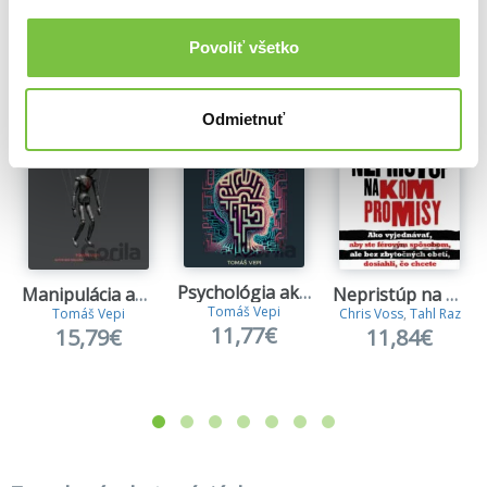
Ďalšie z kategórie Knihy o sebarozvoji
Povoliť všetko
Viac z tejto kategórie
Odmietnuť
Psychológia ako zbraň
Manipulácia ako zbraň
Nepristúp na kompromisy
Tomáš Vepi
Tomáš Vepi
Chris Voss
,
Tahl Raz
11,77€
15,79€
11,84€