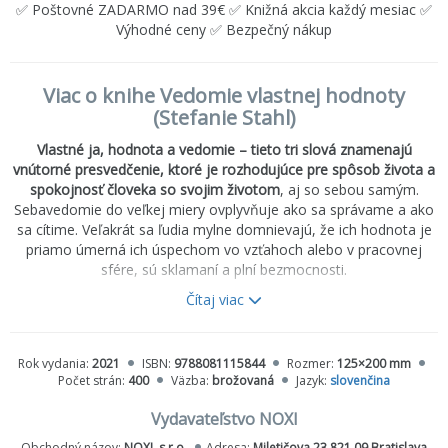
✅ Poštovné ZADARMO nad 39€ ✅ Knižná akcia každý mesiac ✅
Výhodné ceny ✅ Bezpečný nákup
Viac o knihe Vedomie vlastnej hodnoty
(Stefanie Stahl)
Vlastné ja, hodnota a vedomie – tieto tri slová znamenajú
vnútorné presvedčenie, ktoré je rozhodujúce pre spôsob života a
spokojnosť človeka so svojim životom
, aj so sebou samým.
Sebavedomie do veľkej miery ovplyvňuje ako sa správame a ako
sa cítime. Veľakrát sa ľudia mylne domnievajú, že ich hodnota je
priamo úmerná ich úspechom vo vzťahoch alebo v pracovnej
sfére, sú sklamaní a plní bezmocnosti.
Čítaj viac
Čím sa líši sebavedomý človek od človeka s nedostatočným
sebavedomím?
Odpoveď na túto otázku je prekvapivo jednoduchá. Sebavedomý
Rok vydania:
2021
ISBN:
9788081115844
Rozmer:
125×200 mm
človek sa akceptuje aj so svojimi slabosťami. Naopak neistý
Počet strán:
400
Väzba:
brožovaná
Jazyk:
slovenčina
človek nedokáže svoje slabé stránky prijať, alebo ich berie príliš
vážne. Neistí ľudia sú zameraní na nedostatky. Čo s tým?
Vydavateľstvo NOXI
Terapeutka Stefanie Stahl vo svojej knihe vedomie vlastnej
Obchodný názov:
NOXI, s.r.o.
Adresa:
Miletičova 23 821 09 Bratislava