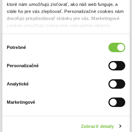
ktoré nám umožňujú zisťovať, ako náš web funguje, a
stále ho pre vás zlepšovať. Personalizačné cookies nám
dovoľujú prispôsobovať stránku pre vás. Marketingové
Vybrané pre teba
cookies umožňujú zobrazenie relevantnej reklamy.
Niektoré údaje zdieľame aj s tretími stranami. Veľmi by
nám pomohlo, keby sme mohli používať všetky tieto
Výber
cookies.
Potrebné
súhlasu
Personalizačné
Na sklade
Na sklade
Na sklade
Sebaláska: Sprievodca pre ženy
Analytické
Nastavte zdravé hranice
Megan Logan
Ztráta kontroly
Nedra Glover Tawwab
10,60€
Heinz-Peter Röhr
11,30€
10,60€
Marketingové
Zobraziť detaily