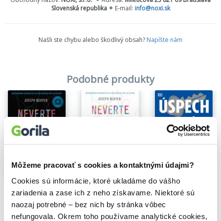
hodnoty vysvetľuje, ako sa vymaniť z kolotoča frustrácie, smútku
Slovenská republika
E-mail:
info@noxi.sk
a hnevu a ako opäť získať dobrý pocit zo samého seba.
Našli ste chybu alebo škodlivý obsah?
Napíšte nám
Podobné produkty
Môžeme pracovať s cookies a kontaktnými údajmi?
Úspech - Psychológia výkonnosti
Na sklade
Na sklade
Deborah A. Olson
Cookies sú informácie, ktoré ukladáme do vášho
Neverte všetkému, čo si myslíte
Neverte všetkému, čo si myslíte - rozšírené vydanie
13,70€
Joseph Nguyen
zariadenia a zase ich z neho získavame. Niektoré sú
Joseph Nguyen
12,60€
naozaj potrebné – bez nich by stránka vôbec
11,84€
nefungovala. Okrem toho používame analytické cookies,