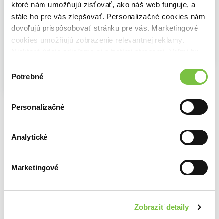
ktoré nám umožňujú zisťovať, ako náš web funguje, a
stále ho pre vás zlepšovať. Personalizačné cookies nám
dovoľujú prispôsobovať stránku pre vás. Marketingové
cookies umožňujú zobrazenie relevantnej reklamy.
Niektoré údaje zdieľame aj s tretími stranami. Veľmi by
nám pomohlo, keby sme mohli používať všetky tieto
Výber
Cvičenie ako liek
cookies.
Potrebné
súhlasu
Zuna Vesan Kozánková
Průvodce reiki
Na sklade
15,10€
Diane Steinová
Tajná medicína Cikánů
8,00€
Personalizačné
Pierre Derlon
12,10€
Analytické
Marketingové
Ďalšie z kategórie Knihy o alternatívnej
medicíne
Viac z tejto kategórie
Zobraziť detaily