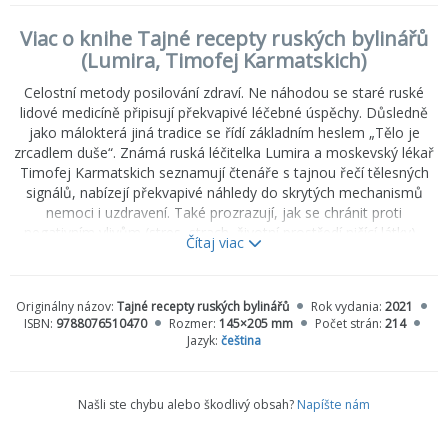
Viac o knihe Tajné recepty ruských bylinářů
(Lumira, Timofej Karmatskich)
Celostní metody posilování zdraví. Ne náhodou se staré ruské
lidové medicíně připisují překvapivé léčebné úspěchy. Důsledně
jako málokterá jiná tradice se řídí základním heslem „Tělo je
zrcadlem duše“. Známá ruská léčitelka Lumira a moskevský lékař
Timofej Karmatskich seznamují čtenáře s tajnou řečí tělesných
signálů, nabízejí překvapivé náhledy do skrytých mechanismů
nemoci i uzdravení. Také prozrazují, jak se chránit proti
negativním vlivům (stres, strach, životní prostředí ničící látky) -
Čítaj viac
možným spouštěčům nemocí.
Techniky, které často upadly do zapomnění, jako třeba ruské
Originálny názov:
Tajné recepty ruských bylinářů
Rok vydania:
2021
„napravení břicha“, medová masáž, koupele, byliny a potní kúry,
ISBN:
9788076510470
Rozmer:
145×205 mm
Počet strán:
214
ale i speciální masáže a pohybové cviky nabízejí už celá staletí
Jazyk:
čeština
osvědčené a lehce dostupné možnosti zlepšení celkového
zdravotního stavu, stejně jako cílené léčení určitých potíží.
Konkrétní pokyny k výživě a způsobu života umožní zlepšení
Našli ste chybu alebo škodlivý obsah?
Napíšte nám
osobního zdravotního stavu - s cílem obnovit soulad těla, duše a
ducha.