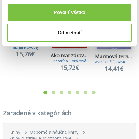
Povoliť všetko
Odmietnuť
Kód zad
Michal Novotný
15,76€
Ako mať zdravé srdce a cievy v každom veku
Marmová terapie a ájurvéda
Katarína Horáková
Avináš Lélé
,
David Frawley
15,72€
14,41€
Zaradené v kategóriách
Knihy
Odborné a náučné knihy
Knihy o zdraví a životnom štýle