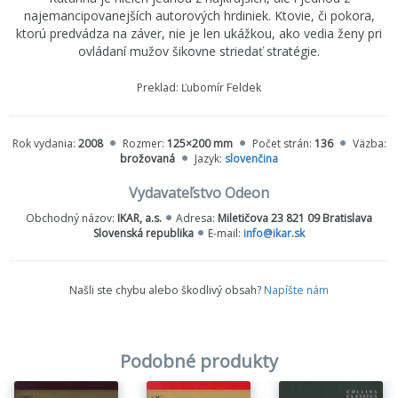
najemancipovanejších autorových hrdiniek. Ktovie, či pokora,
ktorú predvádza na záver, nie je len ukážkou, ako vedia ženy pri
ovládaní mužov šikovne striedať stratégie.
Preklad: Ľubomír Feldek
Rok vydania:
2008
Rozmer:
125×200 mm
Počet strán:
136
Väzba:
brožovaná
Jazyk:
slovenčina
Vydavateľstvo Odeon
Obchodný názov:
IKAR, a.s.
Adresa:
Miletičova 23 821 09 Bratislava
Slovenská republika
E-mail:
info@ikar.sk
Našli ste chybu alebo škodlivý obsah?
Napíšte nám
Podobné produkty