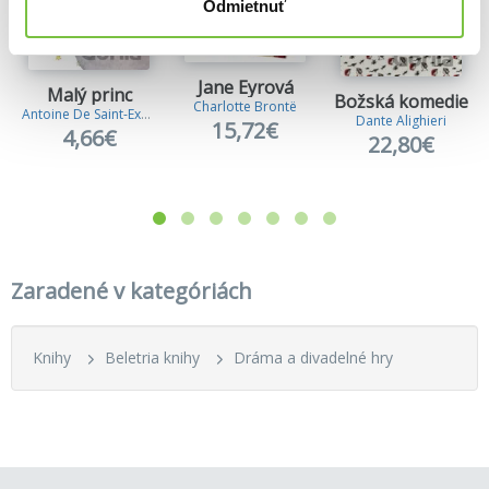
Odmietnuť
Jane Eyrová
Malý princ
Božská komedie
Charlotte Brontë
Antoine De Saint-Exupery
Dante Alighieri
15,72€
4,66€
22,80€
Zaradené v kategóriách
Knihy
Beletria knihy
Dráma a divadelné hry