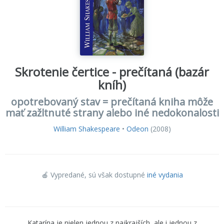
Skrotenie čertice - prečítaná (bazár
kníh)
opotrebovaný stav = prečítaná kniha môže
mať zažltnuté strany alebo iné nedokonalosti
William Shakespeare
•
Odeon
(2008)
🍎 Vypredané
, sú však dostupné
iné vydania
Katarína je nielen jednou z najkrajších, ale i jednou z