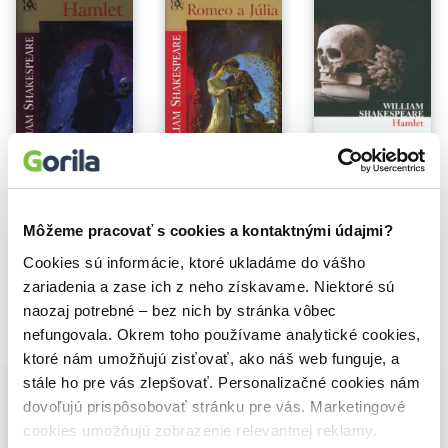
Na sklade
Romeo a Júlia
Hamlet
Hamlet
William Shakespeare
William Shakespeare
William Shakespeare
6,80€
3,00€
8,90€
Môžeme pracovať s cookies a kontaktnými údajmi?
Cookies sú informácie, ktoré ukladáme do vášho
zariadenia a zase ich z neho získavame. Niektoré sú
naozaj potrebné – bez nich by stránka vôbec
nefungovala. Okrem toho používame analytické cookies,
Vybrané pre teba
ktoré nám umožňujú zisťovať, ako náš web funguje, a
stále ho pre vás zlepšovať. Personalizačné cookies nám
dovoľujú prispôsobovať stránku pre vás. Marketingové
cookies umožňujú zobrazenie relevantnej reklamy.