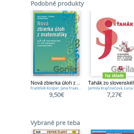
- zákla
Podobné produkty
(vrátan
- rozde
- k súč
definíc
- dopln
- prida
vzorce
- niekt
V chemi
- podro
Na sklade
- infor
Nová zbierka úloh z matematiky pre 5. až 9. r. ZŠ
- názor
František Kosper
,
Jana Fraasová
Jarmila Krajčovičová
,
Lucia Demk
- chemi
9,50€
7,27€
- zlože
- elekt
- acido
- v kap
Vybrané pre teba
zlúčení
výpočt