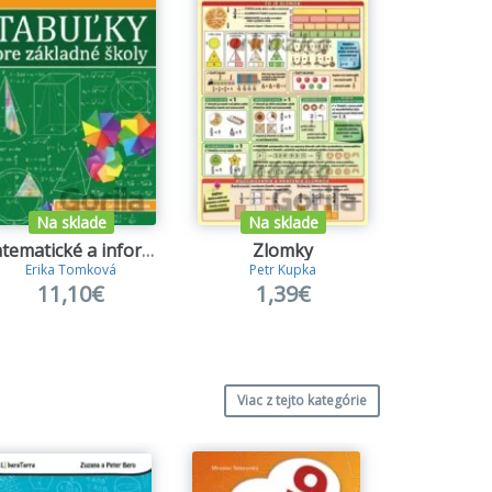
e pre chemické výpočty.
Na sklade
Na sklade
Na s
Matematické a informatické tabuľky pre základné školy
Zlomky
Prehľad ch
Erika Tomková
Petr Kupka
Petr
11,10€
1,39€
2,
Viac z tejto kategórie