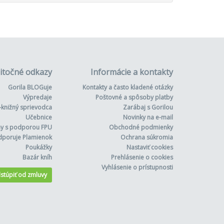
itočné odkazy
Informácie a kontakty
Gorila BLOGuje
Kontakty a často kladené otázky
Výpredaje
Poštovné a spôsoby platby
-knižný sprievodca
Zarábaj s Gorilou
Učebnice
Novinky na e-mail
hy s podporou FPU
Obchodné podmienky
dporuje Plamienok
Ochrana súkromia
Poukážky
Nastaviť cookies
Bazár kníh
Prehlásenie o cookies
Vyhlásenie o prístupnosti
stúpiť od zmluvy