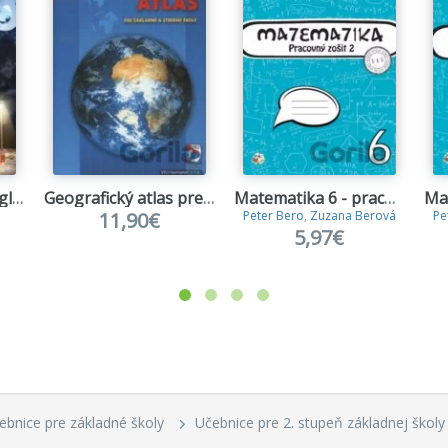
English stories - anglická čítanka pre 8. ročník ZŠ
Geografický atlas pre základné a stredné školy
Matematika 6 - pracovný zošit 2
11,90€
Peter Bero
,
Zuzana Berová
Pe
5,97€
ebnice pre základné školy
Učebnice pre 2. stupeň základnej školy