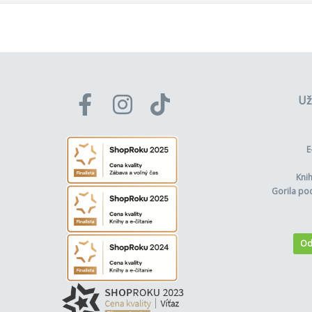
Už
E
Kni
Gorila po
Od