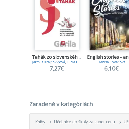
Ťahák zo slovenského jazyka a literatúry
Jarmila Krajčovičová
,
Lucia Demková
Denisa Kováčová
7,27€
6,10€
Zaradené v kategóriách
Knihy
Učebnice do školy za super cenu
Uč