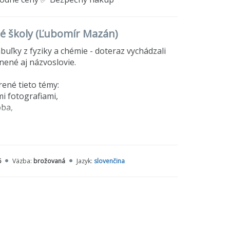
né školy (Ľubomír Mazán)
buľky z fyziky a chémie - doteraz vychádzali
nené aj názvoslovie.
rené tieto témy:
i fotografiami,
oba,
6
Väzba:
brožovaná
Jazyk:
slovenčina
atkov,