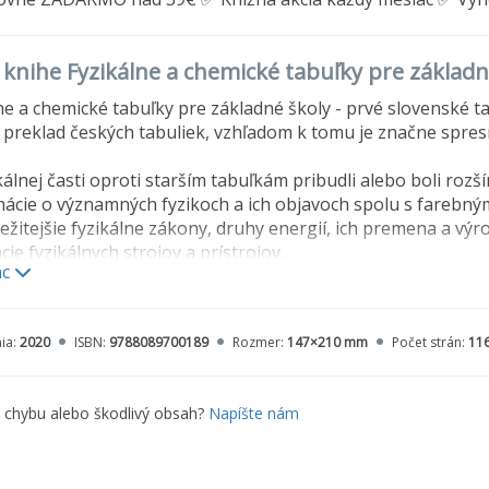
o knihe Fyzikálne a chemické tabuľky pre základ
ne a chemické tabuľky pre základné školy - prvé slovenské ta
 preklad českých tabuliek, vzhľadom k tomu je značne spres
kálnej časti oproti starším tabuľkám pribudli alebo boli rozší
mácie o významných fyzikoch a ich objavoch spolu s farebným
ležitejšie fyzikálne zákony, druhy energií, ich premena a výr
ácie fyzikálnych strojov a prístrojov,
ac
rotechnické značky,
dné fyzikálne konštanty,
rické a špeciálne jednotky,
ia:
2020
ISBN:
9788089700189
Rozmer:
147×210 mm
Počet strán:
11
hnické predpony, fázové premeny,
losť teploty varu vody od tlaku,
seizmická stupnica,
e chybu alebo škodlivý obsah?
Napíšte nám
ny akustického tlaku,
lenie priestorov,
lenie elementárnych častíc podľa súčasných vedeckých pozn