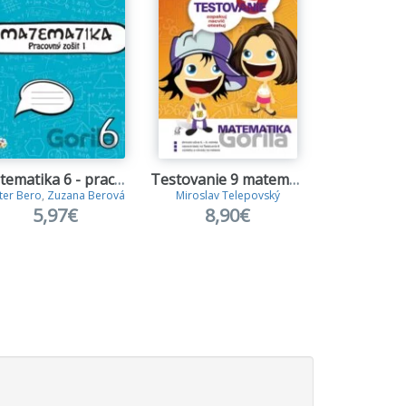
Matematika 6 - pracovný zošit 1
Testovanie 9 matematika
ter Bero
,
Zuzana Berová
Miroslav Telepovský
Adriana Hl
5,97€
8,90€
6,3