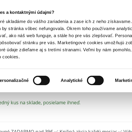
Posledný výpredaj kníh! Zľavy až do 80% tu =>
es a kontaktnými údajmi?
ebnice pre základné školy
Učebnice pre 2. stupeň základnej školy
Hry
Hudba
Doplnky
Bazár kníh
oré ukladáme do vášho zariadenia a zase ich z neho získavame.
h by stránka vôbec nefungovala. Okrem toho používame analyti
ať, ako náš web funguje, a stále ho pre vás zlepšovať. Persona
zikálne a chemické tabuľ
spôsobovať stránku pre vás. Marketingové cookies umožňujú zo
toré údaje zdieľame aj s tretími stranami. Veľmi by nám pomohl
oly
o cookies.
r Mazán
•
Musica Liturgica
(2020)
ersonalizačné
Analytické
Marketi
edný kus na sklade, posielame ihneď.
ovné ZADARMO nad 39€ ✅ Knižná akcia každý mesiac ✅ Vý