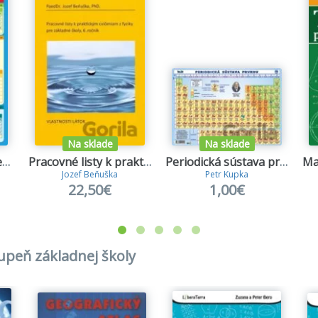
retickej časti nájdete chemické veličiny, ich jednotky a vzorc
Na sklade
Na sklade
Matematika – Premena jednotiek
Pracovné listy k praktickým cvičeniam z fyziky pre základné školy /6. ročník
Periodická sústava prvkov (A5)
Jozef Beňuška
Petr Kupka
22,50€
1,00€
tupeň základnej školy