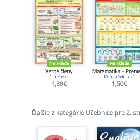
- v teo
Na sklade
Na sklade
Vetné členy
Petr Kupka
Monika Reiterová
1,39€
1,50€
Ďalšie z kategórie Učebnice pre 2. s