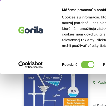
Môžeme pracovať s cooki
Knihy
Učebnice do školy za super cenu
Uč
Knihy
E-knihy
Filmy
Cookies sú informácie, kt
naozaj potrebné – bez nic
ktoré nám umožňujú zisťov
Fy
cookies nám dovoľujú pri
relevantnej reklamy. Niek
šk
mohli používať všetky tiet
Ľubomí
Výber
Potrebné
P
súhlasu
🌴 Posl
✅ Pošt