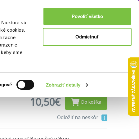
Fyzikálne a chemické...
Akcie a zľavy
0,00€
Povoliť všetko
Prihlásenie
 Niektoré sú
cké cookies,
Odmietnuť
lizačné
ky pre základné
brazenie
o, keby sme
ngové
Zobraziť detaily
10,50€
Do košíka
Odložiť na neskôr
hodné ceny ✅ Bezpečný nákup