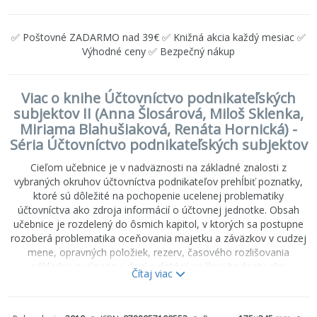
✅ Poštovné ZADARMO nad 39€ ✅ Knižná akcia každý mesiac ✅
Výhodné ceny ✅ Bezpečný nákup
Viac o knihe Účtovníctvo podnikateľských
subjektov II (Anna Šlosárová, Miloš Sklenka,
Miriama Blahušiaková, Renáta Hornická) -
Séria Účtovníctvo podnikateľských subjektov
Cieľom učebnice je v nadväznosti na základné znalosti z
vybraných okruhov účtovníctva podnikateľov prehĺbiť poznatky,
ktoré sú dôležité na pochopenie ucelenej problematiky
účtovníctva ako zdroja informácií o účtovnej jednotke. Obsah
učebnice je rozdelený do ôsmich kapitol, v ktorých sa postupne
rozoberá problematika oceňovania majetku a záväzkov v cudzej
mene, opravných položiek, rezerv, časového rozlišovania
nákladov a výnosov, daní a dotácií, reálnej hodnoty ako
Čítaj viac
oceňovacej veličiny, odloženej dane z príjmov a inventarizácie
ako jednej z nezastupiteľných činností uzávierkových prác
uskutočňovaných na konci účtovného obdobia. Učebnica