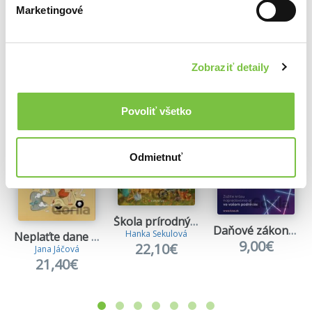
Marketingové
Ďalšie z kategórie Knihy podvojné
účtovníctvo
Zobraziť detaily
Viac z tejto kategórie
Povoliť všetko
Odmietnuť
Škola prírodných záhrad
Daňové zákony pre účtovníkov 2026
Hanka Sekulová
Neplaťte dane zbytočne
9,00€
22,10€
Jana Jáčová
21,40€