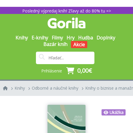
Posledný výpredaj kníh! Zľavy až do 80% tu =>
Knihy
E-knihy
Filmy
Hry
Hudba
Doplnky
Bazár kníh
Akcie
0,00€
Prihlásenie
Knihy
Odborné a náučné knihy
Knihy o biznise a mana
Ukážka