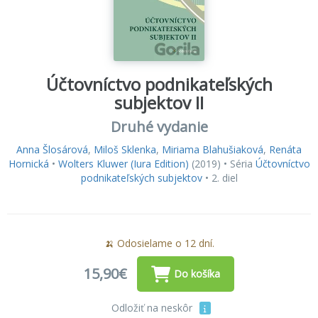
Účtovníctvo podnikateľských
subjektov II
Druhé vydanie
Anna Šlosárová
,
Miloš Sklenka
,
Miriama Blahušiaková
,
Renáta
Hornická
•
Wolters Kluwer (Iura Edition)
(2019) • Séria
Účtovníctvo
podnikateľských subjektov
• 2. diel
🍌 Odosielame o 12 dní.
15,90€
Do košíka
Odložiť na neskôr