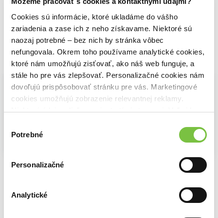
Môžeme pracovať s cookies a kontaktnými údajmi?
Cookies sú informácie, ktoré ukladáme do vášho
zariadenia a zase ich z neho získavame. Niektoré sú
naozaj potrebné – bez nich by stránka vôbec
nefungovala. Okrem toho používame analytické cookies,
Vybrané pre teba
ktoré nám umožňujú zisťovať, ako náš web funguje, a
stále ho pre vás zlepšovať. Personalizačné cookies nám
dovoľujú prispôsobovať stránku pre vás. Marketingové
cookies umožňujú zobrazenie relevantnej reklamy.
Niektoré údaje zdieľame aj s tretími stranami. Veľmi by
nám pomohlo, keby sme mohli používať všetky tieto
Výber
cookies.
Potrebné
súhlasu
Na sklade
Podvojné účtovníctvo podnikateľov 2024
Účtovníctvo podnikateľských subjektov I.
Personalizačné
Účtovná závierka za rok 2022
Anna Cenigová
Katarína Máziková
,
Lucia Ondrušová
,
Martina Mate
4,50€
21,00€
16,80€
Analytické