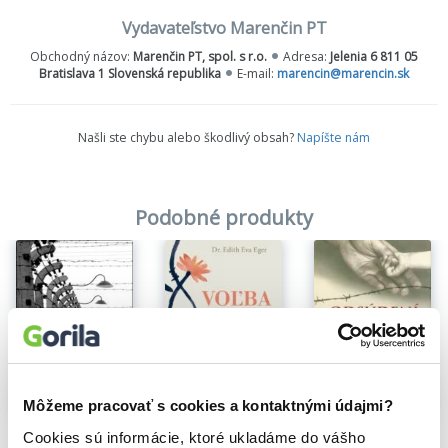
autentických spomienok na svet zvláštneho zaobchádzania. Po
premietnutí svojej výpovede vo filme Clauda Lanzmanna v
Vydavateľstvo Marenčin PT
nemeckej televízii (v roku 1986) Filip Müller už nikdy verejne o
Obchodný názov:
Marenčin PT, spol. s r.o.
Adresa:
Jelenia 6 811 05
tejto téme nehovoril.
Bratislava 1 Slovenská republika
E-mail:
marencin@marencin.sk
Našli ste chybu alebo škodlivý obsah?
Napíšte nám
Podobné produkty
Na sklade
Môžeme pracovať s cookies a kontaktnými údajmi?
Na sklade
Na sklade
Voľba
Odsúdení prežiť
Sonderbehandlung neboli zvláštní zacházení
Cookies sú informácie, ktoré ukladáme do vášho
Edith Eger