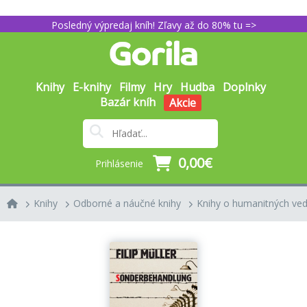
Posledný výpredaj kníh! Zľavy až do 80% tu =>
Knihy
E-knihy
Filmy
Hry
Hudba
Doplnky
Bazár kníh
Akcie
0,00€
Prihlásenie
Knihy
Odborné a náučné knihy
Knihy o humanitných ve