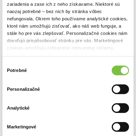
Wendy Holden
Filip Müller
zariadenia a zase ich z neho získavame. Niektoré sú
14,10€
16,00€
11,40€
naozaj potrebné – bez nich by stránka vôbec
nefungovala. Okrem toho používame analytické cookies,
ktoré nám umožňujú zisťovať, ako náš web funguje, a
stále ho pre vás zlepšovať. Personalizačné cookies nám
dovoľujú prispôsobovať stránku pre vás. Marketingové
Vybrané pre teba
cookies umožňujú zobrazenie relevantnej reklamy.
Niektoré údaje zdieľame aj s tretími stranami. Veľmi by
nám pomohlo, keby sme mohli používať všetky tieto
Výber
cookies.
Potrebné
súhlasu
Personalizačné
Na sklade
Na sklade
Na sklade
Analytické
Odsúdení prežiť
Mengele
Krvavé jahody
Wendy Holden
Gerald L. Posner
,
John Ware
Jiří S. Kupka
16,00€
14,80€
11,60€
Marketingové