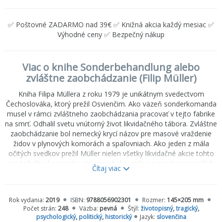
✅ Poštovné ZADARMO nad 39€ ✅ Knižná akcia každý mesiac ✅
Výhodné ceny ✅ Bezpečný nákup
Viac o knihe Sonderbehandlung alebo
zvláštne zaobchádzanie (Filip Müller)
Kniha Filipa Müllera z roku 1979 je unikátnym svedectvom
Čechoslováka, ktorý prežil Osvienčim. Ako väzeň sonderkomanda
musel v rámci zvláštneho zaobchádzania pracovať v tejto fabrike
na smrť. Odhalil svetu vnútorný život likvidačného tábora. Zvláštne
zaobchádzanie bol nemecký krycí názov pre masové vraždenie
židov v plynových komorách a spaľovniach. Ako jeden z mála
očitých svedkov prežil Müller nielen všetky likvidačné akcie tohto
smrteľného komanda, ale zanechal aj jedno z najvýznamnejších
Čítaj viac
svedectiev masového vraždenia. Je to prvé obsiahle svedectvo
„nositeľa tajomstva“ a otrasný dobový dokument. V porovnaní s
jeho výpoveďou v dokumentárnom filme Clauda Lanzmanna
Rok vydania:
2019
ISBN:
9788056902301
Rozmer:
145×205 mm
„Shoah“ a jeho výpoveďami voči príslušníkom SS v rôznych
Počet strán:
248
Väzba:
pevná
Štýl:
životopisný
,
tragický
,
súdnych procesoch, obsahuje kniha najväčšiu zbierku
psychologický
,
politický
,
historický
Jazyk:
slovenčina