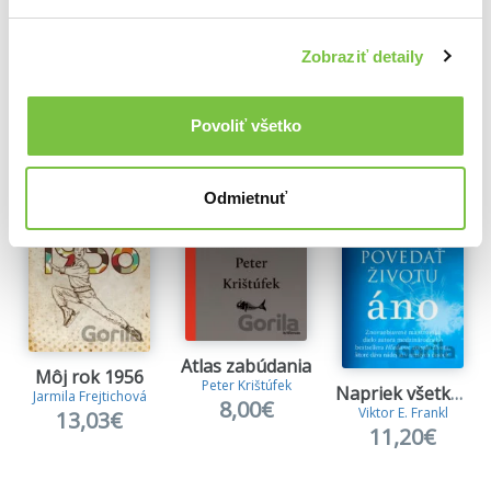
Zobraziť detaily
Ďalšie z kategórie Knihy o dejinách 20.
storočia
Povoliť všetko
Viac z tejto kategórie
Odmietnuť
Atlas zabúdania
Môj rok 1956
Peter Krištúfek
Napriek všetkému povedať životu áno
Jarmila Frejtichová
8,00€
Viktor E. Frankl
13,03€
11,20€