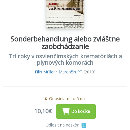
Sonderbehandlung alebo zvláštne
zaobchádzanie
Tri roky v osvienčimských krematóriách a
plynových komorách
Filip Müller
•
Marenčin PT
(2019)
🍌 Odosielame o 5 dní.
10,10€
Do košíka
Odložiť na neskôr