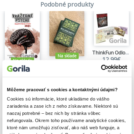
Podobné produkty
Délka hry: 20 min
ThinkFun Odložené případy: Špetka vraždy
Na sklade
12,99€
Na sklade
Bylinkarty
Vražedné psyché – kartové zločiny
Martin Bajaník
Peter Brestovanský
,
Richard Mažonas
10,80€
18,90€
Môžeme pracovať s cookies a kontaktnými údajmi?
Cookies sú informácie, ktoré ukladáme do vášho
zariadenia a zase ich z neho získavame. Niektoré sú
Vybrané pre teba
naozaj potrebné – bez nich by stránka vôbec
nefungovala. Okrem toho používame analytické cookies,
ktoré nám umožňujú zisťovať, ako náš web funguje, a