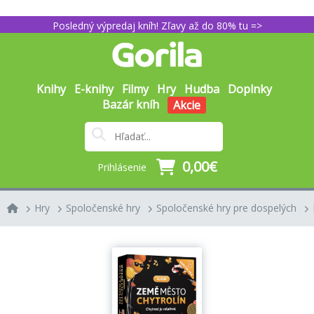
Posledný výpredaj kníh! Zľavy až do 80% tu =>
Knihy
E-knihy
Filmy
Hry
Hudba
Doplnky
Bazár kníh
Akcie
0,00€
Prihlásenie
Hry
Spoločenské hry
Spoločenské hry pre dospelých