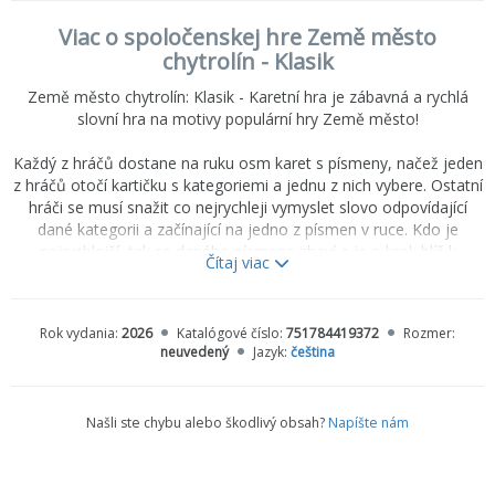
Viac o spoločenskej hre Země město
chytrolín - Klasik
Země město chytrolín: Klasik - Karetní hra je zábavná a rychlá
slovní hra na motivy populární hry Země město!
Každý z hráčů dostane na ruku osm karet s písmeny, načež jeden
z hráčů otočí kartičku s kategoriemi a jednu z nich vybere. Ostatní
hráči se musí snažit co nejrychleji vymyslet slovo odpovídající
dané kategorii a začínající na jedno z písmen v ruce. Kdo je
nejrychlejší, tak se daného písmene zbaví a je o krok blíž k
Čítaj viac
vítězství! Cílem je totiž zbavit se všech karet!
Hra obsahuje 200 velmi různorodých kategorií, od běžných, jako
Rok vydania:
2026
Katalógové číslo:
751784419372
Rozmer:
"země", přes "něco většího než slon" po "něco v kabelce" či
neuvedený
Jazyk:
čeština
"typické pro Česko". Hned tak se neohraje, a to i díky tomu, že
jsou v ní obsaženy i zábavné akční karty!
Našli ste chybu alebo škodlivý obsah?
Napíšte nám
Země město chytrolín: Klasik - Karetní hra nezkazí žádnou zábavu!
Počet hráčů: 3-6
Minimální věk:12+