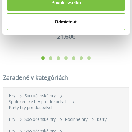
Povoliť všetko
Duel
Párty vtěrka
17,10€
11,20€
Odmietnuť
Krycie mená 2025
Vlaada Chvátil
21,60€
Zaradené v kategóriách
Hry
Spoločenské hry
Spoločenské hry pre dospelých
Party hry pre dospelých
Hry
Spoločenské hry
Rodinné hry
Karty
Hry
Spoločenské hry