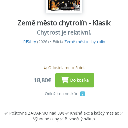
Země město chytrolín - Klasik
Chytrost je relativní.
REXhry
(2026) • Edícia
Země město chytrolín
🍌 Odosielame o 5 dní.
18,80€
Do košíka
Odložiť na neskôr
✅ Poštovné ZADARMO nad 39€ ✅ Knižná akcia každý mesiac ✅
Výhodné ceny ✅ Bezpečný nákup