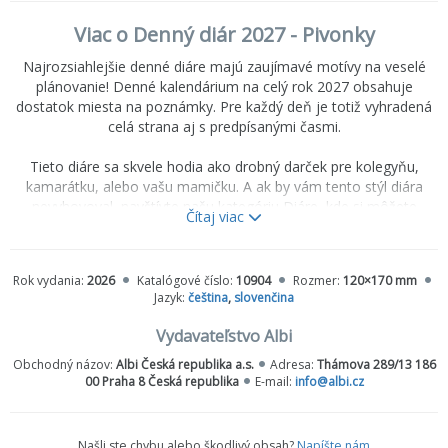
Viac o Denný diár 2027 - Pivonky
Najrozsiahlejšie denné diáre majú zaujímavé motívy na veselé
plánovanie! Denné kalendárium na celý rok 2027 obsahuje
dostatok miesta na poznámky. Pre každý deň je totiž vyhradená
celá strana aj s predpísanými časmi.
Tieto diáre sa skvele hodia ako drobný darček pre kolegyňu,
kamarátku, alebo vašu mamičku. A ak by vám tento stýl diára
nevyhovoval, navštívte našu kategóriu Diáre, kde si môžete
Čítaj viac
vybrať z niekoľkých ďalších formátov.
V dennom diári na rok 2027 nájdete aj prehľad roka 2027 a 2028,
Rok vydania:
2026
Katalógové číslo:
10904
Rozmer:
120×170 mm
mesačný plánovač (na rok 2027 aj 2028), plánovací kalendár,
Jazyk:
čeština
,
slovenčina
české a slovenské štátne sviatky, astrologický kalendár, dôležité
telefónne čísla a medzinárodné predvoľby. Na konci diára je
Vydavateľstvo Albi
vyhradené miesto na poznámky (14 bodkovaných strán) a adresár
Obchodný názov:
Albi Česká republika a.s.
Adresa:
Thámova 289/13 186
(10 bodkovaných strán).
00 Praha 8 Česká republika
E-mail:
info@albi.cz
Denné diáre majú aj gumičku, ktorá zabráni nechcenému
otvoreniu v batohu či kabelke, látkovú stuhu ako záložku, pútko
na písacie potreby a papierové vrecko na drobnosti.
Našli ste chybu alebo škodlivý obsah?
Napíšte nám