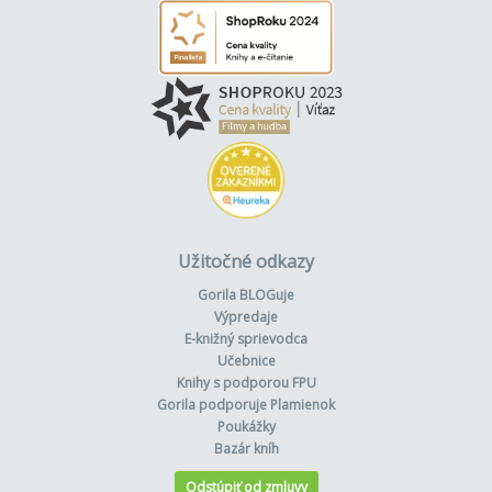
Užitočné odkazy
Gorila BLOGuje
Výpredaje
E-knižný sprievodca
Učebnice
Knihy s podporou FPU
Gorila podporuje Plamienok
Poukážky
Bazár kníh
Odstúpiť od zmluvy