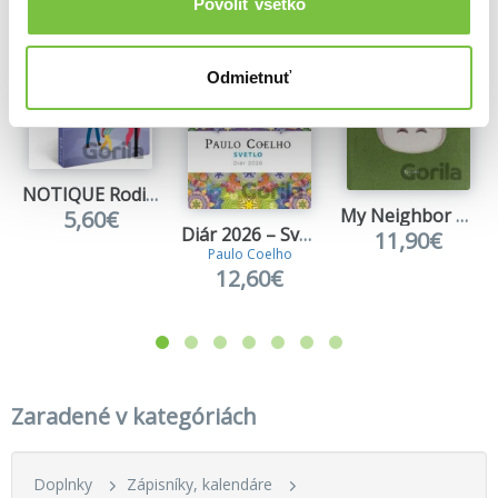
Povoliť všetko
Odmietnuť
NOTIQUE Rodinný diár 2027
My Neighbor Totoro (Plush Journal)
5,60€
Diár 2026 – Svetlo
11,90€
Paulo Coelho
12,60€
Zaradené v kategóriách
Doplnky
Zápisníky, kalendáre