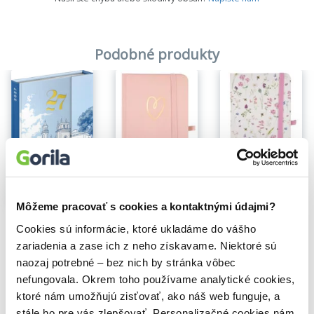
Podobné produkty
Na sklade
Zľava 15%
Vreckový diár s gumičkou na rok 2027 - Lúčne kvety
Vreckový diár s gumičkou na rok 2027 - Srdiečko
5,00€
Na sklade
Môžeme pracovať s cookies a kontaktnými údajmi?
4,59€
NOTIQUE Týždenný magnetický diár Vila 2027
Cookies sú informácie, ktoré ukladáme do vášho
5,60€
zariadenia a zase ich z neho získavame. Niektoré sú
naozaj potrebné – bez nich by stránka vôbec
nefungovala. Okrem toho používame analytické cookies,
ktoré nám umožňujú zisťovať, ako náš web funguje, a
stále ho pre vás zlepšovať. Personalizačné cookies nám