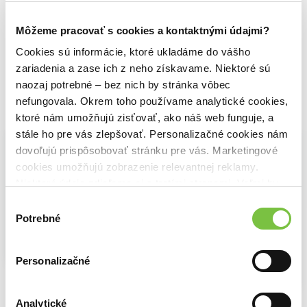
Môžeme pracovať s cookies a kontaktnými údajmi?
Cookies sú informácie, ktoré ukladáme do vášho
zariadenia a zase ich z neho získavame. Niektoré sú
naozaj potrebné – bez nich by stránka vôbec
nefungovala. Okrem toho používame analytické cookies,
Vybrané pre teba
ktoré nám umožňujú zisťovať, ako náš web funguje, a
stále ho pre vás zlepšovať. Personalizačné cookies nám
dovoľujú prispôsobovať stránku pre vás. Marketingové
cookies umožňujú zobrazenie relevantnej reklamy.
Niektoré údaje zdieľame aj s tretími stranami. Veľmi by
nám pomohlo, keby sme mohli používať všetky tieto
Výber
cookies.
Potrebné
súhlasu
Na sklade
Personalizačné
Tříměsíční nástěnný kalendář 2027 (zelený)
Na sklade
3,30€
NOTIQUE Nástenný kalendár 3-mesačný Krajina sivý 2027
Analytické