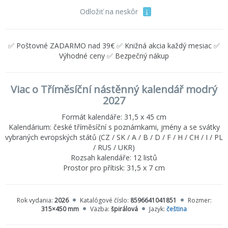
Odložiť na neskôr
✅ Poštovné ZADARMO nad 39€ ✅ Knižná akcia každý mesiac ✅
Výhodné ceny ✅ Bezpečný nákup
Viac o Tříměsíční nástěnný kalendář modrý
2027
Formát kalendáře: 31,5 x 45 cm
Kalendárium: české tříměsíční s poznámkami, jmény a se svátky
vybraných evropských států (CZ / SK / A / B / D / F / H / CH / I / PL
/ RUS / UKR)
Rozsah kalendáře: 12 listů
Prostor pro přítisk: 31,5 x 7 cm
Rok vydania:
2026
Katalógové číslo:
8596641041851
Rozmer:
315×450 mm
Väzba:
špirálová
Jazyk:
čeština