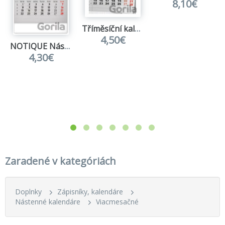
8,10€
Tříměsíční kalendář 2027 Příroda - nástěnný kalendář
4,50€
NOTIQUE Nástenný kalendár 3-mesačný Krajina sivý 2027
4,30€
Zaradené v kategóriách
Doplnky
Zápisníky, kalendáre
Nástenné kalendáre
Viacmesačné