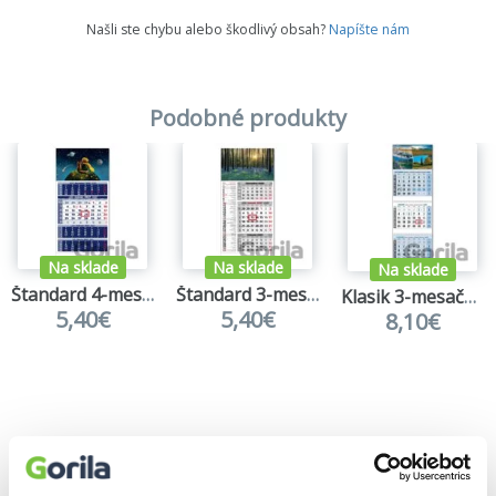
Našli ste chybu alebo škodlivý obsah?
Napíšte nám
Podobné produkty
Na sklade
Na sklade
Na sklade
Štandard 4-mesačný modrý nástenný kalendár 2027 - Malý princ
Štandard 3-mesačný kombinovaný nástenný kalendár 2027 - rozkvitnutý les
Klasik 3-mesačný modrý nástenný kalendár 2027 - štyri ročné obdobia
5,40€
5,40€
8,10€