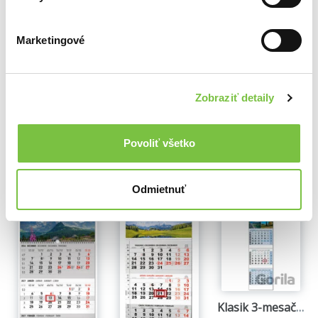
4,30€
Marketingové
Na sklade
NOTIQUE Nástenný 4-mesačný kalendár štandard skladací 2027
6,40€
Zobraziť detaily
Povoliť všetko
Ďalšie z kategórie Viacmesačné
Viac z tejto kategórie
Odmietnuť
Klasik 3-mesačný modrý nástenný kalendár 2027 - štyri ročné obdobia