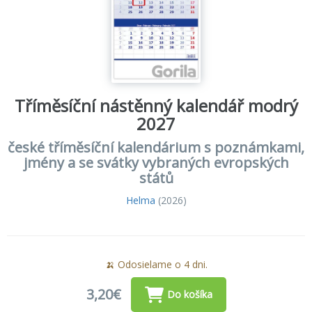
Tříměsíční nástěnný kalendář modrý
2027
české tříměsíční kalendárium s poznámkami,
jmény a se svátky vybraných evropských
států
Helma
(2026)
🍌 Odosielame o 4 dni.
3,20€
Do košíka