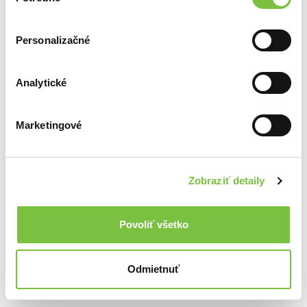
súhlasu
Personalizačné
Ďalšie z kategórie Ostatné
Analytické
Viac z tejto kategórie
Marketingové
Zobraziť detaily
Shopping List (Nákupný zoznam)
Garáž drevená
10,90€
Kreatívna sada náramky Fairy Garden
56,20€
Povoliť všetko
7,70€
Odmietnuť