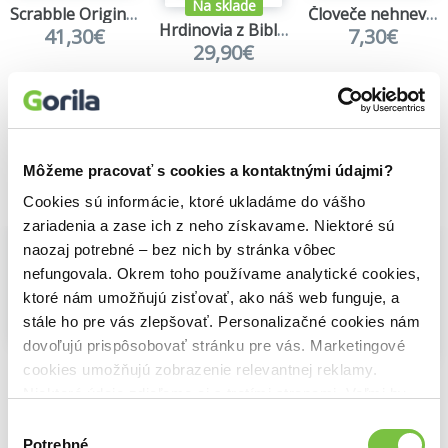
Na sklade
Scrabble Original (SK drevená verzia)
Človeče nehnevaj sa
Hrdinovia z Biblie
41,30€
7,30€
29,90€
Môžeme pracovať s cookies a kontaktnými údajmi?
Vybrané pre teba
Cookies sú informácie, ktoré ukladáme do vášho
zariadenia a zase ich z neho získavame. Niektoré sú
naozaj potrebné – bez nich by stránka vôbec
nefungovala. Okrem toho používame analytické cookies,
ktoré nám umožňujú zisťovať, ako náš web funguje, a
stále ho pre vás zlepšovať. Personalizačné cookies nám
Na sklade
Na sklade
dovoľujú prispôsobovať stránku pre vás. Marketingové
Na sklade
Človeče nehnevaj sa
Scrabble Original (SK drevená verzia)
cookies umožňujú zobrazenie relevantnej reklamy.
Hrdinovia z Biblie
7,30€
41,30€
Niektoré údaje zdieľame aj s tretími stranami. Veľmi by
29,90€
nám pomohlo, keby sme mohli používať všetky tieto
Výber
cookies.
Potrebné