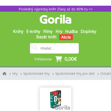
Posledný výpredaj kníh! Zľavy až do 80% tu =>
Knihy
E-knihy
Filmy
Hry
Hudba
Doplnky
Bazár kníh
Akcie
0,00€
Prihlásenie
Hry
Spoločenské hry
Spoločenské hry pre deti
Ostat