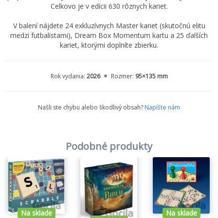
Celkovo je v edícii 630 rôznych kariet.
V balení nájdete 24 exkluzívnych Master kariet (skutočnú elitu
medzi futbalistami), Dream Box Momentum kartu a 25 ďalších
kariet, ktorými doplníte zbierku.
Rok vydania:
2026
Rozmer:
95×135 mm
Našli ste chybu alebo škodlivý obsah?
Napíšte nám
Podobné produkty
Na sklade
Na sklade