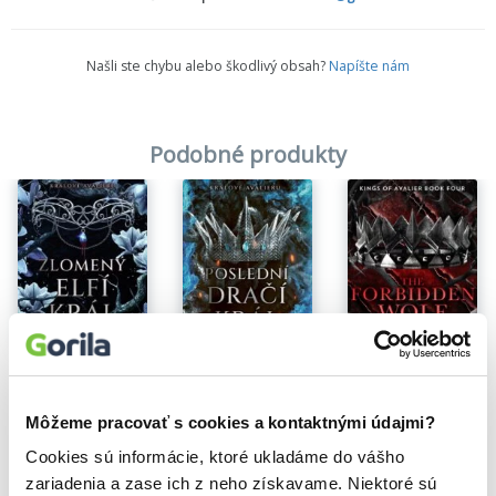
Našli ste chybu alebo škodlivý obsah?
Napíšte nám
Podobné produkty
Na sklade
Na sklade
Králové Avalieru - Zlomený elfí král
Na sklade
Králové Avalieru - Poslední dračí král
Leia Stone
The Forbidden Wolf King
Leia Stone
14,50€
Leia Stone
Môžeme pracovať s cookies a kontaktnými údajmi?
13,10€
10,00€
Cookies sú informácie, ktoré ukladáme do vášho
zariadenia a zase ich z neho získavame. Niektoré sú