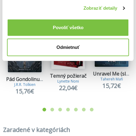
Zobraziť detaily
Viac z tejto kategórie
Povoliť všetko
Odmietnuť
Unravel Me (slovenský jazyk)
Temný požierač
Pád Gondolinu (v slovenčine)
Tahereh Mafi
Lynette Noni
15,72€
J.R.R. Tolkien
22,04€
15,76€
Zaradené v kategóriách