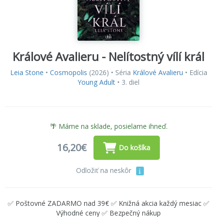
Králové Avalieru - Nelítostný vílí král
Leia Stone
•
Cosmopolis
(2026) • Séria
Králové Avalieru
• Edícia
Young Adult
• 3. diel
🌴 Máme na sklade, posielame ihneď.
16,20€
Do košíka
Odložiť na neskôr
✅ Poštovné ZADARMO nad 39€ ✅ Knižná akcia každý mesiac ✅
Výhodné ceny ✅ Bezpečný nákup