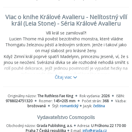
Viac o knihe Králové Avalieru - Nelítostný vílí
král (Leia Stone) - Séria Králové Avalieru
Vílí král se zamiloval?!
Lucien Thorne má pověst bezcitného monstra, které vládne
Thorngatu železnou pěstí a ledovým srdcem. Jenže i takoví jako
on mají slabost pro krásné ženy.
Když Zimní král poprvé spatří Madelynn, princeznu Jeseně, ví, že s
jinou se neožení. Svérázná dívka se ale rozhodně nehodlá smířit s
rolí pouhé dekorace, jejíž jedinou povinností je vypadat hezky na
trůnu a rodit děti králi s pověstí krutého tyrana.
Čítaj viac
Jenže co když je vše jinak? Co když Lucien není tak nelítostný, jak
se o něm říká? Co když si sám prožil víc než kdokoli z jeho
poddaných? Co když je v Madelynnině moci nechat královo srdce
Originálny názov:
The Ruthless Fae King
Rok vydania:
2026
ISBN:
opět vykvést?
9788024751320
Rozmer:
145×205 mm
Počet strán:
368
Väzba:
brožovaná
Štýl:
romantický
Jazyk:
čeština
Vydavateľstvo Cosmopolis
Obchodný názov:
Grada Publishing, a.s.
Adresa:
U Průhonu 22 170 00
Praha 7 Česká republika
E-mail:
info@grada.cz