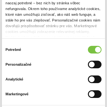
naozaj potrebné – bez nich by stránka vôbec
nefungovala. Okrem toho používame analytické cookies,
ktoré nám umožňujú zisťovať, ako náš web funguje, a
Vybrané pre teba
stále ho pre vás zlepšovať. Personalizačné cookies nám
dovoľujú prispôsobovať stránku pre vás. Marketingové
cookies umožňujú zobrazenie relevantnej reklamy.
Niektoré údaje zdieľame aj s tretími stranami. Veľmi by
nám pomohlo, keby sme mohli používať všetky tieto
Výber
cookies.
Potrebné
súhlasu
Na sklade
Na sklade
Králové Avalieru - Zlomený elfí král
Na sklade
Personalizačné
Tieň noci
Leia Stone
Král vlků
Autumn Woods
14,50€
Lauren Palphreyman
17,00€
24,30€
Analytické
Marketingové
Ďalšie z kategórie Fantasy knihy