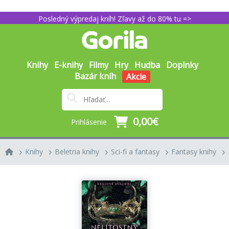
Posledný výpredaj kníh! Zľavy až do 80% tu =>
Knihy
E-knihy
Filmy
Hry
Hudba
Doplnky
Bazár kníh
Akcie
0,00€
Prihlásenie
Knihy
Beletria knihy
Sci-fi a fantasy
Fantasy knihy