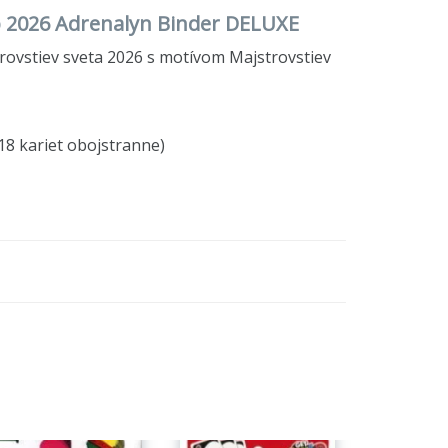
up 2026 Adrenalyn Binder DELUXE
strovstiev sveta 2026 s motívom Majstrovstiev
(18 kariet obojstranne)
produktu.