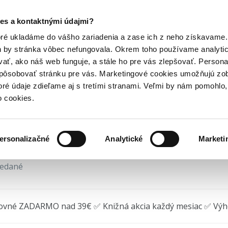
Posledný výpredaj kníh! Zľavy až do 80% tu =>
es a kontaktnými údajmi?
y
Album: Panini FIFA...
Hry
Hudba
Doplnky
Bazár kníh
oré ukladáme do vášho zariadenia a zase ich z neho získavame.
h by stránka vôbec nefungovala. Okrem toho používame analyti
ať, ako náš web funguje, a stále ho pre vás zlepšovať. Persona
bum: Panini FIFA World 
spôsobovať stránku pre vás. Marketingové cookies umožňujú zo
toré údaje zdieľame aj s tretími stranami. Veľmi by nám pomohl
nder DELUXE
o cookies.
 Group
(2026) • Edícia
Panini FIFA World Cup 2026
ersonalizačné
Analytické
Marketi
redané
ovné ZADARMO nad 39€ ✅ Knižná akcia každý mesiac ✅ Vý