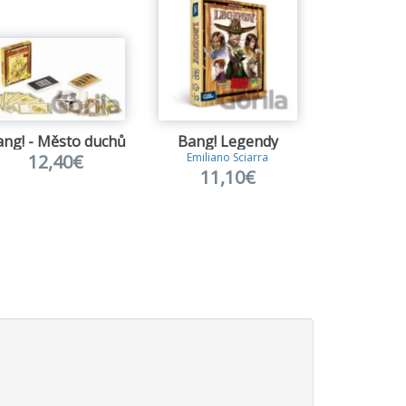
ng! - Město duchů
Bang! Legendy
12,40€
5,3
Emiliano Sciarra
11,10€