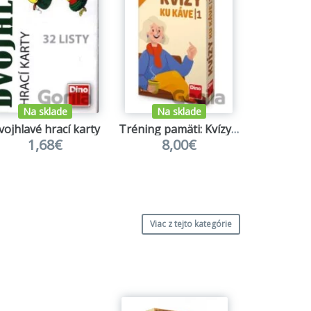
Na sklade
Na sklade
vojhlavé hrací karty
Tréning pamäti: Kvízy ku káve 1
1,68€
8,00€
6,
Viac z tejto kategórie