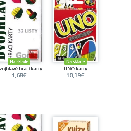
Na sklade
Na sklade
Na s
vojhlavé hrací karty
UNO karty
1,68€
10,19€
8,