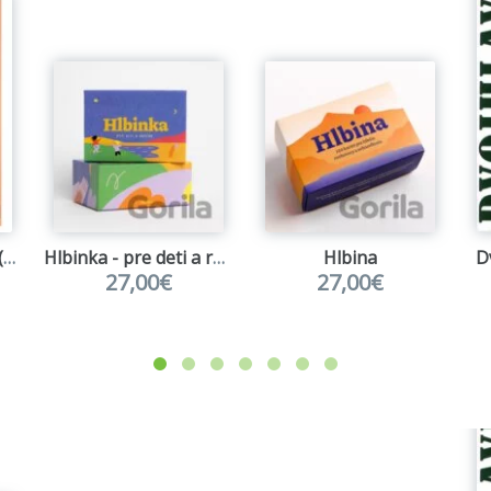
čLOVEčina pre páry (rozšírené vydanie)
Hlbinka - pre deti a rodičov
Hlbina
D
27,00€
27,00€