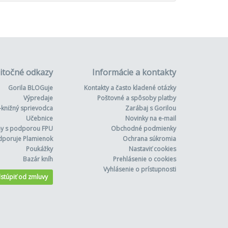
itočné odkazy
Informácie a kontakty
Gorila BLOGuje
Kontakty a často kladené otázky
Výpredaje
Poštovné a spôsoby platby
-knižný sprievodca
Zarábaj s Gorilou
Učebnice
Novinky na e-mail
hy s podporou FPU
Obchodné podmienky
dporuje Plamienok
Ochrana súkromia
Poukážky
Nastaviť cookies
Bazár kníh
Prehlásenie o cookies
Vyhlásenie o prístupnosti
stúpiť od zmluvy