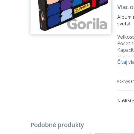
Viac 
Album n
sveta!
Veľkosť
Počet s
Kapacit
Elastic
Čítaj vi
Karty n
Rok vydan
Našli st
Podobné produkty