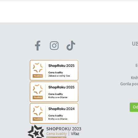
Už
E
Kni
Gorila po
Od