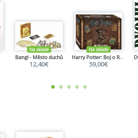
Na sklade
Na sklade
Bang! - Město duchů
Harry Potter: Boj o Rokfort (slovenská verzia)
D
12,40€
59,00€