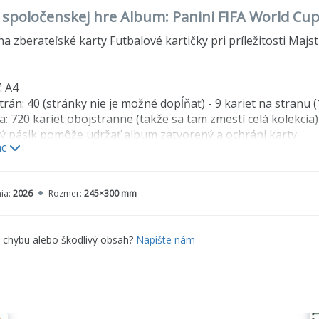
o spoločenskej hre Album: Panini FIFA World C
a zberateľské karty Futbalové kartičky pri príležitosti Maj
: A4
trán: 40 (stránky nie je možné dopĺňať) - 9 kariet na stranu 
a: 720 kariet obojstranne (takže sa tam zmestí celá kolekcia)
ký pásik pomôže udržať album zatvorený a ochráni karty.
ac
a obrázku majú len ilustračný charakter a nie sú súčasťou 
ia:
2026
Rozmer:
245×300 mm
e chybu alebo škodlivý obsah?
Napíšte nám