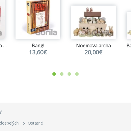
Vedomostné pexeso - Hlavné mestá Európy
Bang!
Noemova archa
Ba
13,60€
20,00€
y
 dospelých
Ostatné