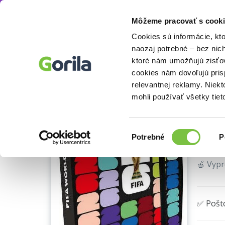
Môžeme pracovať s cooki
Hry
Spoločenské hry
Rodinné hry
Kart
Knihy
E-knihy
Filmy
Cookies sú informácie, kt
naozaj potrebné – bez nic
ktoré nám umožňujú zisťov
Al
cookies nám dovoľujú pri
relevantnej reklamy. Niek
Bi
mohli používať všetky tiet
Panini
Výber
Potrebné
P
súhlasu
🍎 Vyp
✅ Pošt