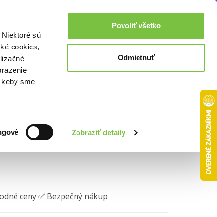
Akcie a zľavy
0,00€
Povoliť všetko
Prihlásenie
 Niektoré sú
cké cookies,
Odmietnuť
lizačné
Cup 2026 Adrenalyn
brazenie
o, keby sme
ngové
Zobraziť detaily
hodné ceny ✅ Bezpečný nákup