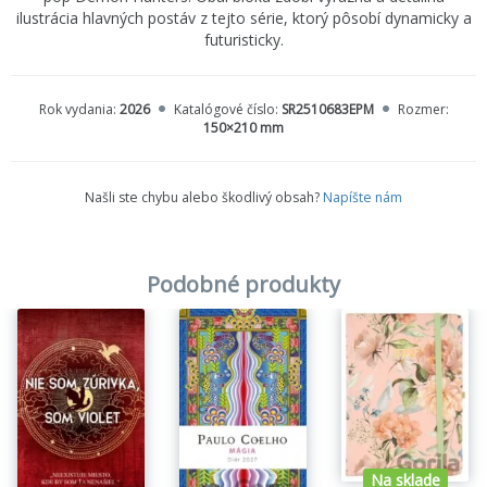
ilustrácia hlavných postáv z tejto série, ktorý pôsobí dynamicky a
futuristicky.
Rok vydania:
2026
Katalógové číslo:
SR2510683EPM
Rozmer:
150×210 mm
Našli ste chybu alebo škodlivý obsah?
Napíšte nám
Podobné produkty
Na sklade