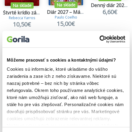
Denný diár 2027 - Pivonky
Na sklade
Na sklade
6,60€
Diár 2027 – Mágia
Štvrté krídlo zápisník: Nie som Zúrivka, som Violet
Paulo Coelho
Rebecca Yarros
15,00€
10,50€
Môžeme pracovať s cookies a kontaktnými údajmi?
Vybrané pre teba
Cookies sú informácie, ktoré ukladáme do vášho
zariadenia a zase ich z neho získavame. Niektoré sú
naozaj potrebné – bez nich by stránka vôbec
nefungovala. Okrem toho používame analytické cookies,
ktoré nám umožňujú zisťovať, ako náš web funguje, a
stále ho pre vás zlepšovať. Personalizačné cookies nám
dovoľujú prispôsobovať stránku pre vás. Marketingové
Na sklade
cookies umožňujú zobrazenie relevantnej reklamy.
Denný diár 2027 - Pivonky
Na sklade
Na sklade
Niektoré údaje zdieľame aj s tretími stranami. Veľmi by
6,60€
Diár 2027 – Mágia