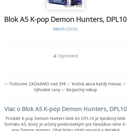
Blok A5 K-pop Demon Hunters, DPL10
Merch
(2026)
🍎 Vypredané
✅ Poštovné ZADARMO nad 39€ ✅ Knižná akcia každý mesiac ✅
Výhodné ceny ✅ Bezpečný nákup
Viac o Blok A5 K-pop Demon Hunters, DPL10
Produkt K-pop Demon Hunters blok A5 DPL10 je špirálový blok
formátu A5, ktorý je určený predovšetkým pre fanúšikov série K-
pop Demon Hunters. Obal bloku zdobí výrazná a detailná