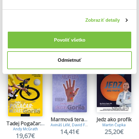
Zobraziť detaily
Ďalšie z kategórie Knihy o individuálnych
športoch
Povoliť všetko
Viac z tejto kategórie
Odmietnuť
Marmová terapie a ájurvéda
Jedz ako profík
Tadej Pogačar: Nezastaviteľný
Avináš Lélé
,
David Frawley
,
Subháš Ránadé
Martin Čupka
Andy McGrath
14,41€
25,20€
19,67€