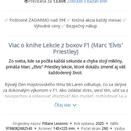
📚Prečítaná za
13,60€
Zobraziť v bazári kníh
✅ Poštovné ZADARMO nad 39€ ✅ Knižná akcia každý mesiac ✅
Výhodné ceny ✅ Bezpečný nákup
Viac o knihe Lekcie z boxov F1 (Marc 'Elvis'
Priestley)
Zo sveta, kde sa počíta každá sekunda a chyba stojí milióny,
prináša Marc „Elvis“ Priestley lekcie, ktoré dokážu zmeniť aj váš
každodenný život.
Bývalý člen majstrovského tímu McLaren odhaľuje, čo sa skrýva
za dokonalým výkonom v F1. Ako zvládať stres, viesť tím, učiť sa z
neúspechov a oslavovať víťazstvá? Ako myslieť, rozhodovať sa a
rásť ako profesionál? Za zdanlivým chaosom vládne disciplína,
Čítaj viac
tímová dôvera a neúprosný dôraz na dokonalosť.
Marc Priestley, autor bestselleru
Mechanik
, čerpá zo svojich
Originálny názov:
Pitlane Lessons
Rok vydania:
2025
ISBN:
skúseností v motošporte aj zo svojej práce kouča a mentora.
9788082682543
Rozmer:
145×225 mm
Počet strán:
280
Väzba: