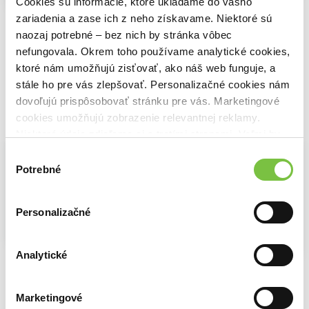
Cookies sú informácie, ktoré ukladáme do vášho
Na sklade
Manipulácia ako zbraň
Hana Toufarová
zariadenia a zase ich z neho získavame. Niektoré sú
The Mechanic
24,30€
Tomáš Vepi
Marc 'Elvis' Priestley
naozaj potrebné – bez nich by stránka vôbec
15,79€
10,80€
nefungovala. Okrem toho používame analytické cookies,
ktoré nám umožňujú zisťovať, ako náš web funguje, a
stále ho pre vás zlepšovať. Personalizačné cookies nám
dovoľujú prispôsobovať stránku pre vás. Marketingové
cookies umožňujú zobrazenie relevantnej reklamy.
Vybrané pre teba
Niektoré údaje zdieľame aj s tretími stranami. Veľmi by
nám pomohlo, keby sme mohli používať všetky tieto
Výber
cookies.
Potrebné
súhlasu
Personalizačné
Zľava 9%
Na sklade
Na sklade
Na sklade
Analytické
Cviky proti bolesti 1.
Psychológia ako zbraň
Manipulácia ako zbraň
Hana Toufarová
Tomáš Vepi
24,30€
Tomáš Vepi
11,77€
15,79€
Marketingové