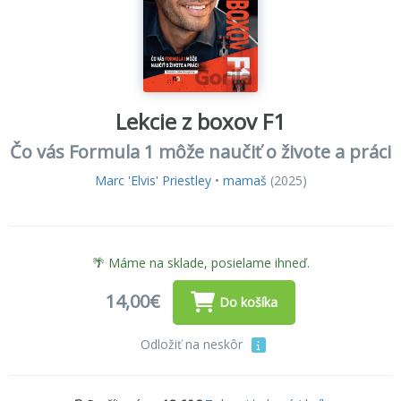
Lekcie z boxov F1
Čo vás Formula 1 môže naučiť o živote a práci
Marc 'Elvis' Priestley
•
mamaš
(2025)
🌴 Máme na sklade, posielame ihneď.
14,00€
Do košíka
Odložiť na neskôr