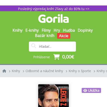
Posledný výpredaj kníh! Zľavy až do 80% tu =>
Knihy
E-knihy
Filmy
Hry
Hudba
Doplnky
Bazár kníh
Akcie
0,00€
Prihlásenie
Knihy
Odborné a náučné knihy
Knihy o športe
Knihy 
Ukážka