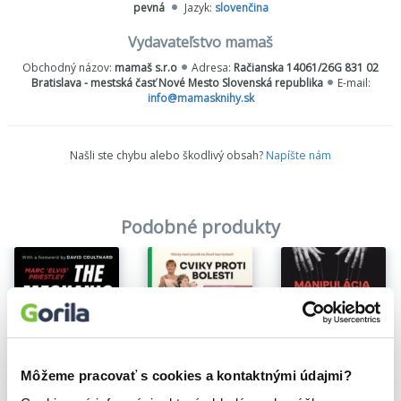
Pomôže vám pozrieť sa na výzvy v zamestnaní či v živote tak, ako
pevná
Jazyk:
slovenčina
by ich analyzoval špičkový tím F1. Zavedie vás priamo do boxov a
ukáže vám kľúč k úspechu vo Formule 1.
Vydavateľstvo mamaš
Obchodný názov:
mamaš s.r.o
Adresa:
Račianska 14061/26G 831 02
Bratislava - mestská časť Nové Mesto Slovenská republika
E-mail:
info@mamasknihy.sk
Našli ste chybu alebo škodlivý obsah?
Napíšte nám
Podobné produkty
Zľava 9%
Môžeme pracovať s cookies a kontaktnými údajmi?
Na sklade
Na sklade
Cviky proti bolesti 1.