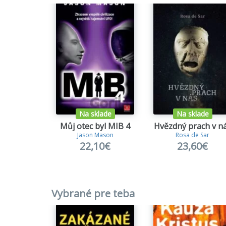
Na sklade
Na sklade
Můj otec byl MIB 4
Hvězdný prach v n
Jason Mason
Rosa de Sar
22,10€
23,60€
Vybrané pre teba