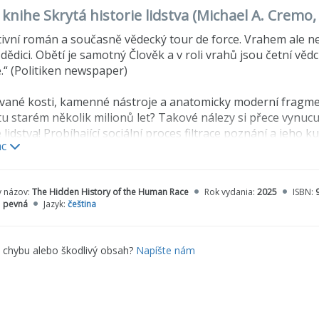
o knihe Skrytá historie lidstva (Michael A. Crem
ivní román a současně vědecký tour de force. Vrahem ale n
ědici. Obětí je samotný Člověk a v roli vrahů jsou četní vědc
.“
(Politiken newspaper)
ané kosti, kamenné nástroje a anatomicky moderní fragmen
u starém několik milionů let? Takové nálezy si přece vynucuj
e lidstva! Probíhající sociální proces filtrace poznání a jeho
ac
typu úspěšně potlačuje, ignoruje a zapomíná.
é dílo s autorů Crema a Thompsona skýtá omračující popis 
y názov:
The Hidden History of the Human Race
Rok vydania:
2025
ISBN:
ale které zmizely ze zřetele vlivem „filtru poznání“, který ch
:
pevná
Jazyk:
čeština
autoři podstoupili při odkrývání těchto důkazů, je ohromujíc
ost a důkladná analýza zpráv o nálezech a způsobu jejich 
e chybu alebo škodlivý obsah?
Napíšte nám
ážně.