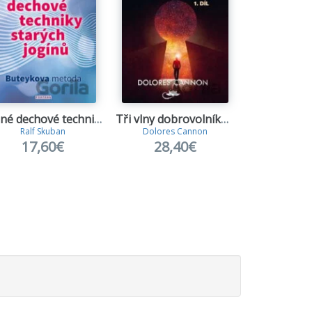
Tajné dechové techniky starých jogínů
Tři vlny dobrovolníků a Nová Země 1. díl
Skazen
Ralf Skuban
Dolores Cannon
Holly 
17,60€
28,40€
12,