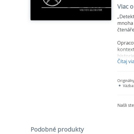
Viac 
„Detekt
mnoha d
čtenáře
Opracov
kontext
histori
Čítaj vi
tohoto 
Rozsáhl
Origináln
známy, 
Väzba
kterou 
Detailn
Našli st
brali v
.
Podobné produkty