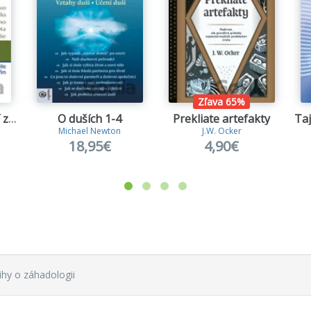
Zľava 65%
Co o nás prozrazují zuby
O duších 1-4
Prekliate artefakty
Michael Newton
J.W. Ocker
18,95€
4,90€
ihy o záhadologii