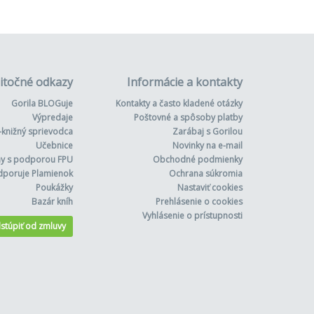
itočné odkazy
Informácie a kontakty
Gorila BLOGuje
Kontakty a často kladené otázky
Výpredaje
Poštovné a spôsoby platby
-knižný sprievodca
Zarábaj s Gorilou
Učebnice
Novinky na e-mail
hy s podporou FPU
Obchodné podmienky
dporuje Plamienok
Ochrana súkromia
Poukážky
Nastaviť cookies
Bazár kníh
Prehlásenie o cookies
Vyhlásenie o prístupnosti
stúpiť od zmluvy