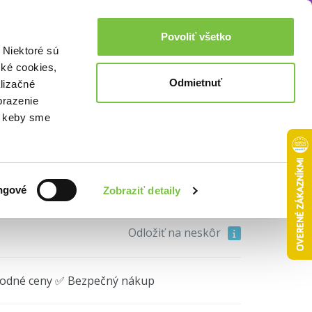
Akcie a zľavy
0,00€
Povoliť všetko
Prihlásenie
 Niektoré sú
cké cookies,
Odmietnuť
lizačné
brazenie
o, keby sme
19,70€
ngové
Zobraziť detaily
Do košíka
Odložiť na neskôr
hodné ceny ✅ Bezpečný nákup