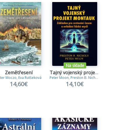
Na sklade
Na s
Zemětřesení
Tajný vojenský projekt Montauk
Lovci
ter Moczo
,
Eva Rutšeková
Peter Moon
,
Preston B. Nichols
Ed Warren
,
L
14,60€
14,10€
9,