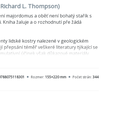
o, Richard L. Thompson)
ení majordomus a oběť není bohatý stařík s
i. Kniha žaluje a o rozhodnutí pře žádá
ty lidské kostry nalezené v geologickém
í přepsání téměř veškeré literatury týkající se
 kumulativní účinek však důkazové materiály
některých důkazů, které byly kdysi vědě
9788075118301
Rozmer:
155×220 mm
Počet strán:
344
rání panující paradigma. Detektivní práce,
í.
odhalení nás opravňuje k tomu, abychom autory