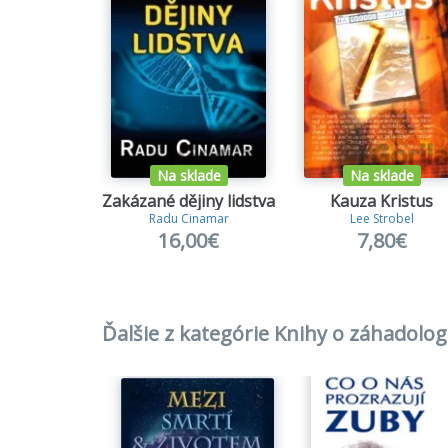
Na sklade
Na sklade
Zakázané dějiny lidstva
Kauza Kristus
Radu Cinamar
Lee Strobel
16,00€
7,80€
Ďalšie z kategórie Knihy o záhadologi