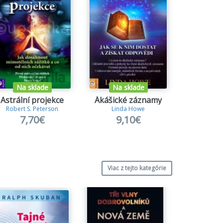
Na sklade
Na sklade
Na s
Astrální projekce
Ákášické záznamy
Průmy
Robert S. Peterson
Linda Howe
Alexandr
7,70€
9,10€
11
Viac z tejto kategórie