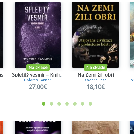
Na sklade
Na sklade
ás
Spletitý vesmír – Kniha první (2. díl)
Na Zemi žili obři
Dolores Cannon
Xaviant Haze
Pe
27,00€
18,10€