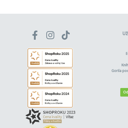
Už
E
Kni
Gorila po
Od