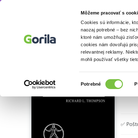
Môžeme pracovať s cooki
Knihy
Knihy o náboženstve a ezoterike
Kn
Knihy
E-knihy
Filmy
Cookies sú informácie, kt
naozaj potrebné – bez nic
ktoré nám umožňujú zisťov
Skr
cookies nám dovoľujú pri
relevantnej reklamy. Niek
Michae
mohli používať všetky tiet
Výber
Potrebné
P
súhlasu
🌴 Máme
✅ Pošt