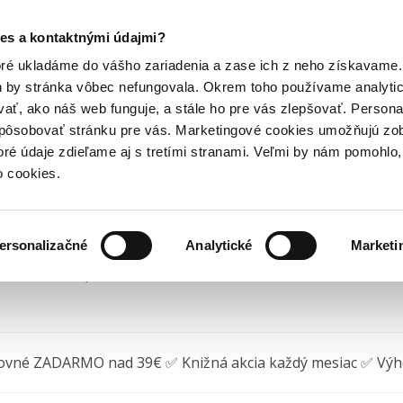
Posledný výpredaj kníh! Zľavy až do 80% tu =>
es a kontaktnými údajmi?
ihy o záhadologii
Skrytá historie lidstva
Hry
Hudba
Doplnky
Bazár kníh
oré ukladáme do vášho zariadenia a zase ich z neho získavame.
h by stránka vôbec nefungovala. Okrem toho používame analyti
ať, ako náš web funguje, a stále ho pre vás zlepšovať. Persona
ytá historie lidstva
spôsobovať stránku pre vás. Marketingové cookies umožňujú zo
toré údaje zdieľame aj s tretími stranami. Veľmi by nám pomohl
l A. Cremo
,
Richard L. Thompson
•
Volvox Globator
(2025)
o cookies.
ersonalizačné
Analytické
Marketi
 na sklade, posielame ihneď.
ovné ZADARMO nad 39€ ✅ Knižná akcia každý mesiac ✅ Vý