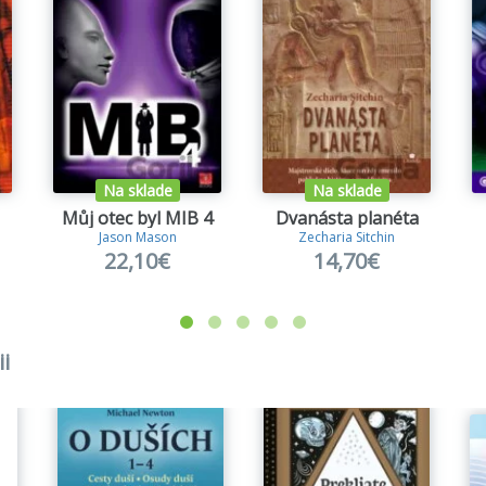
Na sklade
Na sklade
Můj otec byl MIB 4
Dvanásta planéta
Jason Mason
Zecharia Sitchin
22,10€
14,70€
i