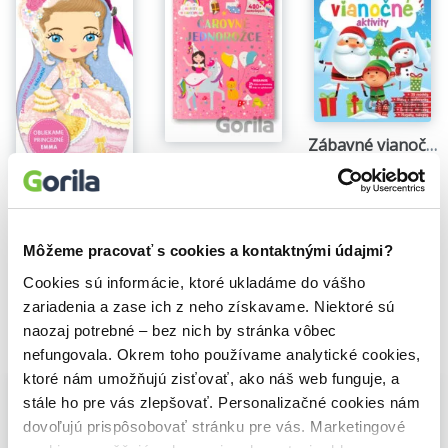
Zábavné vianočné aktivity
Čarovné jednorožce - 400 samolepiek
8,00€
Na sklade
4,90€
Obliekame bábiky - Princezná Emma
Charlotte Segond-Rabilloud
5,60€
Môžeme pracovať s cookies a kontaktnými údajmi?
Cookies sú informácie, ktoré ukladáme do vášho
zariadenia a zase ich z neho získavame. Niektoré sú
naozaj potrebné – bez nich by stránka vôbec
Vybrané pre teba
nefungovala. Okrem toho používame analytické cookies,
ktoré nám umožňujú zisťovať, ako náš web funguje, a
stále ho pre vás zlepšovať. Personalizačné cookies nám
dovoľujú prispôsobovať stránku pre vás. Marketingové