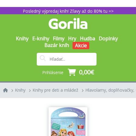
Posledný výpredaj kníh! Zľavy až do 80% tu =>
Knihy
E-knihy
Filmy
Hry
Hudba
Doplnky
Bazár kníh
Akcie
0,00€
Prihlásenie
Knihy
Knihy pre deti a mládež
Hlavolamy, doplňovačky, 