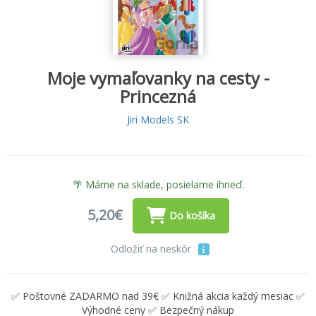
Moje vymaľovanky na cesty -
Princezná
Jiri Models SK
🌴 Máme na sklade, posielame ihneď.
5,20€
Do košíka
Odložiť na neskôr
✅ Poštovné ZADARMO nad 39€ ✅ Knižná akcia každý mesiac ✅
Výhodné ceny ✅ Bezpečný nákup