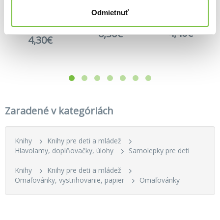
Odmietnuť
Ako si vycvičiť draka
Traktory a nákladiaky
Vlajky sveta: Kniha s nálepkami
4,40€
6,30€
4,30€
Zaradené v kategóriách
Knihy
Knihy pre deti a mládež
Hlavolamy, doplňovačky, úlohy
Samolepky pre deti
Knihy
Knihy pre deti a mládež
Omaľovánky, vystrihovanie, papier
Omaľovánky