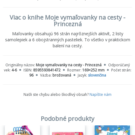
Viac o knihe Moje vymaľovanky na cesty -
Princezná
Maľovanky obsahujú 96 strán najrôznejších aktivít, 2 listy
samolepiek a 6 obojstranných pasteliek. To všetko v praktickom
balení na cesty.
Originálny názov:
Moje vymaľovanky na cesty - Princezná
Odporúčaný
vek:
4-6
ISBN:
8595593841472
Rozmer:
169×252 mm
Počet strán:
96
Väzba:
brožovaná
Jazyk:
slovenčina
Našli ste chybu alebo škodlivý obsah?
Napíšte nám
Podobné produkty