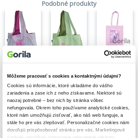
Podobné produkty
K-pop Demon Hunters taška plátená ružová (Huntrix)
10,50€
Na sklade
Môžeme pracovať s cookies a kontaktnými údajmi?
Taška nákupná skladacia "Je len jedna chvíľa..."
Taška nákupná skladacia "Kamkoľvek ideš..."
6,00€
6,00€
Cookies sú informácie, ktoré ukladáme do vášho
zariadenia a zase ich z neho získavame. Niektoré sú
naozaj potrebné – bez nich by stránka vôbec
nefungovala. Okrem toho používame analytické cookies,
ktoré nám umožňujú zisťovať, ako náš web funguje, a
Vybrané pre teba
stále ho pre vás zlepšovať. Personalizačné cookies nám
dovoľujú prispôsobovať stránku pre vás. Marketingové
cookies umožňujú zobrazenie relevantnej reklamy.