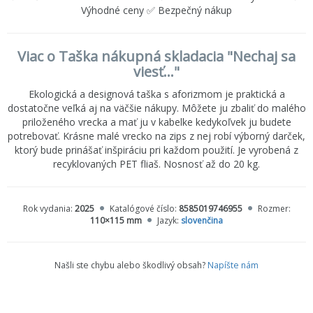
Výhodné ceny ✅ Bezpečný nákup
Viac o Taška nákupná skladacia "Nechaj sa
viesť..."
Ekologická a designová taška s aforizmom je praktická a
dostatočne veľká aj na väčšie nákupy. Môžete ju zbaliť do malého
priloženého vrecka a mať ju v kabelke kedykoľvek ju budete
potrebovať. Krásne malé vrecko na zips z nej robí výborný darček,
ktorý bude prinášať inšpiráciu pri každom použití. Je vyrobená z
recyklovaných PET fliaš. Nosnosť až do 20 kg.
Rok vydania:
2025
Katalógové číslo:
8585019746955
Rozmer:
110×115 mm
Jazyk:
slovenčina
Našli ste chybu alebo škodlivý obsah?
Napíšte nám