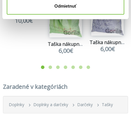
Odmietnuť
Vrecko Baagl Palm
10,00€
Taška nákupná skladacia "Je len jedna chvíľa..."
Taška nákupná skladacia "Kamkoľvek ideš..."
6,00€
6,00€
Zaradené v kategóriách
Doplnky
Doplnky a darčeky
Darčeky
Tašky