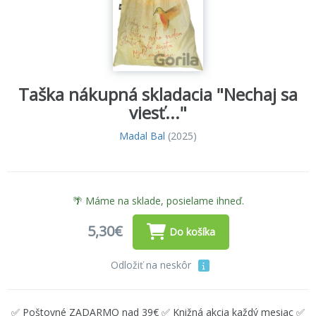
Taška nákupná skladacia "Nechaj sa
viesť..."
Madal Bal
(2025)
🌴 Máme na sklade, posielame ihneď.
5,30€
Do košíka
Odložiť na neskôr
✅ Poštovné ZADARMO nad 39€ ✅ Knižná akcia každý mesiac ✅