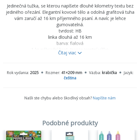
Jedinečná tužka, se kterou napíšete dlouhé kilometry textu bez
jediného ořezání. Elegantní kovové tělo a odolná grafitová tuha
vám zaručí až 16 km příjemného psaní. A navíc je lehce
gumovatelná.
tvrdost: HB
linka dlouhá až 16 km
barva: fialová
1 ks náhradní hrot, transparentní víčko
Čítaj viac
nepotřebuje ořezávat
snadno gumovatelná
Rok vydania:
2025
Rozmer:
41×209 mm
Väzba:
krabička
Jazyk:
čeština
Našli ste chybu alebo škodlivý obsah?
Napíšte nám
Podobné produkty