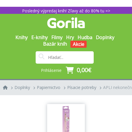
Posledný výpredaj kníh! Zľavy až do 80% tu =>
Knihy
E-knihy
Filmy
Hry
Hudba
Doplnky
Bazár kníh
Akcie
0,00€
Prihlásenie
Doplnky
Papiernictvo
Písacie potreby
APLI nekonečná