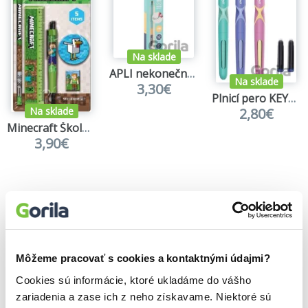
Na sklade
APLI nekonečná tužka Mini - tyrkysová
Na sklade
3,30€
Plnicí pero KEYROAD Exact Pastel - mix barev
Na sklade
2,80€
Minecraft Školní set Essential Chicken
3,90€
Môžeme pracovať s cookies a kontaktnými údajmi?
Cookies sú informácie, ktoré ukladáme do vášho
zariadenia a zase ich z neho získavame. Niektoré sú
Vybrané pre teba