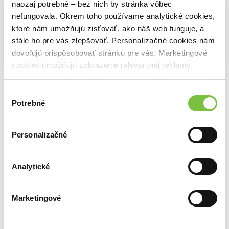
naozaj potrebné – bez nich by stránka vôbec
nefungovala. Okrem toho používame analytické cookies,
ktoré nám umožňujú zisťovať, ako náš web funguje, a
stále ho pre vás zlepšovať. Personalizačné cookies nám
dovoľujú prispôsobovať stránku pre vás. Marketingové
Na sklade
Na sklade
cookies umožňujú zobrazenie relevantnej reklamy.
APLI nekonečná tužka Nordik - mátová
PITT umelecké fixky Manga set, 8 ks
Niektoré údaje zdieľame aj s tretími stranami. Veľmi by
4,20€
19,10€
nám pomohlo, keby sme mohli používať všetky tieto
Výber
cookies.
Potrebné
súhlasu
Personalizačné
Na sklade
UNI EMOTT liner sada Retro - 5 ks
Analytické
6,60€
Marketingové
Ďalšie z kategórie Písacie potreby