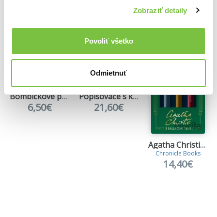
Zobraziť detaily
Viac z tejto kategórie
Povoliť všetko
Odmietnuť
Bombičkové pero L-Tornado pre ľavákov
Popisovače s klipom v darčekovom balení 80 ks
6,50€
21,60€
Agatha Christie Pen Set
Chronicle Books
14,40€