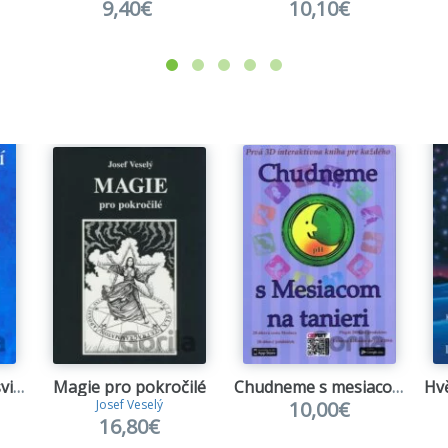
9,40€
10,10€
Ženy, které jedí ve svitu Luny
Magie pro pokročilé
Chudneme s mesiacom na tanieri
10,00€
Josef Veselý
16,80€