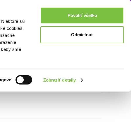
čení svaté Mahatmy,...
Akcie a zľavy
0,00€
Povoliť všetko
Prihlásenie
 Niektoré sú
cké cookies,
Odmietnuť
lizačné
cké vlivy -
brazenie
o, keby sme
uté strany alebo iné nedokonalosti
ngové
Zobraziť detaily