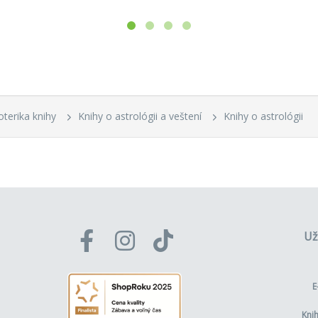
oterika knihy
Knihy o astrológii a veštení
Knihy o astrológii
Už
E
Kni