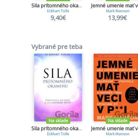
Sila prítomného okamihu
Eckhart Tolle
Mark Manson
9,40€
13,99€
Vybrané pre teba
Na sklade
Na sklade
Sila prítomného okamihu
Eckhart Tolle
Mark Manson