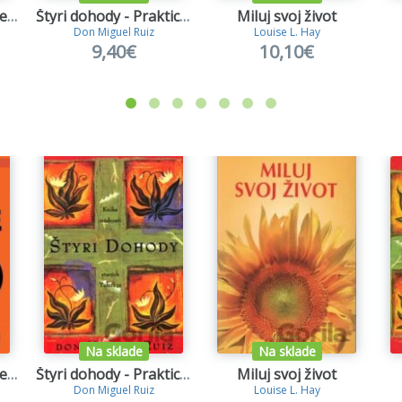
Jemné umenie mať veci v paži
Štyri dohody - Praktický sprievodca k osobnej slobode
Miluj svoj život
Don Miguel Ruiz
Louise L. Hay
9,40€
10,10€
Na sklade
Na sklade
Jemné umenie mať veci v paži
Štyri dohody - Praktický sprievodca k osobnej slobode
Miluj svoj život
Don Miguel Ruiz
Louise L. Hay