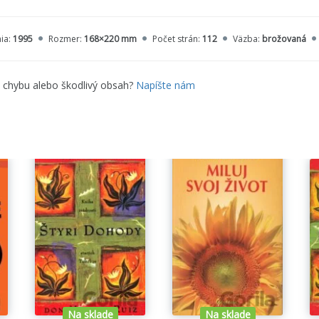
ia:
1995
Rozmer:
168×220 mm
Počet strán:
112
Väzba:
brožovaná
e chybu alebo škodlivý obsah?
Napíšte nám
Na sklade
Na sklade