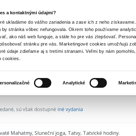
Posledný výpredaj kníh! Zľavy až do 80% tu =>
es a kontaktnými údajmi?
oterika knihy
Knihy o astrológii a veštení
Knihy o astrológii
U
Hry
Hudba
Doplnky
Bazár kníh
oré ukladáme do vášho zariadenia a zase ich z neho získavame.
h by stránka vôbec nefungovala. Okrem toho používame analyti
ať, ako náš web funguje, a stále ho pre vás zlepšovať. Persona
ení svaté Mahatmy, Kosmi
spôsobovať stránku pre vás. Marketingové cookies umožňujú zo
toré údaje zdieľame aj s tretími stranami. Veľmi by nám pomohl
čítaná (bazár kníh)
o cookies.
ebovaný stav = prečítaná kniha môže mať zažltn
plická
•
Svatá Mahatma
(1995)
ersonalizačné
Analytické
Marketi
redané
, sú však dostupné
iné vydania
vaté Mahatmy, Sluneční joga, Tatvy, Tatvické hodiny.