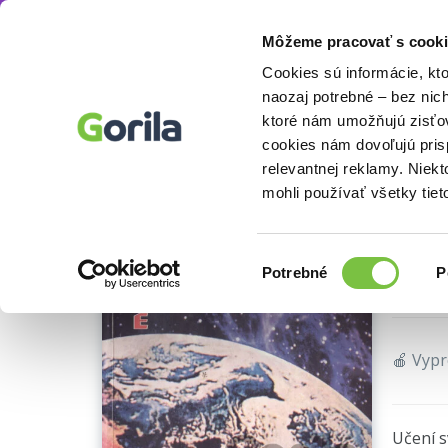
Môžeme pracovať s cooki
Knihy
Knihy o náboženstve a ezoterike
Ez
Knihy
E-knihy
Filmy
Cookies sú informácie, kt
naozaj potrebné – bez nic
ktoré nám umožňujú zisťov
Uč
cookies nám dovoľujú pri
relevantnej reklamy. Niek
pre
mohli používať všetky tiet
opotr
Výber
Laňa Ka
Potrebné
P
súhlasu
🍎 Vyp
Učení s