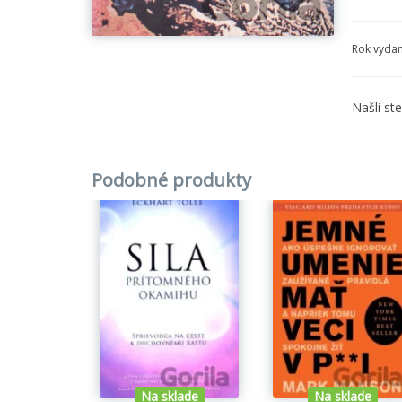
Rok vydan
Našli st
Podobné produkty
Na sklade
Na sklade