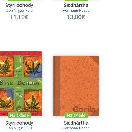
Štyri dohody
Siddhártha
Nov
Don Miguel Ruiz
Hermann Hesse
Eckhar
11,10€
13,00€
12
Na sklade
Na sklade
Na s
Štyri dohody
Siddhártha
Nov
Don Miguel Ruiz
Hermann Hesse
Eckhar