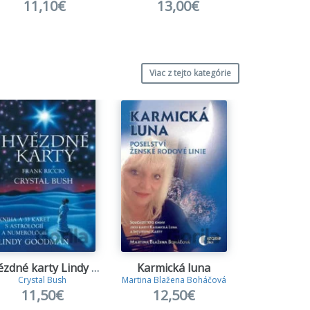
11,10€
13,00€
12
Viac z tejto kategórie
Hvězdné karty Lindy Goodman
Karmická luna
Crystal Bush
Martina Blažena Boháčová
Erich 
11,50€
12,50€
13,