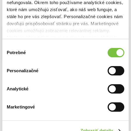
nefungovala. Okrem toho používame analytické cookies,
ktoré nám umožňujú zisťovať, ako náš web funguje, a
stále ho pre vás zlepšovať. Personalizačné cookies nám
Vybrané pre teba
dovoľujú prispôsobovať stránku pre vás. Marketingové
cookies umožňujú zobrazenie relevantnej reklamy.
Niektoré údaje zdieľame aj s tretími stranami. Veľmi by
nám pomohlo, keby sme mohli používať všetky tieto
Výber
Na sklade
cookies.
Potrebné
súhlasu
Nenásytná húsenička
Na sklade
Eric Carle
Kubko chce cikať alebo rozlúčka s plienkami
10,50€
Personalizačné
Marta Galewska-Kustra
Na sklade
6,24€
Tvarované leporelo: Ušká a chvostíky v lese
Analytické
6,90€
Marketingové
Ďalšie z kategórie Rozprávkové knihy pre
deti
Zobraziť detaily