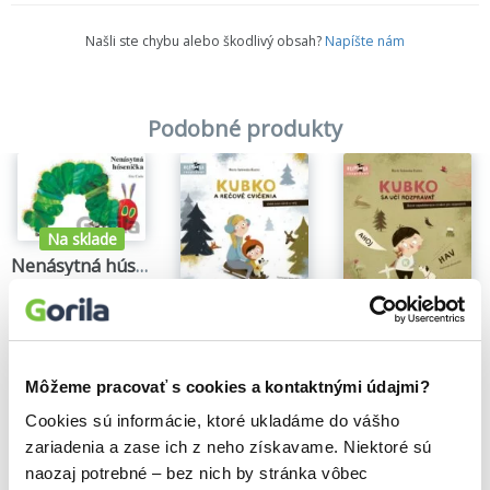
Našli ste chybu alebo škodlivý obsah?
Napíšte nám
Podobné produkty
Na sklade
Nenásytná húsenička
Eric Carle
10,50€
Na sklade
Na sklade
Kubko a rečové cvičenia
Kubko sa učí rozprávať
Marta Galewska-Kustra
Marta Galewska-Kustra
11,20€
11,40€
Môžeme pracovať s cookies a kontaktnými údajmi?
Cookies sú informácie, ktoré ukladáme do vášho
zariadenia a zase ich z neho získavame. Niektoré sú
naozaj potrebné – bez nich by stránka vôbec