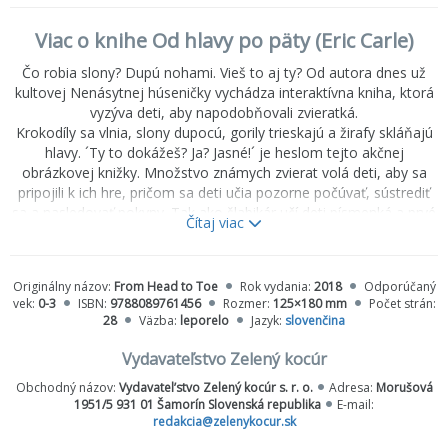
Viac o knihe Od hlavy po päty (Eric Carle)
Čo robia slony? Dupú nohami. Vieš to aj ty? Od autora dnes už
kultovej Nenásytnej húseničky vychádza interaktívna kniha, ktorá
vyzýva deti, aby napodobňovali zvieratká.
Krokodíly sa vlnia, slony dupocú, gorily trieskajú a žirafy skláňajú
hlavy. ´Ty to dokážeš? Ja? Jasné!´ je heslom tejto akčnej
obrázkovej knižky. Množstvo známych zvierat volá deti, aby sa
pripojili k ich hre, pričom sa deti učia pozorne počúvať, sústrediť
sa a nasledovať pokyny. Tak ako šlabikár učí deti písmenká a prvé
Čítaj viac
slovíčka, táto kniha deťom pomocou hry predstavuje časti tela a
jednoduché cvičenia. Vďaka tejto knižke budú so sebadôverou a
radosťou postupovať od najjednoduchších pohybov až po tanec,
Originálny názov:
From Head to Toe
Rok vydania:
2018
Odporúčaný
gymnastiku a iné športové aktivity.
vek:
0-3
ISBN:
9788089761456
Rozmer:
125×180 mm
Počet strán:
Eric Carle zabáva už niekoľko generácií detí. Každá jeho kniha je
28
Väzba:
leporelo
Jazyk:
slovenčina
plná fantázie a zábavy. Teraz prichádza s novou výzvou:
Od hlavy až po päty
Vydavateľstvo Zelený kocúr
Pripravený? Teraz ty!
Obchodný názov:
Vydavatel’stvo Zelený kocúr s. r. o.
Adresa:
Morušová
Pohni kostrou raz-dva-tri!
1951/5 931 01 Šamorín Slovenská republika
E-mail:
redakcia@zelenykocur.sk