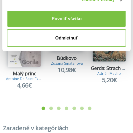
Viac z tejto kategórie
Povoliť všetko
Odmietnuť
Búdkovo
Zuzana Smatanová
Gerda: Strach má veľké oči
10,98€
Malý princ
Adrián Macho
5,20€
Antoine De Saint-Exupery
4,66€
Zaradené v kategóriách