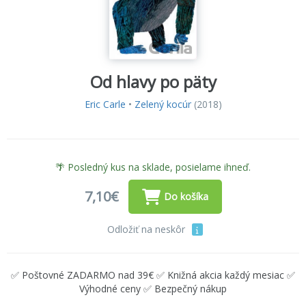
Od hlavy po päty
Eric Carle
•
Zelený kocúr
(2018)
🌴 Posledný kus na sklade, posielame ihneď.
7,10€
Do košíka
Odložiť na neskôr
✅ Poštovné ZADARMO nad 39€ ✅ Knižná akcia každý mesiac ✅
Výhodné ceny ✅ Bezpečný nákup