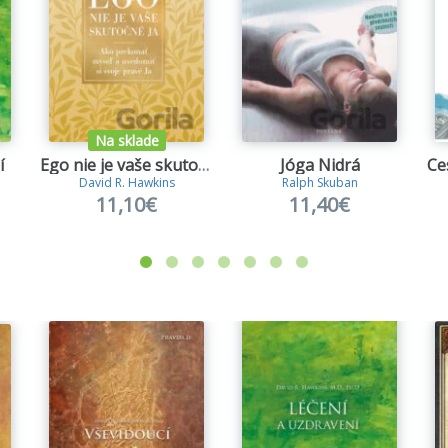
Na sklade
í
Ego nie je vaše skutočné ja
Jóga Nidrá
Ce
David R. Hawkins
Ralph Skuban
11,10€
11,40€