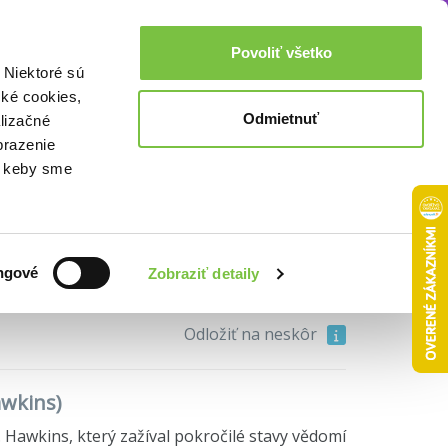
Akcie a zľavy
0,00€
Povoliť všetko
Prihlásenie
 Niektoré sú
cké cookies,
Odmietnuť
lizačné
mí
brazenie
o, keby sme
17,92€
ngové
Zobraziť detaily
Do košíka
Odložiť na neskôr
awkins)
 Hawkins, který zažíval pokročilé stavy vědomí