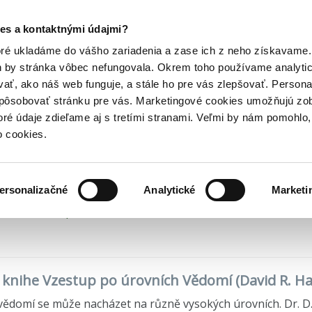
Posledný výpredaj kníh! Zľavy až do 80% tu =>
es a kontaktnými údajmi?
umanitných vedách
Psychologické knihy
Vzestup po úrovních...
Hry
Hudba
Doplnky
Bazár kníh
oré ukladáme do vášho zariadenia a zase ich z neho získavame.
h by stránka vôbec nefungovala. Okrem toho používame analyti
ať, ako náš web funguje, a stále ho pre vás zlepšovať. Persona
estup po úrovních Vědo
spôsobovať stránku pre vás. Marketingové cookies umožňujú zo
toré údaje zdieľame aj s tretími stranami. Veľmi by nám pomohl
. Hawkins
•
BOHEMICA BOOKS
(2025)
o cookies.
ersonalizačné
Analytické
Marketi
 na sklade, posielame ihneď.
o knihe Vzestup po úrovních Vědomí (David R. H
vědomí se může nacházet na různě vysokých úrovních. Dr. D.