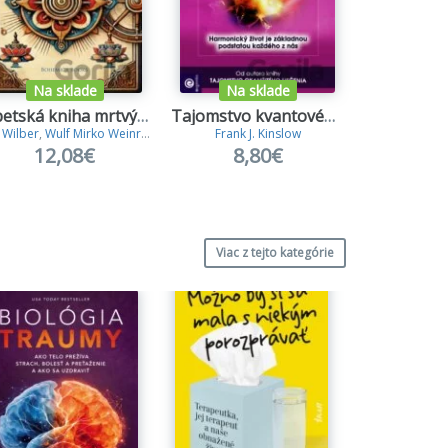
Na sklade
Na sklade
Na s
Tibetská kniha mrtvých jinak
Tajomstvo kvantového života
 Wilber
,
Wulf Mirko Weinreich
Frank J. Kinslow
David R
12,08€
8,80€
13
Viac z tejto kategórie