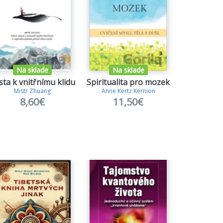
Na sklade
Na sklade
Na s
sta k vnitřnímu klidu
Spiritualita pro mozek
Všímav
Mistr Zhuang
Anne Kertz Kernion
Jan 
8,60€
11,50€
14