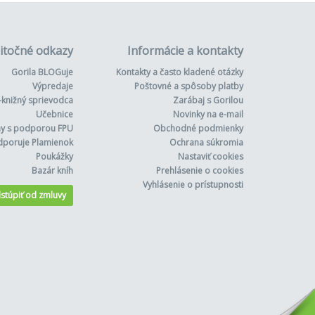
itočné odkazy
Informácie a kontakty
Gorila BLOGuje
Kontakty a často kladené otázky
Výpredaje
Poštovné a spôsoby platby
-knižný sprievodca
Zarábaj s Gorilou
Učebnice
Novinky na e-mail
hy s podporou FPU
Obchodné podmienky
dporuje Plamienok
Ochrana súkromia
Poukážky
Nastaviť cookies
Bazár kníh
Prehlásenie o cookies
Vyhlásenie o prístupnosti
stúpiť od zmluvy