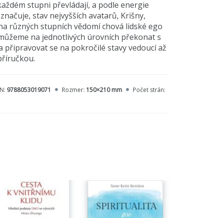
 každém stupni převládají, a podle energie
označuje, stav nejvyšších avatarů, Krišny,
 na různých stupních vědomí chová lidské ego
k můžeme na jednotlivých úrovních překonat s
a připravovat se na pokročilé stavy vedoucí až
příručkou.
BN:
9788053019071
Rozmer:
150×210 mm
Počet strán: