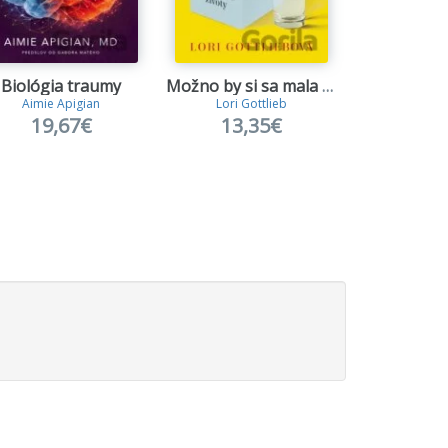
Biológia traumy
Možno by si sa mala s niekým porozprávať
Aimie Apigian
Lori Gottlieb
Joseph 
19,67€
13,35€
11,