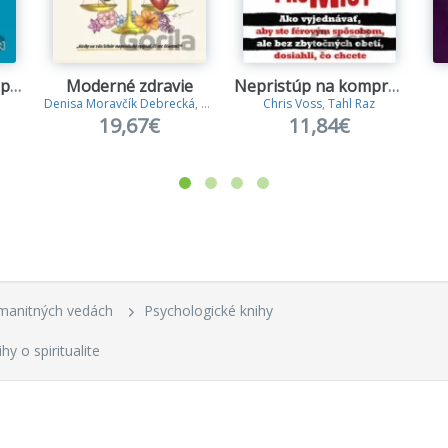
Cesta do mozgu a späť
Moderné zdravie
Nepristúp na kompromisy
Denisa Moravčík Debrecká
,
Boris Bajer
Chris Voss
,
Tahl Raz
19,67€
11,84€
manitných vedách
Psychologické knihy
hy o spiritualite