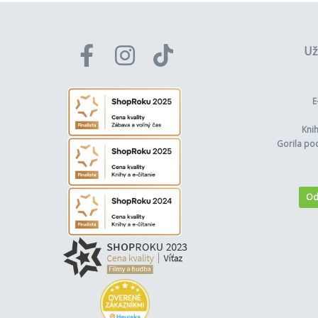
Už
E
Kni
Gorila po
Od