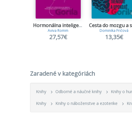
Hormonálna inteligencia
Aviva Romm
Dominika Fričová
27,57€
13,35€
Zaradené v kategóriách
Knihy
Odborné a náučné knihy
Knihy o hu
Knihy
Knihy o náboženstve a ezoterike
Kni