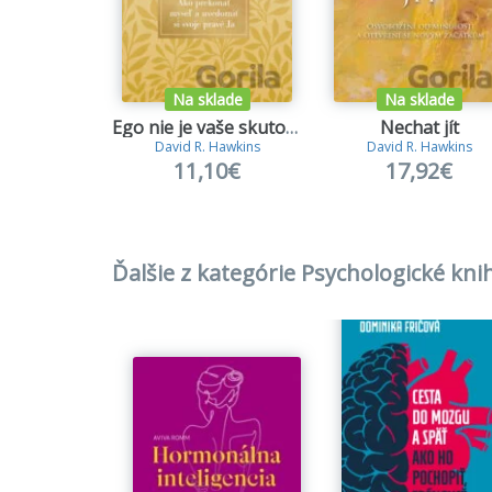
Na sklade
Na sklade
Ego nie je vaše skutočné ja
Nechat jít
David R. Hawkins
David R. Hawkins
11,10€
17,92€
Ďalšie z kategórie Psychologické kni