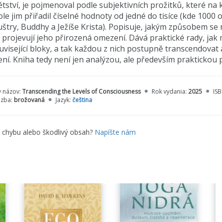
dětství, je pojmenoval podle subjektivních prožitků, které na
pole jim přiřadil číselné hodnoty od jedné do tisíce (kde 1000 
štry, Buddhy a Ježíše Krista). Popisuje, jakým způsobem se
e projevují jeho přirozená omezení. Dává praktické rady, ja
uvisející bloky, a tak každou z nich postupně transcendovat 
ení. Kniha tedy není jen analýzou, ale především praktickou 
y názov:
Transcending the Levels of Consciousness
Rok vydania:
2025
IS
äzba:
brožovaná
Jazyk:
čeština
e chybu alebo škodlivý obsah?
Napíšte nám