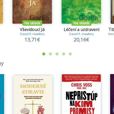
Na sklade
Na sklade
Vševidoucí Já
Léčení a uzdravení
David R. Hawkins
David R. Hawkins
Ken
13,71€
20,16€
hy