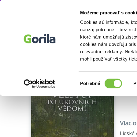
Môžeme pracovať s cooki
Knihy
Odborné a náučné knihy
Knihy o h
Knihy
E-knihy
Filmy
Cookies sú informácie, kt
naozaj potrebné – bez nic
ktoré nám umožňujú zisťov
Vz
cookies nám dovoľujú pri
relevantnej reklamy. Niek
David R
mohli používať všetky tiet
Výber
Potrebné
P
súhlasu
🌴 Máme
Viac 
Lidské 