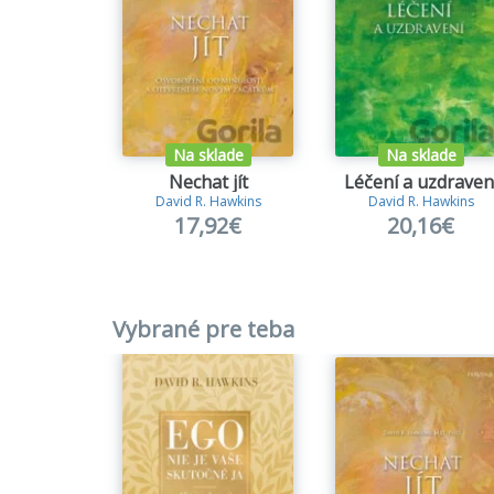
Na sklade
Na sklade
Nechat jít
Léčení a uzdraven
David R. Hawkins
David R. Hawkins
17,92€
20,16€
Vybrané pre teba