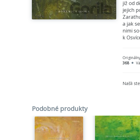
již od 
jejich 
Zarathu
a jak s
nimi so
k Osvíc
Origináln
368
V
Našli st
Podobné produkty