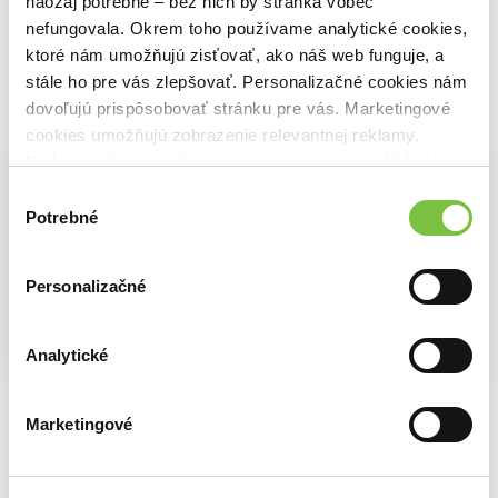
naozaj potrebné – bez nich by stránka vôbec
nefungovala. Okrem toho používame analytické cookies,
ktoré nám umožňujú zisťovať, ako náš web funguje, a
stále ho pre vás zlepšovať. Personalizačné cookies nám
dovoľujú prispôsobovať stránku pre vás. Marketingové
Vybrané pre teba
cookies umožňujú zobrazenie relevantnej reklamy.
Niektoré údaje zdieľame aj s tretími stranami. Veľmi by
nám pomohlo, keby sme mohli používať všetky tieto
Výber
cookies.
Potrebné
súhlasu
Personalizačné
Analytické
Kartografova dcéra
Keď sa more upokojí
Rok prasaťa
Clare Marchant
Jorn Lier Horst
Carmen Mola
Marketingové
14,80€
8,81€
13,17€