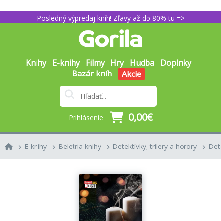
Posledný výpredaj kníh! Zľavy až do 80% tu =>
Knihy
E-knihy
Filmy
Hry
Hudba
Doplnky
Bazár kníh
Akcie
0,00€
Prihlásenie
E-knihy
Beletria knihy
Detektívky, trilery a horory
Dete