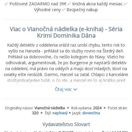
✅ Poštovné ZADARMO nad 39€ ✅ Knižná akcia každý mesiac ✅
Výhodné ceny ✅ Bezpečný nákup
Viac o Vianočná nádielka (e-kniha) - Séria
Krimi Dominika Dána
Každý detektív z oddelenia vrážd raz urobí chybu, tento rok to
vyšlo na Hanzela - prihlásil sa do služby rovno na Štedrý deň.
Prihlásil sa dobrovoľne, čo nešlo kolegom do hlavy. Všetci ho
odhovárali, argumentovali, že po Burgerovi je najstarší detektív
na oddelení, má právo na oddych a majú dosť mladých, ktorí na
sviatky ešte neslúžili. Darmo, Hanzel sa zaťal. Chlapci z kancelárie
stoštyridsaťjeden tušili, o čo ide, a Hanzel im to aj krátko pred
sviatkami vysvetlil – v tom roku na jar mu po ťažkej chorobe
Čítaj viac
zomrela manželka a najväčšie sviatky v roku si bez nej nevedel
predstaviť. Prežíval ťažké duševné stavy, rozhodol sa ich liečiť
prácou. Dobrovoľne sa prihlásil do služby, pričom tajne dúfal, že
Originálny názov:
Vianočná nádielka
Rok vydania:
2024
Počet strán:
bude pokojná. Mýlil sa. Hneď ráno zomrel na operačnom stole
320
Štýl:
napínavý
Jazyk:
slovenčina
muž s dýkou v chrbte, chvíľu na to bez stopy zmizla krásna
Klaudia, a aby toho nebolo dosť, tretia mŕtvola čakala na Hanzela
Vydavateľstvo Slovart
rozpleštená na chodníku pod dvanásťposchodovým panelákom.