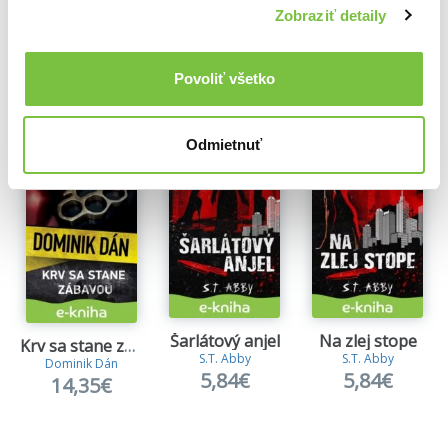
Zobraziť detaily
Ďalšie z kategórie Detektívky a krimi knihy
Povoliť všetko
Viac z tejto kategórie
Odmietnuť
Šarlátový anjel
Na zlej stope
Krv sa stane zábavou
S.T. Abby
S.T. Abby
Dominik Dán
5,84€
5,84€
14,35€