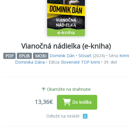
Vianočná nádielka (e-kniha)
Dominik Dán
•
Slovart
(2024) • Séria
Krimi
PDF
EPUB
MOBI
Dominika Dána
• Edícia
Slovenské TOP krimi
• 39. diel
🌴 Okamžite na stiahnutie
13,36€
Do košíka
Odložiť na neskôr