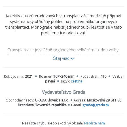
Kolektiv autorů erudovaných v transplantační medicíně připravil
systematicky utříděný pohled na problematiku orgánových
transplantací. Monografie nabízí jedinečnou příležitost se v této
problematice orientovat.
Transplantace je v léčbě orgánového selhání metodou volby.
Primární péče pro tyto pacienty je zajištěna v transplantačních
Čítaj viac
centrech, ale vzhledem k narůstajícímu počtu těchto výkonů a
příznivým dlouhodobým výsledkům se s pacienty po transplantaci
běžně setkávají ve svých ordinacích i lékaři mimo transplantační
Rok vydania:
2021
Rozmer:
167×240 mm
Počet strán:
416
Väzba:
centra. Kolektiv autorů erudovaných v transplantační medicíně
pevná
Jazyk:
čeština
připravil systematicky utříděný pohled na problematiku
orgánových transplantací. Monografie nabízí jedinečnou
Vydavateľstvo Grada
příležitost orientovat se v problematice orgánových transplantací.
Obchodný názov:
GRADA Slovakia s.r.o.
Adresa:
Moskovská 29 811 08
Cenné informace může publikace poskytnout také lékařům
Bratislava Slovenská republika
E-mail:
grada@grada.sk
začínajícím v oboru transplantační medicíny, zdravotním sestrám
a v neposlední řadě i studentům lékařských fakult se zájmem o
tuto problematiku.
Našli ste chybu alebo škodlivý obsah?
Napíšte nám