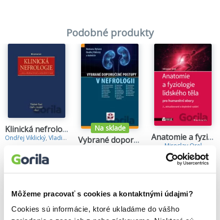
Podobné produkty
Na sklade
Klinická nefrologie
Anatomie a fyziologie lidského těla
Ondřej Viklický
,
Vladimír Tesař
,
Vybrané doporučené postupy v nefrologii
Miroslav Orel
Ondřej Viklický
,
Romana Ryšavá
24,10€
18,10€
Môžeme pracovať s cookies a kontaktnými údajmi?
Cookies sú informácie, ktoré ukladáme do vášho