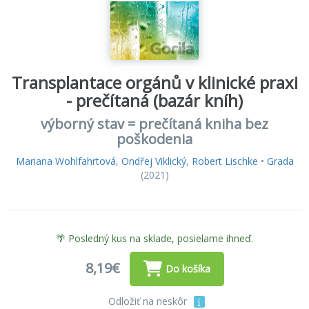
Transplantace orgánů v klinické praxi
- prečítaná (bazár kníh)
výborný stav = prečítaná kniha bez
poškodenia
Mariana Wohlfahrtová
,
Ondřej Viklický
,
Robert Lischke
•
Grada
(2021)
🌴 Posledný kus na sklade, posielame ihneď.
8,19€
Do košíka
Odložiť na neskôr