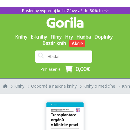
Posledný výpredaj kníh! Zľavy až do 80% tu =>
Knihy
E-knihy
Filmy
Hry
Hudba
Doplnky
Bazár kníh
Akcie
0,00€
Prihlásenie
Knihy
Odborné a náučné knihy
Knihy o medicíne
Knih