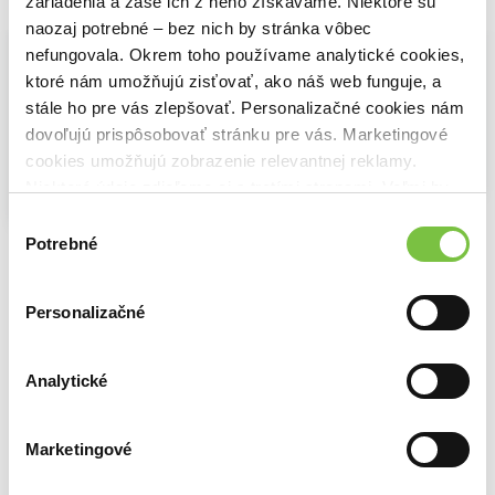
Vybrané pre teba
zariadenia a zase ich z neho získavame. Niektoré sú
naozaj potrebné – bez nich by stránka vôbec
nefungovala. Okrem toho používame analytické cookies,
ktoré nám umožňujú zisťovať, ako náš web funguje, a
stále ho pre vás zlepšovať. Personalizačné cookies nám
dovoľujú prispôsobovať stránku pre vás. Marketingové
cookies umožňujú zobrazenie relevantnej reklamy.
Zľava 9%
Niektoré údaje zdieľame aj s tretími stranami. Veľmi by
Na sklade
nám pomohlo, keby sme mohli používať všetky tieto
Cviky proti bolesti 1.
Na sklade
Výber
Na sklade
Hana Toufarová
cookies.
Potrebné
Prečo spíme
súhlasu
24,30€
Ako si získavať priateľov a pôsobiť na ľudí
Matthew Walker
Dale Carnegie
15,72€
14,14€
Personalizačné
Analytické
Ďalšie z kategórie Knihy o kardiovaskulárnej
Marketingové
chirurgii