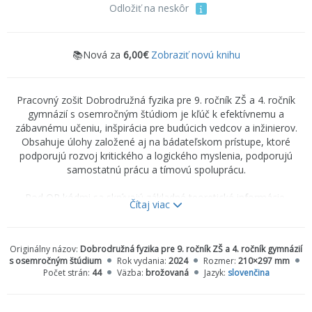
Odložiť na neskôr
📚Nová za
6,00€
Zobraziť novú knihu
Pracovný zošit Dobrodružná fyzika pre 9. ročník ZŠ a 4. ročník
gymnázií s osemročným štúdiom je kľúč k efektívnemu a
zábavnému učeniu, inšpirácia pre budúcich vedcov a inžinierov.
Obsahuje úlohy založené aj na bádateľskom prístupe, ktoré
podporujú rozvoj kritického a logického myslenia, podporujú
samostatnú prácu a tímovú spoluprácu.
Pod QR kódmi sa skrývajú základné teoretické informácie,
Čítaj viac
správne odpovede na otázky v závere každej kapitoly a ďalšie
úlohy.
Pracovný zošit vychádza v pútavejšom grafickom spracovaní. Sú v
Originálny názov:
Dobrodružná fyzika pre 9. ročník ZŠ a 4. ročník gymnázií
ňom obsiahnuté všetky tematické celky definované Štátnym
s osemročným štúdium
Rok vydania:
2024
Rozmer:
210×297 mm
vzdelávacím programom.
Počet strán:
44
Väzba:
brožovaná
Jazyk:
slovenčina