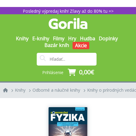
Posledný výpredaj kníh! Zľavy až do 80% tu =>
Knihy
E-knihy
Filmy
Hry
Hudba
Doplnky
Bazár kníh
Akcie
0,00€
Prihlásenie
Knihy
Odborné a náučné knihy
Knihy o prírodných vedác