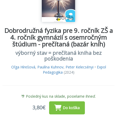
Dobrodružná fyzika pre 9. ročník ZŠ a
4. ročník gymnázií s osemročným
štúdium - prečítaná (bazár kníh)
výborný stav = prečítaná kniha bez
poškodenia
Oľga Hírešová
,
Paulína Kuhnov
,
Peter Kelecsényi
•
Expol
Pedagogika
(2024)
🌴 Posledný kus na sklade, posielame ihneď.
3,80€
Do košíka