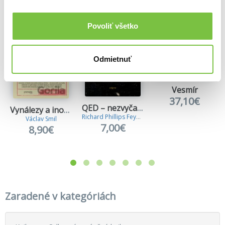
Povoliť všetko
Odmietnuť
Vesmír
37,10€
QED – nezvyčajná teória svetla a látky
Vynálezy a inovácie
Richard Phillips Feynman
Václav Smil
7,00€
8,90€
Zaradené v kategóriách