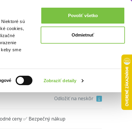
Akcie a zľavy
0,00€
Povoliť všetko
Prihlásenie
 Niektoré sú
cké cookies,
Odmietnuť
lizačné
nosti, pamiatky
brazenie
o, keby sme
15,40€
ngové
Zobraziť detaily
Do košíka
Odložiť na neskôr
hodné ceny ✅ Bezpečný nákup