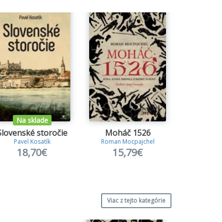
Na sklade
Na s
Slovenské storočie
Moháč 1526
Sedl
Pavel Kosatík
Roman Mocpajchel
Joanna Kuci
18,70€
15,79€
19
Viac z tejto kategórie