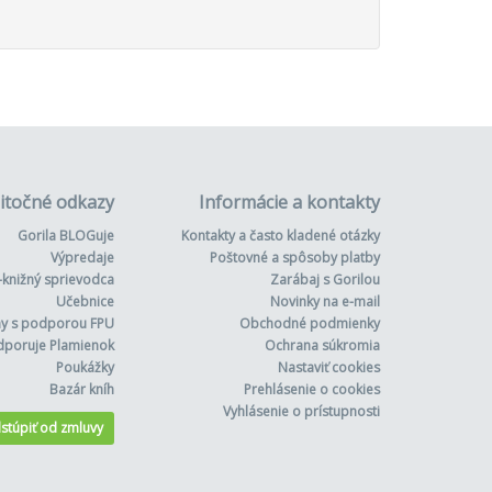
itočné odkazy
Informácie a kontakty
Gorila BLOGuje
Kontakty a často kladené otázky
Výpredaje
Poštovné a spôsoby platby
-knižný sprievodca
Zarábaj s Gorilou
Učebnice
Novinky na e-mail
hy s podporou FPU
Obchodné podmienky
dporuje Plamienok
Ochrana súkromia
Poukážky
Nastaviť cookies
Bazár kníh
Prehlásenie o cookies
Vyhlásenie o prístupnosti
stúpiť od zmluvy