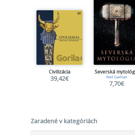
Civilizácia
Severská mytológ
39,42€
Neil Gaiman
7,70€
Zaradené v kategóriách