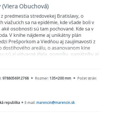
y (Viera Obuchová)
 z predmestia stredovekej Bratislavy, o
viažucich sa na epidémie, kde všade boli v
 a aké osobnosti sú tam pochované. Kde sa v
voda. V knihe nájdeme aj unikátny plán
medzi Prešporkom a Viedňou aj zaujímavosti z
ko dostihového areálu, o asanovanom kine
ou sú aj výtvarné diela, pomníky, pamätníky aj
N:
9788056912768
Rozmer:
135×200 mm
Počet strán:
ská republika
E-mail:
marencin@marencin.sk