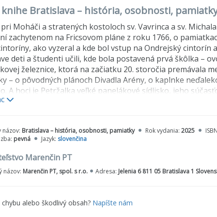
 knihe Bratislava – história, osobnosti, pamiatk
 pri Moháči a stratených kostoloch sv. Vavrinca a sv. Michala
í zachytenom na Fricsovom pláne z roku 1766, o pamiatkach 
intoríny, ako vyzeral a kde bol vstup na Ondrejský cintorín
ave deti a študenti učili, kde bola postavená prvá škôlka – o
čkovej železnice, ktorá na začiatku 20. storočia premávala 
ky – o pôvodných plánoch Divadla Arény, o kaplnke neďale
o. A hoci je Petržalka veľké panelákové sídlisko, jeho súčasť
ac
ský cintorín.
y názov:
Bratislava – história, osobnosti, pamiatky
Rok vydania:
2025
ISB
äzba:
pevná
Jazyk:
slovenčina
teľstvo Marenčin PT
 názov:
Marenčin PT, spol. s r.o.
Adresa:
Jelenia 6 811 05 Bratislava 1 Sloven
e chybu alebo škodlivý obsah?
Napíšte nám