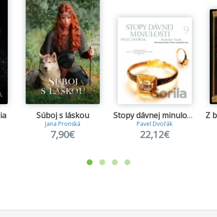
ia
Súboj s láskou
Stopy dávnej minulosti 9 - Posledný Turek
Jana Pronská
Pavel Dvořák
7,90€
22,12€