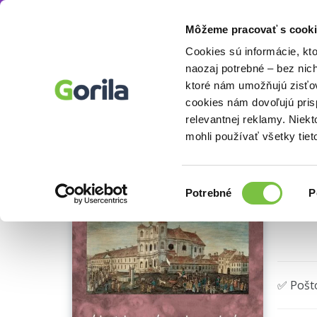
Môžeme pracovať s cooki
Knihy
Odborné a náučné knihy
Knihy o h
Knihy
E-knihy
Filmy
Cookies sú informácie, kt
naozaj potrebné – bez nic
ktoré nám umožňujú zisťov
Bra
cookies nám dovoľujú pri
relevantnej reklamy. Niek
Viera 
mohli používať všetky tiet
Výber
Potrebné
P
súhlasu
🌴 Posl
✅ Pošt