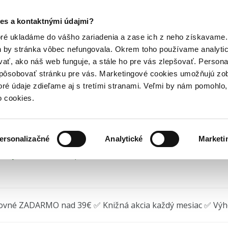
Posledný výpredaj kníh! Zľavy až do 80% tu =>
es a kontaktnými údajmi?
umanitných vedách
Historické knihy
Bratislava – história,...
Hry
Hudba
Doplnky
Bazár kníh
oré ukladáme do vášho zariadenia a zase ich z neho získavame.
h by stránka vôbec nefungovala. Okrem toho používame analyti
ať, ako náš web funguje, a stále ho pre vás zlepšovať. Persona
tislava – história, osob
spôsobovať stránku pre vás. Marketingové cookies umožňujú zo
toré údaje zdieľame aj s tretími stranami. Veľmi by nám pomohl
Obuchová
•
Marenčin PT
(2025)
o cookies.
ersonalizačné
Analytické
Marketi
edný kus na sklade, posielame ihneď.
ovné ZADARMO nad 39€ ✅ Knižná akcia každý mesiac ✅ Vý