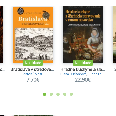
Na sklade
Na sklade
Skandální Habsburkové
Bratislava v stredoveku
Hradné kuchyne a šľachtické stravovanie v ranom novoveku
Anton Špiesz
Diana Duchoňová
,
Tunde Lengyelová
7,70€
22,90€