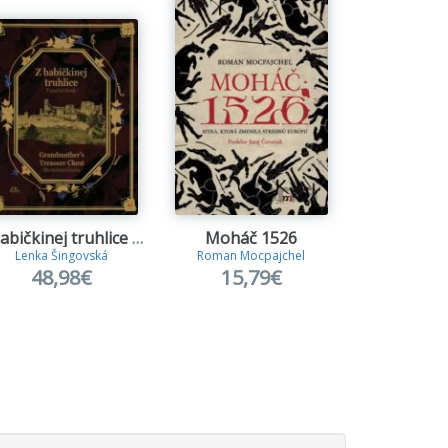
Z babičkinej truhlice - Tajuplné hrady
Moháč 1526
Sedli
Lenka Šingovská
Roman Mocpajchel
Joanna Kuciel
48,98€
15,79€
19,