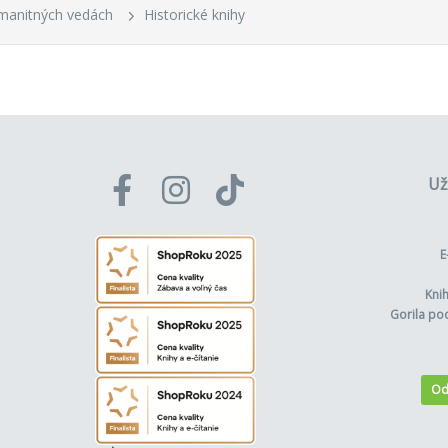
manitných vedách
Historické knihy
Už
E
Kni
Gorila po
Od