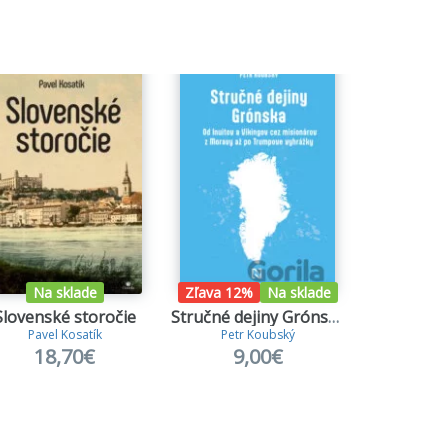
Na sklade
Zľava 12%
Na sklade
Slovenské storočie
Stručné dejiny Grónska
Biela 
Pavel Kosatík
Petr Koubský
David
18,70€
9,00€
11