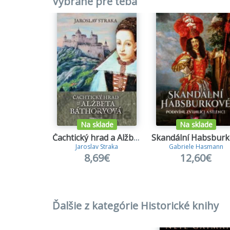
Vybrané pre teba
Na sklade
Na sklade
Čachtický hrad a Alžbeta Báthoryová
Jaroslav Straka
Gabriele Hasmann
8,69€
12,60€
Ďalšie z kategórie Historické knihy