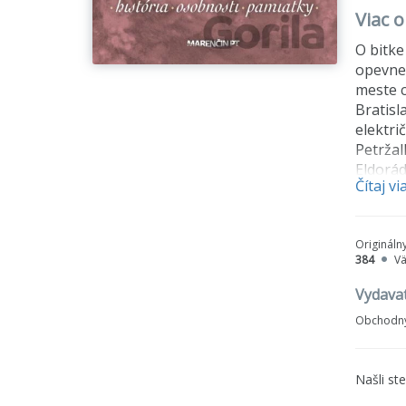
Viac o
O bitke
opevnen
meste c
Bratisl
elektri
Petržal
Eldorád
Čítaj vi
Petržal
Origináln
384
V
Vydava
Obchodný
Našli st