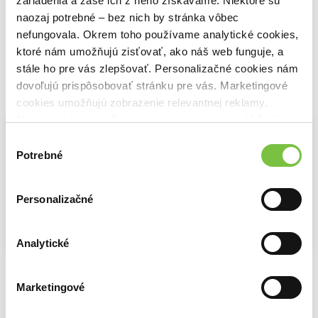
zariadenia a zase ich z neho získavame. Niektoré sú
Michael Connelly
Michael Connelly
Michael Connelly
naozaj potrebné – bez nich by stránka vôbec
13,10€
15,50€
13,10€
nefungovala. Okrem toho používame analytické cookies,
ktoré nám umožňujú zisťovať, ako náš web funguje, a
stále ho pre vás zlepšovať. Personalizačné cookies nám
dovoľujú prispôsobovať stránku pre vás. Marketingové
Vybrané pre teba
cookies umožňujú zobrazenie relevantnej reklamy.
Niektoré údaje zdieľame aj s tretími stranami. Veľmi by
nám pomohlo, keby sme mohli používať všetky tieto
Výber
cookies.
Potrebné
súhlasu
Personalizačné
Analytické
Na sklade
Na sklade
Na sklade
Čakanie
Aréna
Prípad s čiernou skrinkou
Michael Connelly
Michael Connelly
Michael Connelly
Marketingové
13,10€
15,50€
8,60€