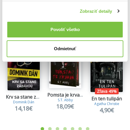
Zobraziť detaily
Ďalšie z kategórie Detektívky a krimi knihy
Povoliť všetko
Viac z tejto kategórie
Odmietnuť
Zľava 49%
Pomsta je krvavá (Kniha prvá)
Krv sa stane zábavou
En ten tulipán
S.T. Abby
Dominik Dán
Agatha Christie
18,09€
14,18€
4,90€