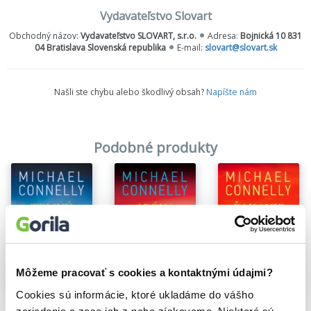
Vydavateľstvo Slovart
Obchodný názov:
Vydavateľstvo SLOVART, s.r.o.
Adresa:
Bojnická 10 831
04 Bratislava Slovenská republika
E-mail:
slovart@slovart.sk
Našli ste chybu alebo škodlivý obsah?
Napíšte nám
Podobné produkty
Môžeme pracovať s cookies a kontaktnými údajmi?
Na sklade
Na sklade
Na sklade
Cookies sú informácie, ktoré ukladáme do vášho
Temný kvet
Aréna
Čakanie