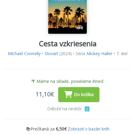
Cesta vzkriesenia
Michael Connelly
•
Slovart
(2024) • Séria
Mickey Haller
• 7. diel
🌴 Máme na sklade, posielame ihneď.
11,10€
Do košíka
Odložiť na neskôr
📚Prečítaná za
6,50€
Zobraziť v bazári kníh