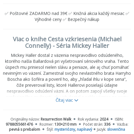
✅ Poštovné ZADARMO nad 39€ ✅ Knižná akcia každý mesiac ✅
Výhodné ceny ✅ Bezpečný nákup
Viac o knihe Cesta vzkriesenia (Michael
Connelly) - Séria Mickey Haller
Mickey Haller dostal z väzenia nespravodlivo odsúdeného,
ktorého našla Ballardová pri vyšetrovaní sériového vraha. Tento
úspech mu priniesol nielen slávu a peniaze, ale aj chuť pomáhať
nevinným vo väzení. Zamestnal svojho nevlastného brata Harryho
Boscha ako šoféra a poveril ho, aby „hľadal ihlu v kope sena“,
čiže preveroval listy, ktoré Hallerovi posielajú údajne
nespravodlivo odsúdení väzni. A on potom zapojí všetky svoje
profesionálne zručnosti, aby ich dostal z pekla väznice na cestu
Čítaj viac
späť do normálneho života
Vypočujte si zvukovú ukážku:
Originálny názov:
Resurrection Walk
Rok vydania:
2024
ISBN:
9788055661476
Rozmer:
130×210 mm
Počet strán:
336
Väzba:
pevná s prebalom
Štýl:
mysteriózny
,
napínavý
Jazyk:
slovenčina