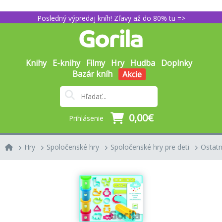
Posledný výpredaj kníh! Zľavy až do 80% tu =>
Knihy
E-knihy
Filmy
Hry
Hudba
Doplnky
Bazár kníh
Akcie
0,00€
Prihlásenie
Hry
Spoločenské hry
Spoločenské hry pre deti
Ostat