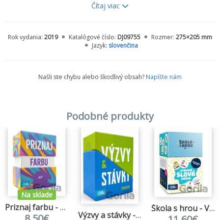
koliesko, 10 formičiek na vykrajovanie
Čítaj viac
Pre deti od 2 rokov
Rok vydania:
2019
Katalógové číslo:
DJ09755
Rozmer:
275×205 mm
Jazyk:
slovenčina
Našli ste chybu alebo škodlivý obsah?
Napíšte nám
Podobné produkty
Na sklade
Priznaj farbu - Deti
Škola s hrou - Vybrané slová hravo SK
Výzvy a stávky - Športové
8,50€
11,60€