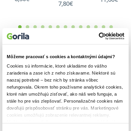
7,80€
Vybrané pre teba
Môžeme pracovať s cookies a kontaktnými údajmi?
Na sklade
Cookies sú informácie, ktoré ukladáme do vášho
Plastelína pre najmenších
Na sklade
zariadenia a zase ich z neho získavame. Niektoré sú
8,50€
Veľká plastelínová sada
naozaj potrebné – bez nich by stránka vôbec
Na sklade
25,20€
nefungovala. Okrem toho používame analytické cookies,
Maľovanie na poháre
20,80€
ktoré nám umožňujú zisťovať, ako náš web funguje, a
stále ho pre vás zlepšovať. Personalizačné cookies nám
dovoľujú prispôsobovať stránku pre vás. Marketingové
cookies umožňujú zobrazenie relevantnej reklamy.
Niektoré údaje zdieľame aj s tretími stranami. Veľmi by
nám pomohlo, keby sme mohli používať všetky tieto
Výber