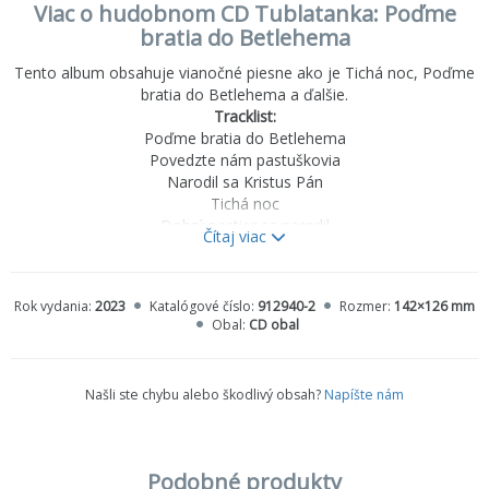
Viac o hudobnom CD Tublatanka: Poďme
bratia do Betlehema
Tento album obsahuje vianočné piesne ako je Tichá noc, Poďme
bratia do Betlehema a ďalšie.
Tracklist:
Poďme bratia do Betlehema
Povedzte nám pastuškovia
Narodil sa Kristus Pán
Tichá noc
Dobrý pastier sa narodil
Čítaj viac
Pri betlehemskom salaši
Búvaj dieťa krásne
Pieseň pre stratených synov
Rok vydania:
2023
Katalógové číslo:
912940-2
Rozmer:
142×126 mm
Pastieri, pastieri, hore vstaňte
Obal:
CD obal
Nesiem Vám noviny
Do hory, do lesa valasi
Našli ste chybu alebo škodlivý obsah?
Napíšte nám
Podobné produkty