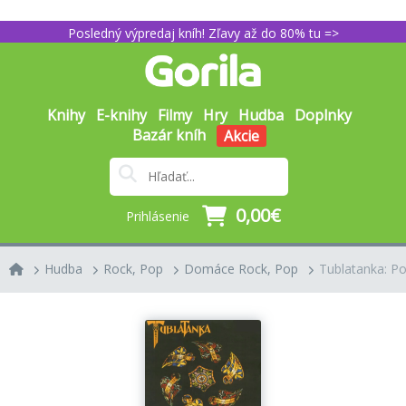
Posledný výpredaj kníh! Zľavy až do 80% tu =>
Knihy
E-knihy
Filmy
Hry
Hudba
Doplnky
Bazár kníh
Akcie
0,00€
Prihlásenie
Hudba
Rock, Pop
Domáce Rock, Pop
Tublatanka: Po