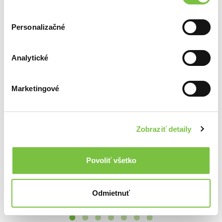
SCHELINGER JIŔÍ / F.R.ČECH: HRRR NA NÉ...NÁM SE LÍBÍ... (2 CD)
Horkýže Slíže: ... a čarovné slovíčko?
Zuzana Smatanová: Rozprávač
13,89€
13,20€
13,60€
Personalizačné
Analytické
Ďalšie z kategórie Domáce Rock, Pop
Marketingové
Viac z tejto kategórie
Zobraziť detaily
Povoliť všetko
Vašo Patejdl: Umenie žiť
HORKYZE SLIZE: PLATINUM COLLECTION ( 3-CD)
15,10€
Para: Pre všetko okolo nás LP
15,40€
39,99€
Odmietnuť