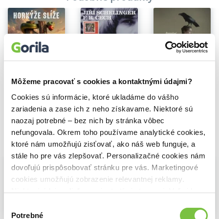
Na sklade
Na sklade
SCHELINGER JIŔÍ / F.R.ČECH: HRRR NA NÉ...NÁM SE LÍBÍ... (2 CD)
Horkýže Slíže: ... a čarovné slovíčko?
Zuzana Smatanová: Rozprávač
Môžeme pracovať s cookies a kontaktnými údajmi?
13,89€
13,20€
13,60€
Cookies sú informácie, ktoré ukladáme do vášho
zariadenia a zase ich z neho získavame. Niektoré sú
naozaj potrebné – bez nich by stránka vôbec
nefungovala. Okrem toho používame analytické cookies,
Vybrané pre teba
ktoré nám umožňujú zisťovať, ako náš web funguje, a
stále ho pre vás zlepšovať. Personalizačné cookies nám
dovoľujú prispôsobovať stránku pre vás. Marketingové
cookies umožňujú zobrazenie relevantnej reklamy.
Niektoré údaje zdieľame aj s tretími stranami. Veľmi by
nám pomohlo, keby sme mohli používať všetky tieto
Výber
Na sklade
Na sklade
cookies.
Potrebné
súhlasu