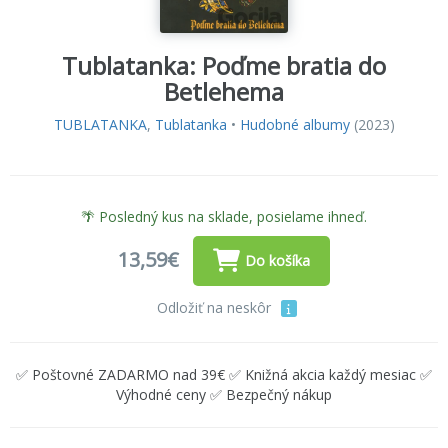
Tublatanka: Poďme bratia do
Betlehema
TUBLATANKA
,
Tublatanka
•
Hudobné albumy
(2023)
🌴 Posledný kus na sklade, posielame ihneď.
13,59€
Do košíka
Odložiť na neskôr
✅ Poštovné ZADARMO nad 39€ ✅ Knižná akcia každý mesiac ✅
Výhodné ceny ✅ Bezpečný nákup