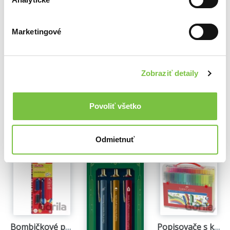
Marketingové
Zobraziť detaily
Povoliť všetko
Ďalšie z kategórie Písacie potreby
Odmietnuť
Viac z tejto kategórie
Bombičkové pero L-Tornado pre ľavákov
Popisovače s klipom v darčekovom balení 80 ks