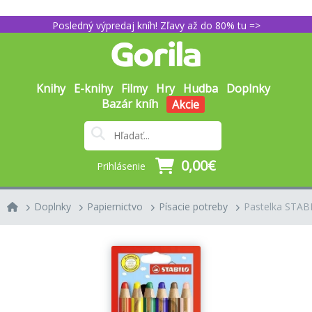
Posledný výpredaj kníh! Zľavy až do 80% tu =>
Knihy
E-knihy
Filmy
Hry
Hudba
Doplnky
Bazár kníh
Akcie
0,00€
Prihlásenie
Doplnky
Papiernictvo
Písacie potreby
Pastelka STAB