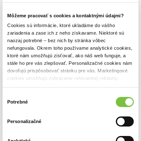
Môžeme pracovať s cookies a kontaktnými údajmi?
Cookies sú informácie, ktoré ukladáme do vášho
zariadenia a zase ich z neho získavame. Niektoré sú
naozaj potrebné – bez nich by stránka vôbec
nefungovala. Okrem toho používame analytické cookies,
ktoré nám umožňujú zisťovať, ako náš web funguje, a
Vybrané pre teba
stále ho pre vás zlepšovať. Personalizačné cookies nám
dovoľujú prispôsobovať stránku pre vás. Marketingové
cookies umožňujú zobrazenie relevantnej reklamy.
Niektoré údaje zdieľame aj s tretími stranami. Veľmi by
nám pomohlo, keby sme mohli používať všetky tieto
Výber
cookies.
Potrebné
súhlasu
Na sklade
Na sklade
Jemný liner STABILO dr!ver - fine, černá
Zvýrazňovač STABILO BOSS MINI Naturevibes - bahenní zelená
2,80€
2,12€
Personalizačné
Na sklade
Centropen pastelky 9521 trojhranné - 18 ks
3,50€
Analytické