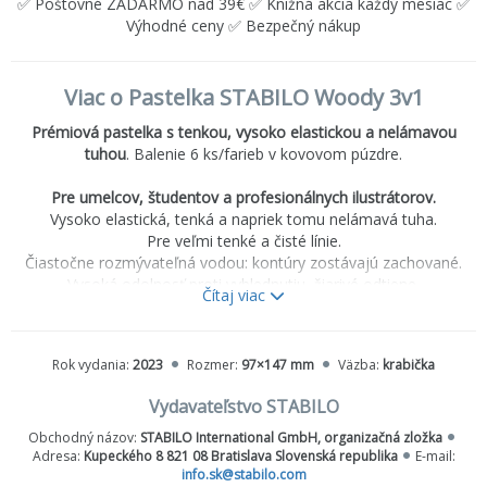
✅ Poštovné ZADARMO nad 39€ ✅ Knižná akcia každý mesiac ✅
Výhodné ceny ✅ Bezpečný nákup
Viac o Pastelka STABILO Woody 3v1
Prémiová pastelka s tenkou, vysoko elastickou a nelámavou
tuhou
. Balenie 6 ks/farieb v kovovom púzdre.
Pre umelcov, študentov a profesionálnych ilustrátorov.
Vysoko elastická, tenká a napriek tomu nelámavá tuha.
Pre veľmi tenké a čisté línie.
Čiastočne rozmývateľná vodou: kontúry zostávajú zachované.
Vysoká odolnosť proti vyblednutiu, žiarivé odtiene.
Čítaj viac
Počet hviezdičiek na každej farbičke označuje odolnosť proti
svetlu.
Má 39 odtieňov a rôzne sady.
Rok vydania:
2023
Rozmer:
97×147 mm
Väzba:
krabička
To najlepšie na precíznu tvorbu v profesionálnych podmienkach.
Nepostrádateľná v každej kolekcii farbičiek.
Vydavateľstvo STABILO
Obchodný názov:
STABILO International GmbH, organizačná zložka
Adresa:
Kupeckého 8 821 08 Bratislava Slovenská republika
E-mail:
info.sk@stabilo.com