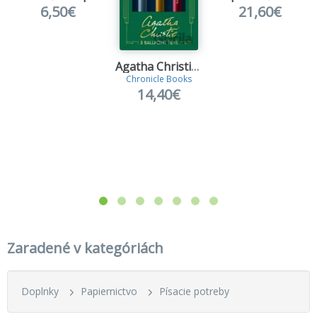
6,50€
21,60€
Agatha Christie Pen Set
Chronicle Books
14,40€
Zaradené v kategóriách
Doplnky
Papiernictvo
Písacie potreby