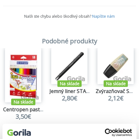
Našli ste chybu alebo škodlivý obsah?
Napíšte nám
Podobné produkty
Na sklade
Na sklade
Jemný liner STABILO dr!ver - fine, černá
Zvýrazňovač STABILO BOSS MINI Naturevibes - bahenní zelená
2,80€
2,12€
Na sklade
Centropen pastelky 9521 trojhranné - 18 ks
3,50€