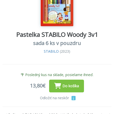
Pastelka STABILO Woody 3v1
sada 6 ks v pouzdru
STABILO
(2023)
🌴 Posledný kus na sklade, posielame ihneď.
13,80€
Do košíka
Odložiť na neskôr