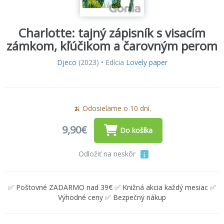
Charlotte: tajný zápisník s visacím
zámkom, kľúčikom a čarovným perom
Djeco
(2023) • Edícia
Lovely paper
🍌 Odosielame o 10 dní.
9,90€
Do košíka
Odložiť na neskôr
✅ Poštovné ZADARMO nad 39€ ✅ Knižná akcia každý mesiac ✅
Výhodné ceny ✅ Bezpečný nákup