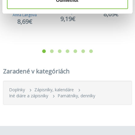
Odmietnuť
Album dieťatka: Náš prvý rok
Kendra: tajný zápisník s visacím zámkom, kľúčikom a čarovným perom
Naše dieťatko
Nina Štajner
8,69€
Anna Lángová
9,19€
8,69€
Zaradené v kategóriách
Doplnky
Zápisníky, kalendáre
Iné diáre a zápisníky
Pamätníky, denníky