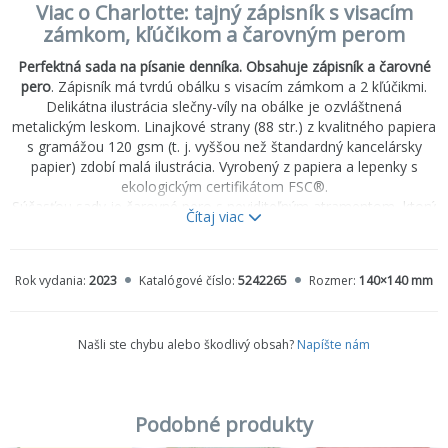
Viac o Charlotte: tajný zápisník s visacím
zámkom, kľúčikom a čarovným perom
Perfektná sada na písanie denníka. Obsahuje zápisník a čarovné
pero
. Zápisník má tvrdú obálku s visacím zámkom a 2 kľúčikmi.
Delikátna ilustrácia slečny-víly na obálke je ozvláštnená
metalickým leskom. Linajkové strany (88 str.) z kvalitného papiera
s gramážou 120 gsm (t. j. vyššou než štandardný kancelársky
papier) zdobí malá ilustrácia. Vyrobený z papiera a lepenky s
ekologickým certifikátom FSC®.
Súčasťou sady je čarovné pero s neviditeľným atramentom, ktorý
Čítaj viac
sa ukáže len pod UV svetlom! UV svetlo je vo vrchnáku pera,
spolu s tlačidlom na zapnutie/vypnutie svetla a 3 gombíkovými
batériami LR44 HD. Vrchnák má praktický klips na pripnutie pera
Rok vydania:
2023
Katalógové číslo:
5242265
Rozmer:
140×140 mm
na zošit. Pero má fixkový hrot. Farebné telo pera ladí so
zápisníkom.
Pre radosť zo zapisovania a tajomstiev!
Našli ste chybu alebo škodlivý obsah?
Napíšte nám
Balené v priehľadnom obale. Batérie sú súčasťou balenia, priamo
vo vrchnáku pera.
Obsah
: malý zápisník s tvrdou obálkou, visací zámok, 2 kľúčiky, 1
čarovné pero s tlačidlom na zapnutie/vypnutie UV svetla a 3
Podobné produkty
gombíkovými batériami LR44 HD
Odporúčaný vek: 8+ rokov