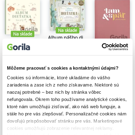
Rozmery zápisníka: 10 x 13,5 x 1 cm
Rozmery pera: 0,5 x 13 cm
Na sklade
Na sklade
Album nášho dieťatka
Album dieťatka: Náš prvý rok
Na sklade
9,19€
Nina Štajner
Päťročný denník Tam & späť - Malý ružový
9,19€
21,90€
Môžeme pracovať s cookies a kontaktnými údajmi?
Cookies sú informácie, ktoré ukladáme do vášho
zariadenia a zase ich z neho získavame. Niektoré sú
naozaj potrebné – bez nich by stránka vôbec
nefungovala. Okrem toho používame analytické cookies,
Vybrané pre teba
ktoré nám umožňujú zisťovať, ako náš web funguje, a
stále ho pre vás zlepšovať. Personalizačné cookies nám
dovoľujú prispôsobovať stránku pre vás. Marketingové
cookies umožňujú zobrazenie relevantnej reklamy.