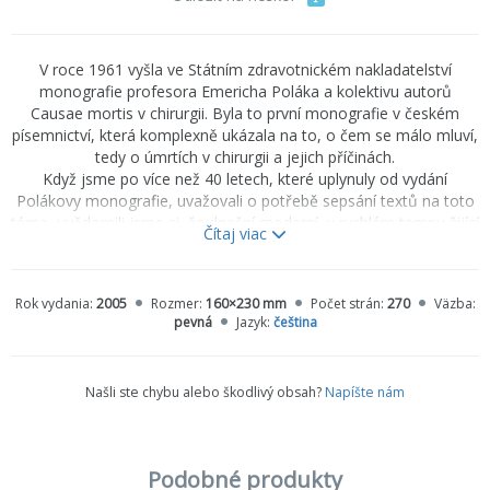
V roce 1961 vyšla ve Státním zdravotnickém nakladatelství
monografie profesora Emericha Poláka a kolektivu autorů
Causae mortis v chirurgii. Byla to první monografie v českém
písemnictví, která komplexně ukázala na to, o čem se málo mluví,
tedy o úmrtích v chirurgii a jejich příčinách.
Když jsme po více než 40 letech, které uplynuly od vydání
Polákovy monografie, uvažovali o potřebě sepsání textů na toto
téma, uvědomili jsme si, že dnešní moderní, v rychlém tempu žijící
Čítaj viac
společnost považuje operaci a pobyt na chirurgii za cosi
banálního, kam si pacient na několik dní, někdy pouze na den,
"odskočí" a vrátí se zpět ke svým povinnostem. Lidé si
Rok vydania:
2005
Rozmer:
160×230 mm
Počet strán:
270
Väzba:
neuvědomují rizika spojená i s "banálními" operacemi. Dojde-li
pevná
Jazyk:
čeština
pak ke komplikacím či dokonce k úmrtí, začíná se hned hledat
viník. Přibývá soudních sporů.
V předložené monografii se snažíme ukázat, že i dnes, stejně
Našli ste chybu alebo škodlivý obsah?
Napíšte nám
jako před 50 lety, přes pokrok medicíny, lidé mohou po operaci
zemřít. Samozřejmě, mnohé se změnilo, některé příčiny úmrtí
zůstávají stejné, některé prakticky vymizely, ale objevily se nové,
dříve neznámé. Dnes operujeme nemocné, kteří by tehdy k
Podobné produkty
operaci indikováni vůbec nebyli.