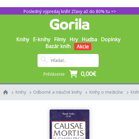
Posledný výpredaj kníh! Zľavy až do 80% tu =>
Knihy
E-knihy
Filmy
Hry
Hudba
Doplnky
Bazár kníh
Akcie
0,00€
Prihlásenie
Knihy
Odborné a náučné knihy
Knihy o medicíne
Knih