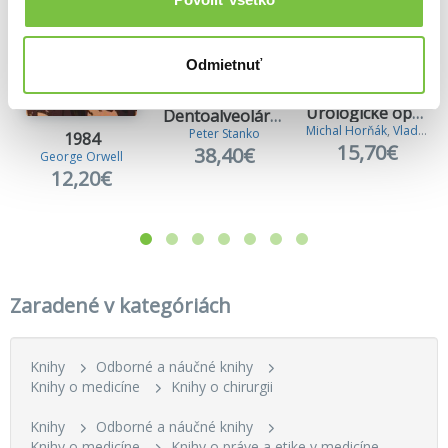
Odmietnuť
Urologické operácie
Dentoalveolárna a maxilofaciálna chirurgia
Michal Horňák
,
Vladimír Zvara
Peter Stanko
1984
15,70€
38,40€
George Orwell
12,20€
Zaradené v kategóriách
Knihy
Odborné a náučné knihy
Knihy o medicíne
Knihy o chirurgii
Knihy
Odborné a náučné knihy
Knihy o medicíne
Knihy o práve a etike v medicíne