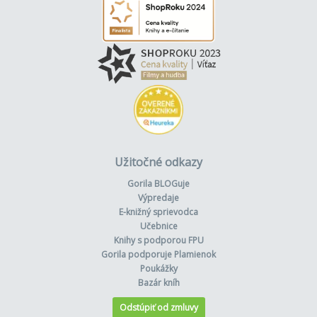
Užitočné odkazy
Gorila BLOGuje
Výpredaje
E-knižný sprievodca
Učebnice
Knihy s podporou FPU
Gorila podporuje Plamienok
Poukážky
Bazár kníh
Odstúpiť od zmluvy