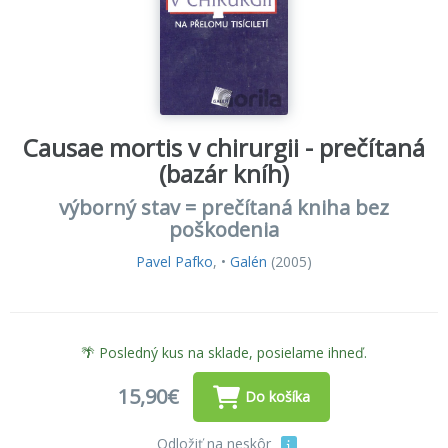
Causae mortis v chirurgii - prečítaná
(bazár kníh)
výborný stav = prečítaná kniha bez
poškodenia
Pavel Pafko
, •
Galén
(2005)
🌴 Posledný kus na sklade, posielame ihneď.
15,90€
Do košíka
Odložiť na neskôr