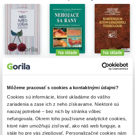
Nepochybně je bezpečí operovaného větší, ale jisté riziko
zůstává. Měli by si ho být vědomi nejen pacienti, ale i lékaři
operaci indikující. Předpokládaný zisk pro nemocného by měl vždy
převážit nad rizikem výkonu.
Z předmluvy
Na sklade
Na sklade
Nehojace sa rany
Kompendium súdnolekárskej toxikológie
Neonatológia pre poslucháčov Lekárskej fakulty
Edita Hlinková
,
Jana Nemcová
,
Ľubomír Straka
Michaela Miertová
,
,
Ingrid Brucknerová
,
6,90€
6,40€
8,40€
Môžeme pracovať s cookies a kontaktnými údajmi?
Cookies sú informácie, ktoré ukladáme do vášho
zariadenia a zase ich z neho získavame. Niektoré sú
naozaj potrebné – bez nich by stránka vôbec
Vybrané pre teba
nefungovala. Okrem toho používame analytické cookies,
ktoré nám umožňujú zisťovať, ako náš web funguje, a
stále ho pre vás zlepšovať. Personalizačné cookies nám