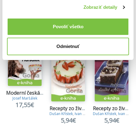
Zobraziť detaily
Ďalšie z kategórie Kuchárky podľa úpravy
Povoliť všetko
Viac z tejto kategórie
Odmietnuť
Moderní česká cukrařina
Josef Maršálek
17,55€
Recepty zo života 22
Recepty zo života 19
Dušan Křístek
,
Ivan Štefánek
Dušan Křístek
,
Ivan Štefánek
5,94€
5,94€