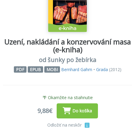
Uzení, nakládání a konzervování masa
(e-kniha)
od šunky po žebírka
Bernhard Gahm
•
Grada
(2012)
PDF
EPUB
MOBI
🌴 Okamžite na stiahnutie
9,88€
Do košíka
Odložiť na neskôr