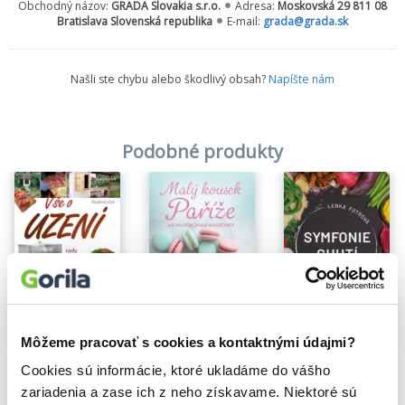
Obchodný názov:
GRADA Slovakia s.r.o.
Adresa:
Moskovská 29 811 08
Bratislava Slovenská republika
E-mail:
grada@grada.sk
Našli ste chybu alebo škodlivý obsah?
Napíšte nám
Podobné produkty
Môžeme pracovať s cookies a kontaktnými údajmi?
Malý kousek Paříže
Symfonie chutí na talíři
Vše o uzení
Cookies sú informácie, ktoré ukladáme do vášho
Adéla Mervartová
Lenka Fotrová
Vladimír Dyk
11,01€
14,74€
9,88€
zariadenia a zase ich z neho získavame. Niektoré sú