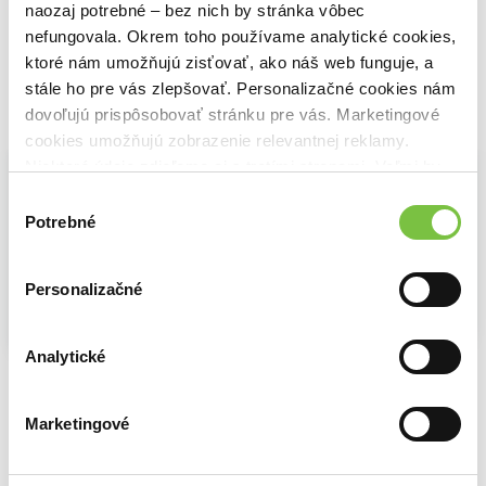
naozaj potrebné – bez nich by stránka vôbec
nefungovala. Okrem toho používame analytické cookies,
ktoré nám umožňujú zisťovať, ako náš web funguje, a
stále ho pre vás zlepšovať. Personalizačné cookies nám
dovoľujú prispôsobovať stránku pre vás. Marketingové
Vybrané pre teba
cookies umožňujú zobrazenie relevantnej reklamy.
Niektoré údaje zdieľame aj s tretími stranami. Veľmi by
nám pomohlo, keby sme mohli používať všetky tieto
Výber
cookies.
Potrebné
súhlasu
Personalizačné
Analytické
Jedlom k lepšiemu životu: Kuchárska kniha
Všetko o údení
Nakládáme zeleninu
Tim Spector
Vladimír Dyk
Claudia Lorenz-Ladener
19,70€
12,73€
12,85€
Marketingové