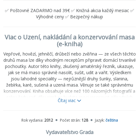
✅ Poštovné ZADARMO nad 39€ ✅ Knižná akcia každý mesiac ✅
Výhodné ceny ✅ Bezpečný nákup
Viac o Uzení, nakládání a konzervování masa
(e-kniha)
Vepřové, hovězí, jehněčí, drůbeží nebo zvěřina — ze všech těchto
druhů masa lze díky vhodným receptům připravit domácí trvanlivé
pochoutky. Autor této knihy, zkušený amatérský řezník, ukazuje,
jak se má maso správně nasolit, sušit, udit a vařit. Výsledkem
jsou lahodné speciality — nejrůznější druhy šunky, slanina,
žebírka, karé, sušená a uzená masa. Věnuje se také správnému
konzervování. Kniha obsahuje více než 100 názorných fotografií a
celou řadu rad, díky nimž se budete moci vyvarovat případných
Čítaj viac
chyb. Využití uvedených receptů, přesných postupů a rad
odborníků pak bude určitě korunováno úspěchem.
Rok vydania:
2012
Počet strán:
128
Jazyk:
čeština
Vydavateľstvo Grada