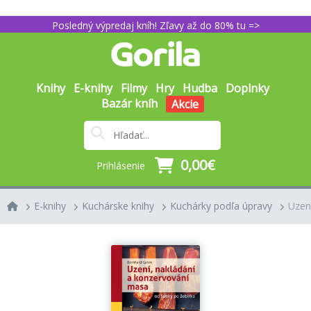
Posledný výpredaj kníh! Zľavy až do 80% tu =>
Knihy
E-knihy
Filmy
Hry
Hudba
Doplnky
Bazár kníh
Akcie
0,00€
Prihlásenie
E-knihy
Kuchárske knihy
Kuchárky podľa úpravy
Uzení