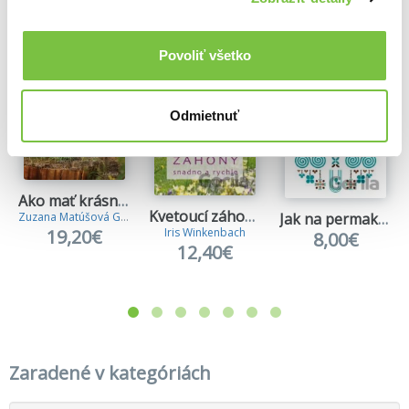
Viac z tejto kategórie
Povoliť všetko
Odmietnuť
Ako mať krásnu jedlú záhradu a nenadrieť sa
Kvetoucí záhony snadno a rychle
Zuzana Matúšová Girgošková
Jak na permakulturní design
19,20€
Iris Winkenbach
8,00€
12,40€
Zaradené v kategóriách