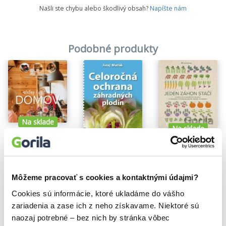
detailu premyslenú hospodársku budovu na chov zvierat. Z tejto
Našli ste chybu alebo škodlivý obsah?
Napíšte nám
knihy môžete čerpať celý rok po celý život.
Podobné produkty
Na sklade
Na sklade
Útulný a zdravý domov
Jeden záhon stačí
Na sklade
Zuzana Matúšová Girgošková
Richards Huw
9,40€
Celoročná ochrana záhradných plodín
18,00€
Juraj Matlák
6,20€
Môžeme pracovať s cookies a kontaktnými údajmi?
Cookies sú informácie, ktoré ukladáme do vášho
zariadenia a zase ich z neho získavame. Niektoré sú
naozaj potrebné – bez nich by stránka vôbec