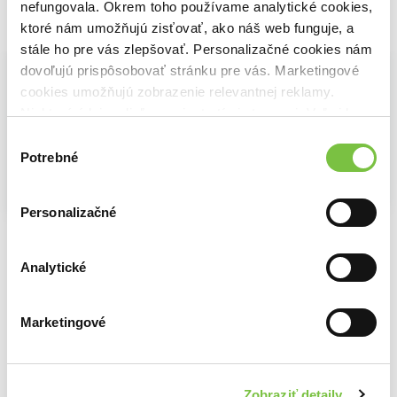
nefungovala. Okrem toho používame analytické cookies,
Vybrané pre teba
ktoré nám umožňujú zisťovať, ako náš web funguje, a
stále ho pre vás zlepšovať. Personalizačné cookies nám
dovoľujú prispôsobovať stránku pre vás. Marketingové
cookies umožňujú zobrazenie relevantnej reklamy.
Niektoré údaje zdieľame aj s tretími stranami. Veľmi by
nám pomohlo, keby sme mohli používať všetky tieto
Výber
cookies.
Potrebné
súhlasu
Na sklade
Zahradničení bez rytí
Na sklade
Na sklade
Personalizačné
Charles Dowding
,
Jan Bružeňák
,
Stephanie Hafferty
Permakultúra v záhrade
19,50€
Mrkva ľúbi paradajky
Damien Dekarz
Louise Riotte
11,70€
9,10€
Analytické
Marketingové
Ďalšie z kategórie Knihy o záhradnej
architektúre
Zobraziť detaily