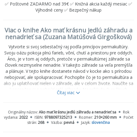
✅ Poštovné ZADARMO nad 39€ ✅ Knižná akcia každý mesiac ✅
Výhodné ceny ✅ Bezpečný nákup
Viac o knihe Ako mať krásnu jedlú záhradu a
nenadrieť sa (Zuzana Matúšová Girgošková)
Vytvorte si svoj sebestačný raj podľa princípov permakultúry.
Svoju oázu pokoja plnú farieb, vôní, chutí a priestoru pre oddych.
Áno, je v tom aj oddych, pretože v permakultúrnej záhrade sa
človek nezmyselne nenadrie. V takejto záhrade sa veľa premýšľa
a plánuje. V tejto knihe dostanete návod v kocke ako s prírodou
nebojovať, ale spolupracovať. Pochopíte čo je to permakultúra a
ako ju uplatňovať nielen v záhrade, ale v celom živote. Naučíte sa
koncepčne si navrhnúť celú záhradu. Na príkladoch reálnych
Čítaj viac
permakultúrnych dizajnov autorky získate
jasnejšiu predstavu o permakultúre v praxi. Dočítate sa všetko
podstatné o pôde, semienku, bohatej úrode i chove
Originálny názov:
Ako mať krásnu jedlú záhradu a nenadrieť sa
Rok
hospodárskych zvierat. Vďaka detailným fotopostupom sa naučíte
vydania:
2022
ISBN:
9788097325213
Rozmer:
210×260 mm
Počet
vybudovať si zdravú pôdu pre pestovanie
strán:
268
Väzba:
pevná
Jazyk:
slovenčina
zeleniny, krásny, takmer bezúdržbový kvetinový záhon,
romantický tehlový chodník, netradičný fóliovník geodom či do