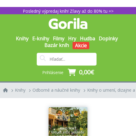
Posledný výpredaj kníh! Zľavy až do 80% tu =>
Knihy
E-knihy
Filmy
Hry
Hudba
Doplnky
Bazár kníh
Akcie
0,00€
Prihlásenie
Knihy
Odborné a náučné knihy
Knihy o umení, dizajne a