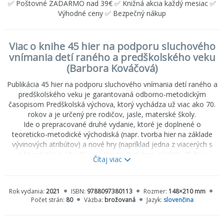
✅ Poštovné ZADARMO nad 39€ ✅ Knižná akcia každý mesiac ✅
Výhodné ceny ✅ Bezpečný nákup
Viac o knihe 45 hier na podporu sluchového
vnímania detí raného a predškolského veku
(Barbora Kováčová)
Publikácia 45 hier na podporu sluchového vnímania detí raného a
predškolského veku je garantovaná odborno-metodickým
časopisom Predškolská výchova, ktorý vychádza už viac ako 70.
rokov a je určený pre rodičov, jasle, materské školy.
Ide o prepracované druhé vydanie, ktoré je doplnené o
teoreticko-metodické východiská (napr. tvorba hier na základe
vývinových atribútov) a nové hry (napríklad jedna z viacerých s
názvom Veve, Vivi, Vuvu a Vovo). Sumárne nájdete 45 hier
Čítaj viac
(tradičných aj autorských), ale aj úplne nových a originálnych,
ktoré boli overené v praxi materských škôl a v detských centrách.
Na podporu sluchového vnímania je spracovaných:
Rok vydania:
2021
ISBN:
9788097380113
Rozmer:
148×210 mm
11 hier na oblasť počúvania;
Počet strán:
80
Väzba:
brožovaná
Jazyk:
slovenčina
8 hier na sluchovú pamäť,
8 hier na sluchové rozlišovanie;