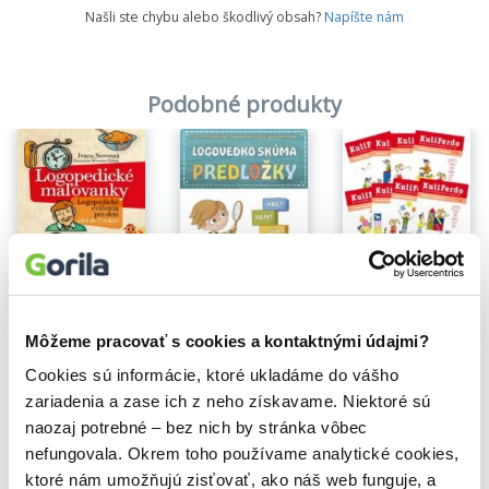
10 hier na sluchovú analýzu a syntézu
Našli ste chybu alebo škodlivý obsah?
Napíšte nám
8 hier na vnímanie rytmu.
Vyšším počtom hier sú podporené oblasti, ktoré sú významnými
najmä pre proces učenia sa.
Podobné produkty
Na sklade
Kuliferdo - na rozvoj školskej zrelosti pre deti v MŠ
Na sklade
Na sklade
Věra Gošová
25,00€
Logopedické maľovanky
Logovedko skúma predložky
Môžeme pracovať s cookies a kontaktnými údajmi?
Ivana Novotná
Lucia Palugyayová
,
Mária Ruhalovská
,
Oľga Tokáro
8,00€
9,90€
Cookies sú informácie, ktoré ukladáme do vášho
zariadenia a zase ich z neho získavame. Niektoré sú
naozaj potrebné – bez nich by stránka vôbec
nefungovala. Okrem toho používame analytické cookies,
ktoré nám umožňujú zisťovať, ako náš web funguje, a