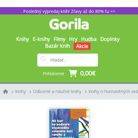
Posledný výpredaj kníh! Zľavy až do 80% tu =>
Knihy
E-knihy
Filmy
Hry
Hudba
Doplnky
Bazár kníh
Akcie
0,00€
Prihlásenie
Knihy
Odborné a náučné knihy
Knihy o humanitných ve