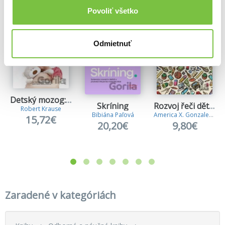
Povoliť všetko
Odmietnuť
Detský mozog: Predškolák
Skríning
Rozvoj řeči dětí s PAS, vývojovou dysfázií a dalšími poruchami
Robert Krause
Bibiána Paľová
America X. Gonzalez
,
Jim 
15,72€
20,20€
9,80€
Zaradené v kategóriách