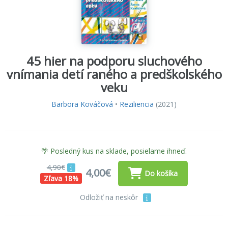
45 hier na podporu sluchového
vnímania detí raného a predškolského
veku
Barbora Kováčová
•
Reziliencia
(2021)
🌴 Posledný kus na sklade, posielame ihneď.
4,90€
4,00€
Do košíka
Zľava 18%
Odložiť na neskôr