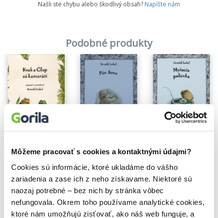
Našli ste chybu alebo škodlivý obsah?
Napíšte nám
Podobné produkty
Na sklade
Na sklade
Na sklade
Myšacia polievka
Pán Sova
Môžeme pracovať s cookies a kontaktnými údajmi?
Kvak a Čľup sú kamaráti
Arnold Lobel
Arnold Lobel
Arnold Lobel
Cookies sú informácie, ktoré ukladáme do vášho
9,10€
12,60€
13,00€
zariadenia a zase ich z neho získavame. Niektoré sú
naozaj potrebné – bez nich by stránka vôbec
nefungovala. Okrem toho používame analytické cookies,
ktoré nám umožňujú zisťovať, ako náš web funguje, a