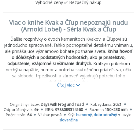
Výhodné ceny ✅ Bezpečný nákup
Viac o knihe Kvak a Čľup nepoznajú nudu
(Arnold Lobel) - Séria Kvak a Čľup
Ďalšie rozprávky o dvoch kamarátoch Kvakovi a Čľupovi sú
jednoducho spracované, ľahko pochopiteľné detskému vnímaniu,
ale prinášajúce významovo bohaté poznanie sveta.
Kniha hovorí
o dôležitých a podstatných hodnotách, ako je priateľstvo,
odpustenie, vzájomné si všímanie druhých.
Krátkym príbehom
nechýba napätie, humor a potreba skutočného priateľstva, učia
sa slobode, trpezlivosti a zároveň vyjadrujú potrebu toho
druhého vedľa seba.
Čítaj viac
Kniha je výnimočne vhodná na prvé čítanie pre deti.
Originálny názov:
Days with Frog and Toad
Rok vydania:
2021
Odporúčaný vek:
6+
ISBN:
9788089314560
Rozmer:
150×230 mm
Počet strán:
64
Väzba:
pevná
Štýl:
humorný
,
dobrodružný
Jazyk:
slovenčina