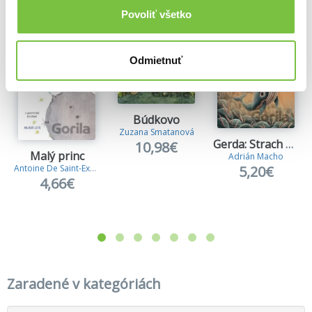
Viac z tejto kategórie
Povoliť všetko
Odmietnuť
Búdkovo
Zuzana Smatanová
Gerda: Strach má veľké oči
10,98€
Malý princ
Adrián Macho
5,20€
Antoine De Saint-Exupery
4,66€
Zaradené v kategóriách