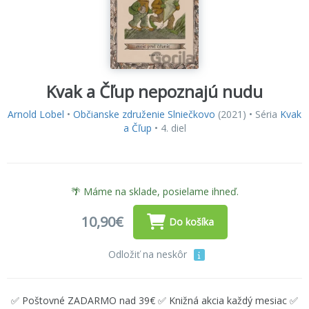
Kvak a Čľup nepoznajú nudu
Arnold Lobel
•
Občianske združenie Slniečkovo
(2021) • Séria
Kvak
a Čľup
• 4. diel
🌴 Máme na sklade, posielame ihneď.
10,90€
Do košíka
Odložiť na neskôr
✅ Poštovné ZADARMO nad 39€ ✅ Knižná akcia každý mesiac ✅