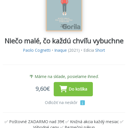
Niečo malé, čo každú chvíľu vybuchne
Paolo Cognetti
•
Inaque
(2021) • Edícia
Short
🌴 Máme na sklade, posielame ihneď.
9,60€
Do košíka
Odložiť na neskôr
✅ Poštovné ZADARMO nad 39€ ✅ Knižná akcia každý mesiac ✅
Výhodné ceny ✅ Bezpečný nákup