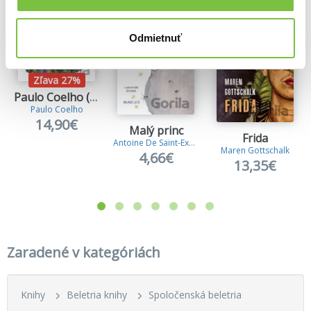
Odmietnuť
Zľava 27%
Paulo Coelho (darčekový box)
Paulo Coelho
14,90€
Malý princ
Frida
Antoine De Saint-Exupery
Maren Gottschalk
4,66€
13,35€
Zaradené v kategóriách
Knihy
Beletria knihy
Spoločenská beletria