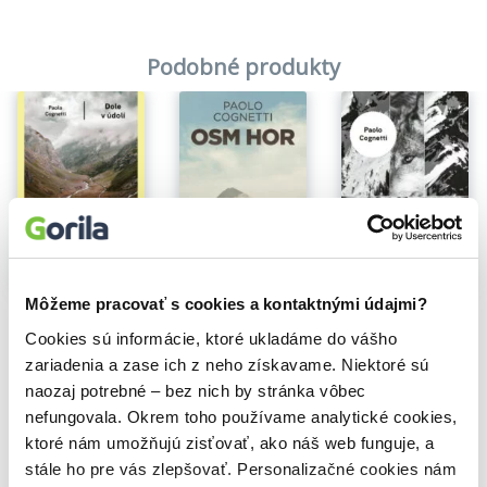
Podobné produkty
Na sklade
Na sklade
Na sklade
Môžeme pracovať s cookies a kontaktnými údajmi?
Vlčie šťastie
Dole v údolí
Osm hor
Paolo Cognetti
Paolo Cognetti
Paolo Cognetti
Cookies sú informácie, ktoré ukladáme do vášho
10,19€
11,10€
12,40€
zariadenia a zase ich z neho získavame. Niektoré sú
naozaj potrebné – bez nich by stránka vôbec
nefungovala. Okrem toho používame analytické cookies,
ktoré nám umožňujú zisťovať, ako náš web funguje, a
stále ho pre vás zlepšovať. Personalizačné cookies nám
Vybrané pre teba