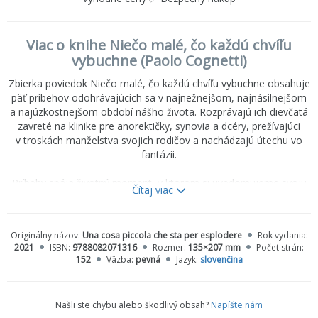
Viac o knihe Niečo malé, čo každú chvíľu
vybuchne (Paolo Cognetti)
Zbierka poviedok
Niečo malé, čo každú chvíľu vybuchne
obsahuje
päť príbehov odohrávajúcich sa v najnežnejšom, najnásilnejšom
a najúzkostnejšom období nášho života. Rozprávajú ich dievčatá
zavreté na klinike pre anorektičky, synovia a dcéry, prežívajúci
v troskách manželstva svojich rodičov a nachádzajú útechu vo
fantázii.
Príbehy spája životný moment, v ktorom si uvedomujeme svoju
Čítaj viac
identitu, objavujeme sex, priateľstvo, krutosť sveta, prekračujeme
hranicu, búrime sa.
Vo svojej tretej zbierke poviedok Paolo Cognetti zaznamenáva
Originálny názov:
Una cosa piccola che sta per esplodere
Rok vydania:
každodenný život a v období dospievania nachádza magické
2021
ISBN:
9788082071316
Rozmer:
135×207 mm
Počet strán:
miesto, v ktorom postavy rozprávajúce o svojom živote odhaľujú
152
Väzba:
pevná
Jazyk:
slovenčina
náš.
Našli ste chybu alebo škodlivý obsah?
Napíšte nám