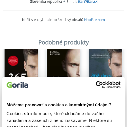
Slovenská republika
E-mail:
ikar@ikar.sk
Martinus.sk
·
Čítanie z knihy TEN DEŇ (Blanka Lipińska)
Našli ste chybu alebo škodlivý obsah?
Napíšte nám
Podobné produkty
Na sklade
Na sklade
Na sklade
Môžeme pracovať s cookies a kontaktnými údajmi?
365 Days
365 dní
Ďalších 365 dní (slovenský jazyk)
Blanka Lipińska
Blanka Lipińska
Blanka Lipińska
Cookies sú informácie, ktoré ukladáme do vášho
8,90€
12,90€
12,00€
zariadenia a zase ich z neho získavame. Niektoré sú