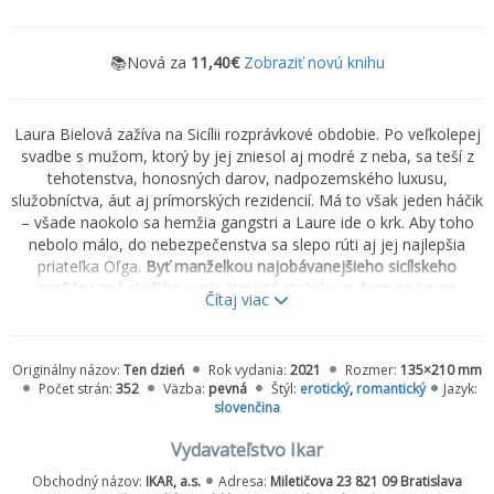
📚Nová za
11,40€
Zobraziť novú knihu
Laura Bielová zažíva na Sicílii rozprávkové obdobie. Po veľkolepej
svadbe s mužom, ktorý by jej zniesol aj modré z neba, sa teší z
tehotenstva, honosných darov, nadpozemského luxusu,
služobníctva, áut aj prímorských rezidencií. Má to však jeden háčik
– všade naokolo sa hemžia gangstri a Laure ide o krk. Aby toho
nebolo málo, do nebezpečenstva sa slepo rúti aj jej najlepšia
priateľka Oľga.
Byť manželkou najobávanejšieho sicílskeho
mafiána má skrátka svoje tienisté stránky, o čom sa Laura
Čítaj viac
čoskoro presvedčí na vlastnej koži.
Originálny názov:
Ten dzień
Rok vydania:
2021
Rozmer:
135×210 mm
Počet strán:
352
Väzba:
pevná
Štýl:
erotický
,
romantický
Jazyk:
slovenčina
Vydavateľstvo Ikar
Obchodný názov:
IKAR, a.s.
Adresa:
Miletičova 23 821 09 Bratislava