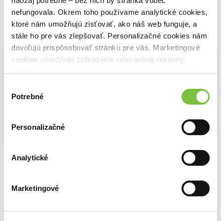
naozaj potrebné – bez nich by stránka vôbec
nefungovala. Okrem toho používame analytické cookies,
ktoré nám umožňujú zisťovať, ako náš web funguje, a
Vybrané pre teba
stále ho pre vás zlepšovať. Personalizačné cookies nám
dovoľujú prispôsobovať stránku pre vás. Marketingové
cookies umožňujú zobrazenie relevantnej reklamy.
Niektoré údaje zdieľame aj s tretími stranami. Veľmi by
nám pomohlo, keby sme mohli používať všetky tieto
Výber
cookies.
Potrebné
súhlasu
Personalizačné
Na sklade
Na sklade
Na sklade
The Next 365 Days
365 dní
Ďalších 365 dní (slovenský jazyk)
Blanka Lipinska
Analytické
Blanka Lipińska
Blanka Lipińska
8,80€
12,90€
12,00€
Marketingové