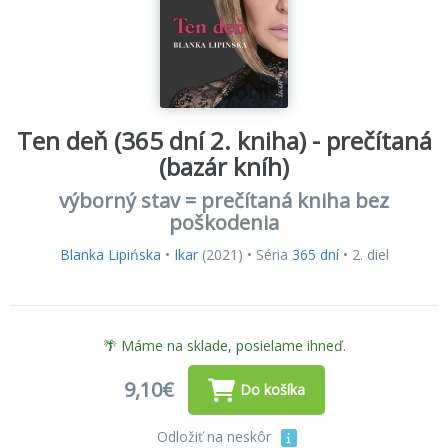
Ten deň (365 dní 2. kniha) - prečítaná
(bazár kníh)
výborný stav = prečítaná kniha bez
poškodenia
Blanka Lipińska
•
Ikar
(2021) • Séria
365 dní
• 2. diel
🌴 Máme na sklade, posielame ihneď.
9,10€
Do košíka
Odložiť na neskôr