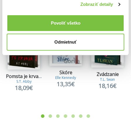
Ďalšie z kategórie Erotické knihy
Zobraziť detaily
Viac z tejto kategórie
Povoliť všetko
Odmietnuť
Skóre
Zvádzanie
Pomsta je krvavá (Kniha prvá)
Elle Kennedy
T.L. Swan
S.T. Abby
13,35€
18,16€
18,09€