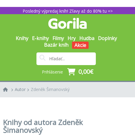
Posledný výpredaj kníh! Zľavy až do 80% tu =>
Knihy
E-knihy
Filmy
Hry
Hudba
Doplnky
Bazár kníh
Akcie
0,00€
Prihlásenie
Autor
Zdeněk Šimanovský
Knihy od autora Zdeněk
Šimanovský