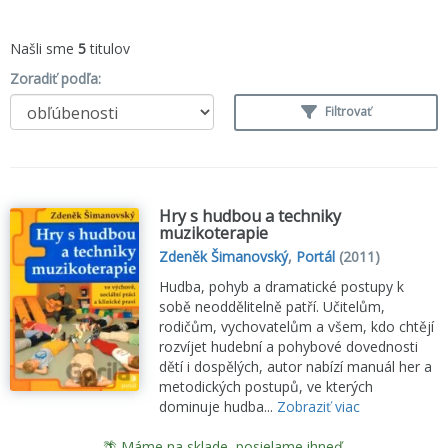
Našli sme
5
titulov
Zoradiť podľa:
Filtrovať
Hry s hudbou a techniky
muzikoterapie
Zdeněk Šimanovský
,
Portál
(2011)
Hudba, pohyb a dramatické postupy k
sobě neoddělitelně patří. Učitelům,
rodičům, vychovatelům a všem, kdo chtějí
rozvíjet hudební a pohybové dovednosti
dětí i dospělých, autor nabízí manuál her a
metodických postupů, ve kterých
dominuje hudba...
Zobraziť viac
🌴 Máme na sklade, posielame ihneď.