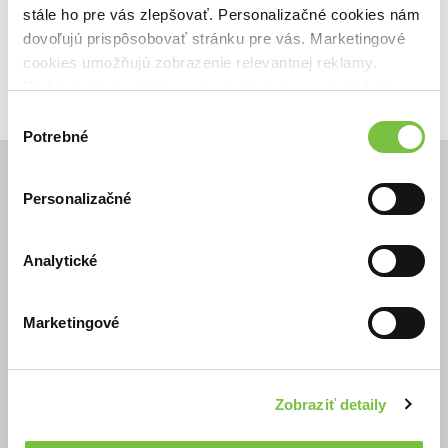
19,12€
23,90€
Do košíka
stále ho pre vás zlepšovať. Personalizačné cookies nám
dovoľujú prispôsobovať stránku pre vás. Marketingové
cookies umožňujú zobrazenie relevantnej reklamy.
Niektoré údaje zdieľame aj s tretími stranami. Veľmi by
nám pomohlo, keby sme mohli používať všetky tieto
Výber
cookies.
Potrebné
súhlasu
Personalizačné
© Všetky práva vyhradené
Analytické
Marketingové
Zobraziť detaily