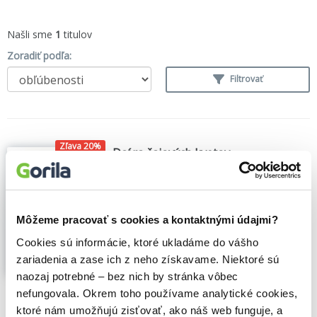
Našli sme
1
titulov
Zoradiť podľa:
Filtrovať
Zľava 20%
Dcéra čajových kvetov
Tessa Collins
,
Tatran
(2026)
Tretia časť úspešnej ságy Dcéry kvetov o
piatich ženách, piatich kontinentoch a
veľkom rodinnom tajomstve...
Zobraziť
Môžeme pracovať s cookies a kontaktnými údajmi?
viac
Cookies sú informácie, ktoré ukladáme do vášho
zariadenia a zase ich z neho získavame. Niektoré sú
naozaj potrebné – bez nich by stránka vôbec
🍌 Predobjednávka, vychádza 16. 9. 2026
nefungovala. Okrem toho používame analytické cookies,
ktoré nám umožňujú zisťovať, ako náš web funguje, a