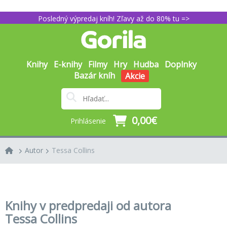
Posledný výpredaj kníh! Zľavy až do 80% tu =>
Knihy
E-knihy
Filmy
Hry
Hudba
Doplnky
Bazár kníh
Akcie
0,00€
Prihlásenie
Autor
Tessa Collins
Knihy v predpredaji od autora
Tessa Collins