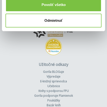
Povoliť všetko
Odmietnuť
Užitočné odkazy
Gorila BLOGuje
Výpredaje
E-knižný sprievodca
Učebnice
Knihy s podporou FPU
Gorila podporuje Plamienok
Poukážky
Bazár kníh