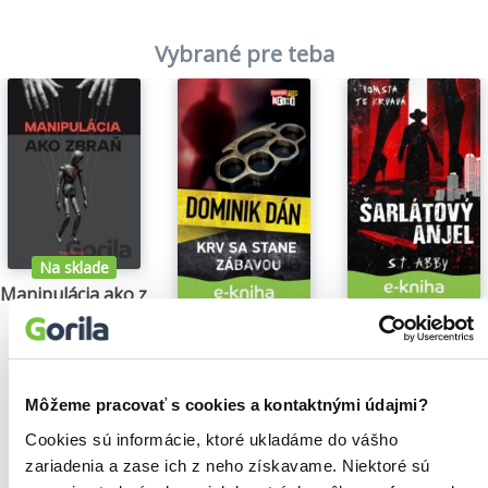
Vybrané pre teba
Na sklade
Manipulácia ako zbraň
Tomáš Vepi
Šarlátový anjel
Krv sa stane zábavou
15,79€
S.T. Abby
Dominik Dán
5,84€
14,35€
Môžeme pracovať s cookies a kontaktnými údajmi?
Cookies sú informácie, ktoré ukladáme do vášho
zariadenia a zase ich z neho získavame. Niektoré sú