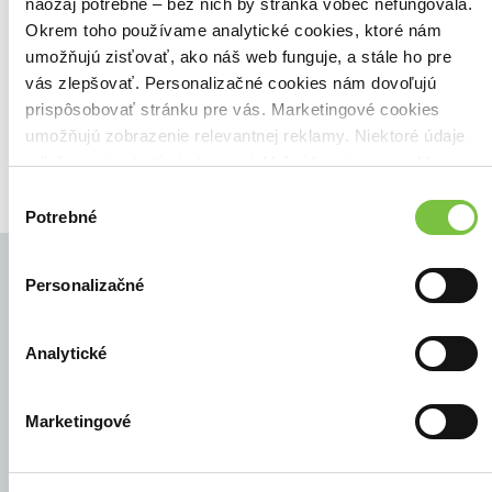
Našli sme
0
titulov
naozaj potrebné – bez nich by stránka vôbec nefungovala.
Okrem toho používame analytické cookies, ktoré nám
Zoradiť podľa:
umožňujú zisťovať, ako náš web funguje, a stále ho pre
Filtrovať
vás zlepšovať. Personalizačné cookies nám dovoľujú
prispôsobovať stránku pre vás. Marketingové cookies
umožňujú zobrazenie relevantnej reklamy. Niektoré údaje
zdieľame aj s tretími stranami. Veľmi by nám pomohlo,
keby sme mohli používať všetky tieto cookies.
Výber
Potrebné
súhlasu
Personalizačné
© Všetky práva vyhradené
Analytické
Marketingové