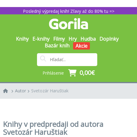
Posledný výpredaj kníh! Zľavy až do 80% tu =>
Knihy
E-knihy
Filmy
Hry
Hudba
Doplnky
Bazár kníh
Akcie
0,00€
Prihlásenie
Autor
Svetozár Haruštiak
Knihy v predpredaji od autora
Svetozár Haruštiak