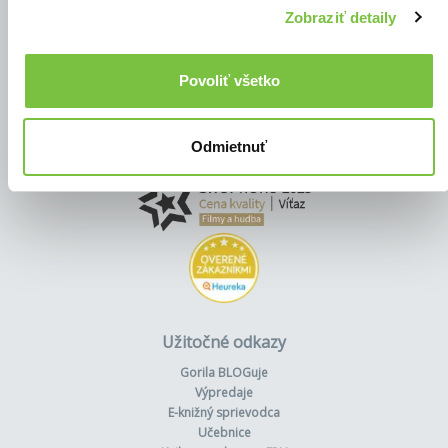
Zobraziť detaily
Povoliť všetko
Odmietnuť
Užitočné odkazy
Gorila BLOGuje
Výpredaje
E-knižný sprievodca
Učebnice