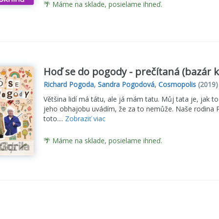
🌴 Máme na sklade, posielame ihneď.
Hoď se do pogody - prečítaná (bazár k
Richard Pogoda
,
Sandra Pogodová
,
Cosmopolis
(2019)
Většina lidí má tátu, ale já mám tatu. Můj tata je, jak to
jeho obhajobu uvádím, že za to nemůže. Naše rodina P
toto....
Zobraziť viac
🌴 Máme na sklade, posielame ihneď.