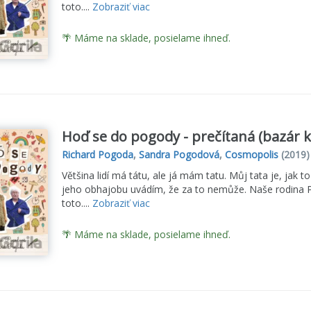
toto....
Zobraziť viac
🌴 Máme na sklade, posielame ihneď.
Hoď se do pogody - prečítaná (bazár k
Richard Pogoda
,
Sandra Pogodová
,
Cosmopolis
(2019)
Většina lidí má tátu, ale já mám tatu. Můj tata je, jak to
jeho obhajobu uvádím, že za to nemůže. Naše rodina P
toto....
Zobraziť viac
🌴 Máme na sklade, posielame ihneď.