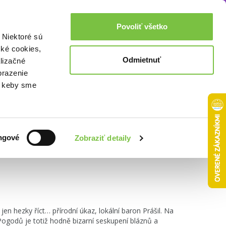
Akcie a zľavy
0,00€
Povoliť všetko
Prihlásenie
 Niektoré sú
cké cookies,
Odmietnuť
lizačné
brazenie
o, keby sme
Zoradiť podľa:
ngové
Zobraziť detaily
 jen hezky říct… přírodní úkaz, lokální baron Prášil. Na
ogodů je totiž hodně bizarní seskupení bláznů a