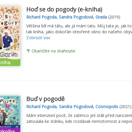
Hoď se do pogody (e-kniha)
Richard Pogoda
,
Sandra Pogodová
,
Grada
(2019)
Většina lidí má tátu, ale já mám tatu. Můj tata je, jak to
tak kniha, jako dokořán otevřené okno do našeho obýváku
Zobraziť viac
🌴 Okamžite na stiahnutie
Buď v pogodě
Richard Pogoda
,
Sandra Pogodová
,
Cosmopolis
(2021)
Mám intenzivní pocit, že zatímco jiní stáli před naroze
zatoulala ke stánku, kde rozdávali nemotornost a nepou