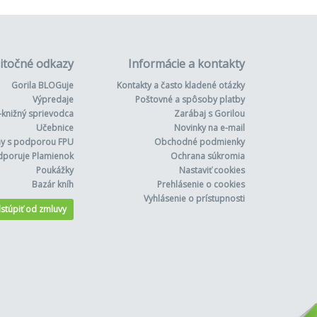
itočné odkazy
Informácie a kontakty
Gorila BLOGuje
Kontakty a často kladené otázky
Výpredaje
Poštovné a spôsoby platby
-knižný sprievodca
Zarábaj s Gorilou
Učebnice
Novinky na e-mail
hy s podporou FPU
Obchodné podmienky
dporuje Plamienok
Ochrana súkromia
Poukážky
Nastaviť cookies
Bazár kníh
Prehlásenie o cookies
Vyhlásenie o prístupnosti
stúpiť od zmluvy