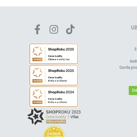
Už
E
Kni
Gorila po
Od