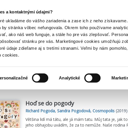
Posledný výpredaj kníh! Zľavy až do 80% tu =>
es a kontaktnými údajmi?
Hry
Hudba
Doplnky
Bazár kníh
oré ukladáme do vášho zariadenia a zase ich z neho získavame.
h by stránka vôbec nefungovala. Okrem toho používame analyti
ať, ako náš web funguje, a stále ho pre vás zlepšovať. Persona
spôsobovať stránku pre vás. Marketingové cookies umožňujú zo
ová
toré údaje zdieľame aj s tretími stranami. Veľmi by nám pomohl
o cookies.
me
5
titulov
ersonalizačné
Analytické
Marketi
Hoď se do pogody
Richard Pogoda
,
Sandra Pogodová
,
Cosmopolis
(2019)
Většina lidí má tátu, ale já mám tatu. Můj tata je, jak to
jeho obhajobu uvádím, že za to nemůže. Naše rodina P