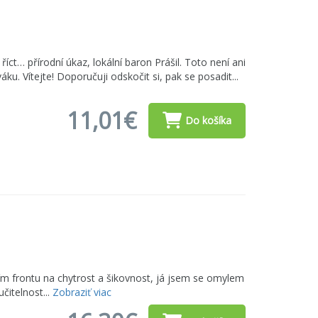
 říct… přírodní úkaz, lokální baron Prášil. Toto není ani
. Vítejte! Doporučuji odskočit si, pak se posadit...
11,01€
Do košíka
ním frontu na chytrost a šikovnost, já jsem se omylem
čitelnost...
Zobraziť viac