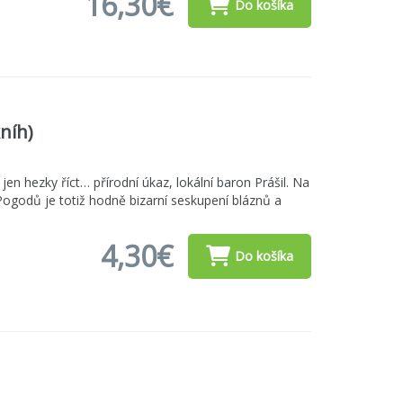
16,30€
Do košíka
níh)
 jen hezky říct… přírodní úkaz, lokální baron Prášil. Na
ogodů je totiž hodně bizarní seskupení bláznů a
4,30€
Do košíka