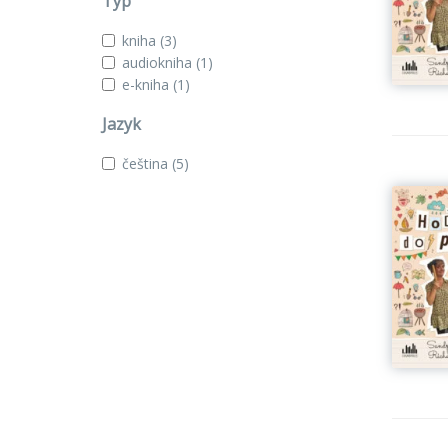
Typ
kniha
(3)
audiokniha
(1)
e-kniha
(1)
Jazyk
čeština
(5)