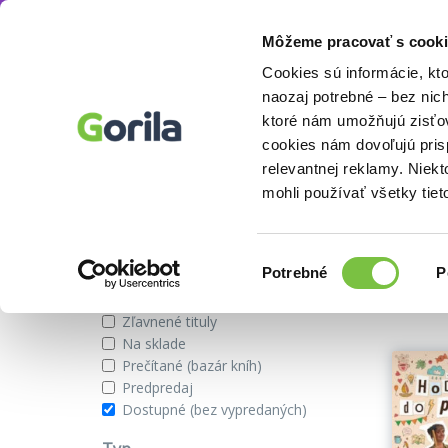
Môžeme pracovať s cooki
Autor
Sandra Pogodová
Knihy
E-knihy
Filmy
Cookies sú informácie, kt
naozaj potrebné – bez nic
ktoré nám umožňujú zisťov
cookies nám dovoľujú pri
Knihy od autora Sandra Pogod
relevantnej reklamy. Niek
mohli používať všetky tiet
Zobraziť iba
Výber
Našli s
Potrebné
P
súhlasu
Novinky
Zľavnené tituly
Na sklade
Prečítané (bazár kníh)
Predpredaj
Dostupné (bez vypredaných)