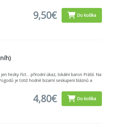
9,50€
Do košíka
níh)
 jen hezky říct… přírodní úkaz, lokální baron Prášil. Na
ogodů je totiž hodně bizarní seskupení bláznů a
4,80€
Do košíka