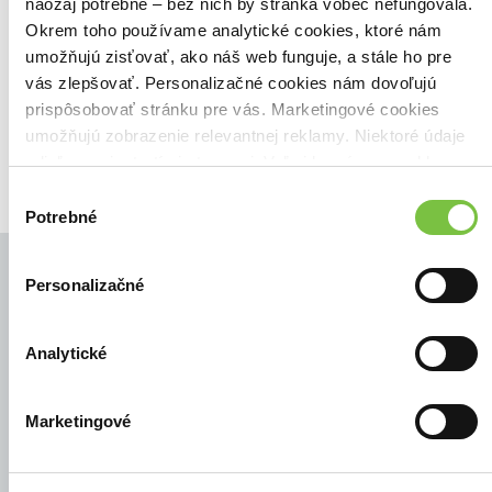
Našli sme
0
titulov
naozaj potrebné – bez nich by stránka vôbec nefungovala.
Okrem toho používame analytické cookies, ktoré nám
Zoradiť podľa:
umožňujú zisťovať, ako náš web funguje, a stále ho pre
Filtrovať
vás zlepšovať. Personalizačné cookies nám dovoľujú
prispôsobovať stránku pre vás. Marketingové cookies
umožňujú zobrazenie relevantnej reklamy. Niektoré údaje
zdieľame aj s tretími stranami. Veľmi by nám pomohlo,
keby sme mohli používať všetky tieto cookies.
Výber
Potrebné
súhlasu
Personalizačné
© Všetky práva vyhradené
Analytické
Marketingové