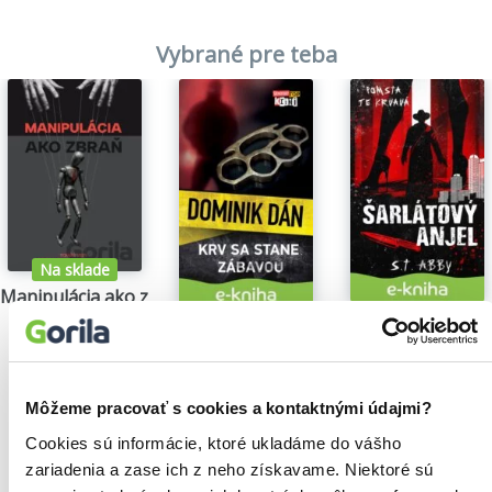
Vybrané pre teba
Na sklade
Manipulácia ako zbraň
Tomáš Vepi
Šarlátový anjel
Krv sa stane zábavou
15,79€
S.T. Abby
Dominik Dán
5,84€
14,35€
Môžeme pracovať s cookies a kontaktnými údajmi?
Cookies sú informácie, ktoré ukladáme do vášho
zariadenia a zase ich z neho získavame. Niektoré sú