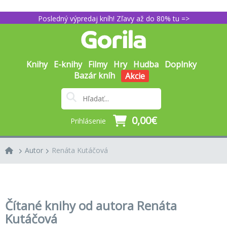
Posledný výpredaj kníh! Zľavy až do 80% tu =>
Knihy
E-knihy
Filmy
Hry
Hudba
Doplnky
Bazár kníh
Akcie
0,00€
Prihlásenie
Autor
Renáta Kutáčová
Čítané knihy od autora Renáta
Kutáčová