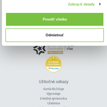
Zobraziť detaily
Povoliť všetko
Odmietnuť
Užitočné odkazy
Gorila BLOGuje
Výpredaje
E-knižný sprievodca
Učebnice