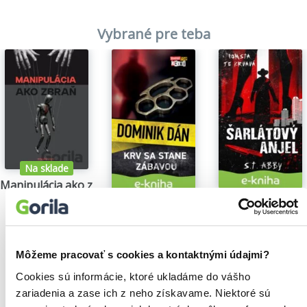
Vybrané pre teba
Na sklade
Manipulácia ako zbraň
Tomáš Vepi
Šarlátový anjel
Krv sa stane zábavou
15,79€
S.T. Abby
Dominik Dán
5,84€
14,35€
Môžeme pracovať s cookies a kontaktnými údajmi?
Cookies sú informácie, ktoré ukladáme do vášho
zariadenia a zase ich z neho získavame. Niektoré sú