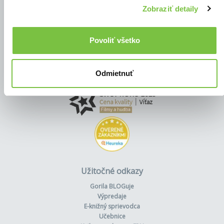
Zobraziť detaily
Povoliť všetko
Odmietnuť
Užitočné odkazy
Gorila BLOGuje
Výpredaje
E-knižný sprievodca
Učebnice