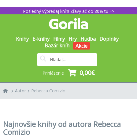
Posledný výpredaj kníh! Zľavy až do 80% tu =>
Knihy
E-knihy
Filmy
Hry
Hudba
Doplnky
Bazár kníh
Akcie
0,00€
Prihlásenie
Autor
Rebecca Comizio
Najnovšie knihy od autora Rebecca
Comizio