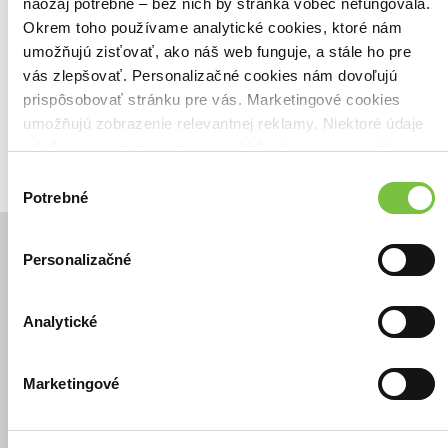
Našli sme
0
titulov
naozaj potrebné – bez nich by stránka vôbec nefungovala.
Okrem toho používame analytické cookies, ktoré nám
Zoradiť podľa:
umožňujú zisťovať, ako náš web funguje, a stále ho pre
Filtrovať
vás zlepšovať. Personalizačné cookies nám dovoľujú
prispôsobovať stránku pre vás. Marketingové cookies
umožňujú zobrazenie relevantnej reklamy. Niektoré údaje
zdieľame aj s tretími stranami. Veľmi by nám pomohlo,
keby sme mohli používať všetky tieto cookies.
Výber
Potrebné
súhlasu
Personalizačné
© Všetky práva vyhradené
Analytické
Marketingové