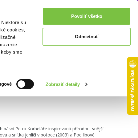
Akcie a zľavy
0,00€
Povoliť všetko
Prihlásenie
 Niektoré sú
cké cookies,
Odmietnuť
lizačné
brazenie
o, keby sme
Zoradiť podľa:
ngové
Zobraziť detaily
ch básní Petra Korbeláře inspirovaná přírodou, vnější i
lova a snítka jehličí v potoce (2003) a Pod lipové