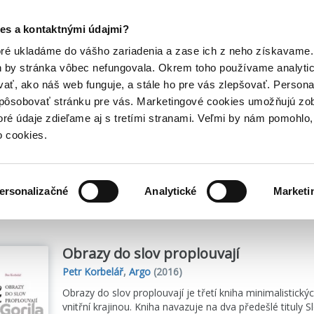
Posledný výpredaj kníh! Zľavy až do 80% tu =>
es a kontaktnými údajmi?
Hry
Hudba
Doplnky
Bazár kníh
oré ukladáme do vášho zariadenia a zase ich z neho získavame.
h by stránka vôbec nefungovala. Okrem toho používame analyti
ať, ako náš web funguje, a stále ho pre vás zlepšovať. Persona
spôsobovať stránku pre vás. Marketingové cookies umožňujú zo
toré údaje zdieľame aj s tretími stranami. Veľmi by nám pomohl
o cookies.
me
2
titulov
ersonalizačné
Analytické
Marketi
Obrazy do slov proplouvají
Petr Korbelář
,
Argo
(2016)
Obrazy do slov proplouvají je třetí kniha minimalistický
vnitřní krajinou. Kniha navazuje na dva předešlé tituly S