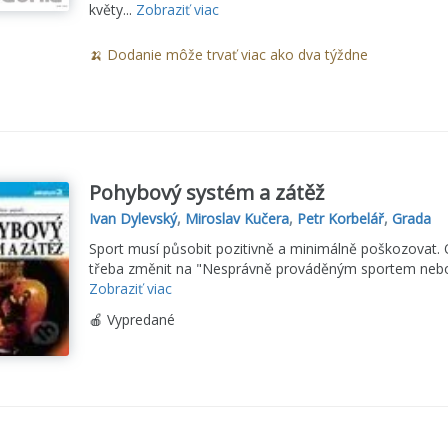
květy...
Zobraziť viac
🍌 Dodanie môže trvať viac ako dva týždne
Pohybový systém a zátěž
Ivan Dylevský
,
Miroslav Kučera
,
Petr Korbelář
,
Grada
Sport musí působit pozitivně a minimálně poškozovat. Ob
třeba změnit na "Nesprávně prováděným sportem nebo 
Zobraziť viac
🍎 Vypredané