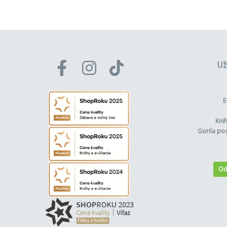
Už
E
Kni
Gorila po
Od