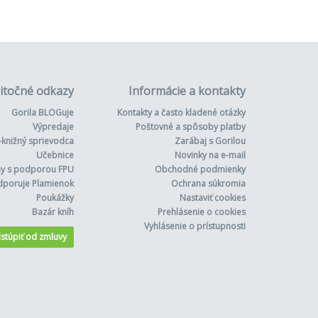
itočné odkazy
Informácie a kontakty
Gorila BLOGuje
Kontakty a často kladené otázky
Výpredaje
Poštovné a spôsoby platby
-knižný sprievodca
Zarábaj s Gorilou
Učebnice
Novinky na e-mail
hy s podporou FPU
Obchodné podmienky
dporuje Plamienok
Ochrana súkromia
Poukážky
Nastaviť cookies
Bazár kníh
Prehlásenie o cookies
Vyhlásenie o prístupnosti
stúpiť od zmluvy