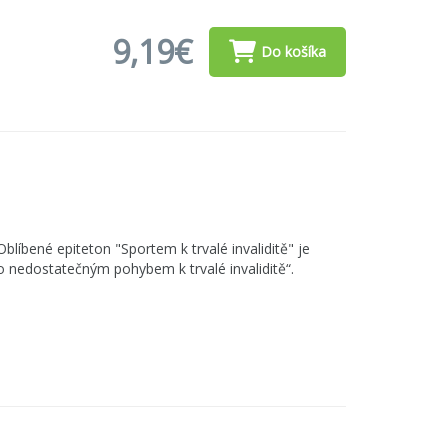
9,19€
Do košíka
líbené epiteton "Sportem k trvalé invaliditě" je
nedostatečným pohybem k trvalé invaliditě“.