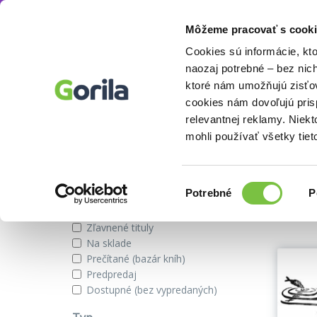
Môžeme pracovať s cooki
Autor
Petr Korbelář
Knihy
E-knihy
Filmy
Cookies sú informácie, kt
naozaj potrebné – bez nic
ktoré nám umožňujú zisťov
cookies nám dovoľujú pri
Knihy od autora Petr Korbelář
relevantnej reklamy. Niek
mohli používať všetky tiet
Zobraziť iba
Výber
Našli s
Potrebné
P
súhlasu
Novinky
Zľavnené tituly
Na sklade
Prečítané (bazár kníh)
Predpredaj
Dostupné (bez vypredaných)