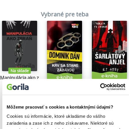
Vybrané pre teba
Na sklade
Manipulácia ako zbraň
Tomáš Vepi
Šarlátový anjel
Krv sa stane zábavou
15,79€
S.T. Abby
Dominik Dán
5,84€
14,35€
Môžeme pracovať s cookies a kontaktnými údajmi?
Cookies sú informácie, ktoré ukladáme do vášho
zariadenia a zase ich z neho získavame. Niektoré sú