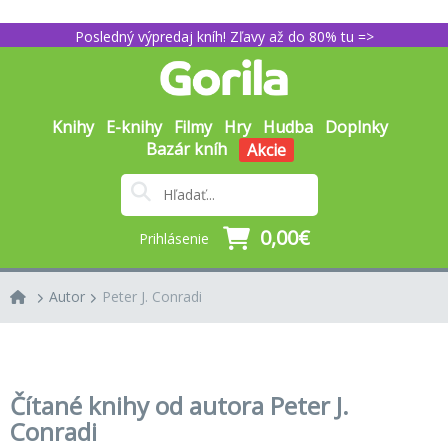
Posledný výpredaj kníh! Zľavy až do 80% tu =>
Knihy
E-knihy
Filmy
Hry
Hudba
Doplnky
Bazár kníh
Akcie
0,00€
Prihlásenie
Autor
Peter J. Conradi
Čítané knihy od autora Peter J.
Conradi