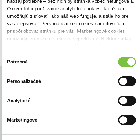
Našli sme
0
titulov
naozaj potrebné – bez nich by stránka vôbec nefungovala.
Okrem toho používame analytické cookies, ktoré nám
Zoradiť podľa:
umožňujú zisťovať, ako náš web funguje, a stále ho pre
Filtrovať
vás zlepšovať. Personalizačné cookies nám dovoľujú
prispôsobovať stránku pre vás. Marketingové cookies
umožňujú zobrazenie relevantnej reklamy. Niektoré údaje
zdieľame aj s tretími stranami. Veľmi by nám pomohlo,
keby sme mohli používať všetky tieto cookies.
Výber
Potrebné
súhlasu
Personalizačné
© Všetky práva vyhradené
Analytické
Marketingové