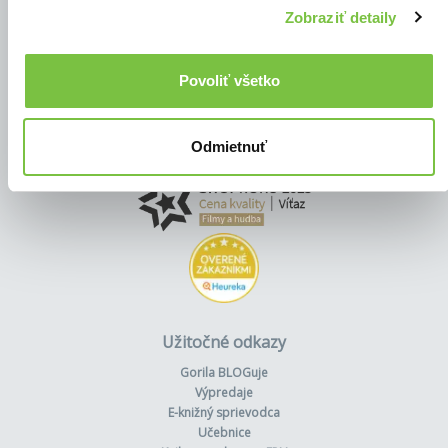
Zobraziť detaily
Povoliť všetko
Odmietnuť
Užitočné odkazy
Gorila BLOGuje
Výpredaje
E-knižný sprievodca
Učebnice