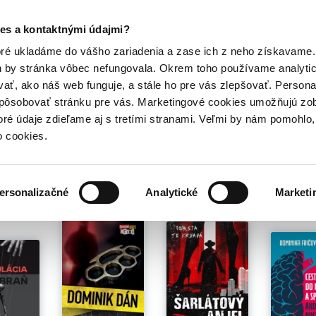
Posledný výpredaj kníh! Zľavy až do 80% tu =>
es a kontaktnými údajmi?
Hry
Hudba
Doplnky
Bazár kníh
oré ukladáme do vášho zariadenia a zase ich z neho získavame.
h by stránka vôbec nefungovala. Okrem toho používame analyti
ať, ako náš web funguje, a stále ho pre vás zlepšovať. Persona
spôsobovať stránku pre vás. Marketingové cookies umožňujú zo
toré údaje zdieľame aj s tretími stranami. Veľmi by nám pomohl
o cookies.
é pre teba
ersonalizačné
Analytické
Marketi