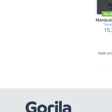
Na s
Manipulá
Tomáš
15,
Našli s