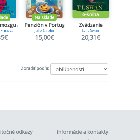
lade
Na sklade
 mozgu a späť
Penzión v Portugalsku
Zvádzanie
Na zlej
 Fričová
Julie Caplin
L. T. Swan
S.T. A
35€
15,00€
20,31€
5,8
Zoradiť podľa:
itočné odkazy
Informácie a kontakty