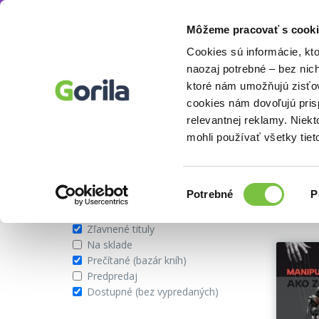
Môžeme pracovať s cooki
Autor
Peter Baumjohann
Knihy
E-knihy
Filmy
Cookies sú informácie, kt
naozaj potrebné – bez nic
ktoré nám umožňujú zisťov
cookies nám dovoľujú pri
Autor Peter Baumjohann
relevantnej reklamy. Niek
mohli používať všetky tiet
Zobraziť iba
Vybran
Výber
Potrebné
P
súhlasu
Novinky
Zľavnené tituly
Na sklade
Prečítané (bazár kníh)
Predpredaj
Dostupné (bez vypredaných)