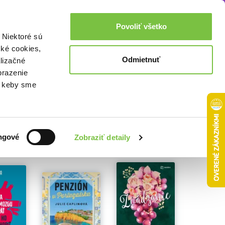
Akcie a zľavy
0,00€
Povoliť všetko
Prihlásenie
 Niektoré sú
cké cookies,
Odmietnuť
lizačné
brazenie
o, keby sme
ngové
Zobraziť detaily