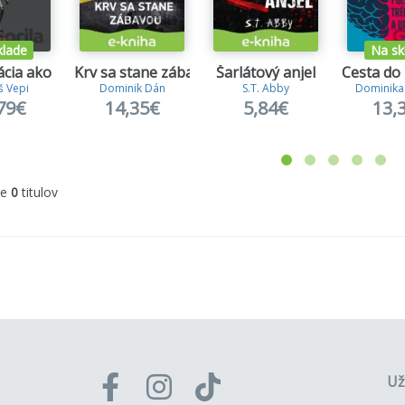
klade
Na sk
cia ako zbraň
Krv sa stane zábavou
Šarlátový anjel
Cesta do
 Vepi
Dominik Dán
S.T. Abby
Dominika
79€
14,35€
5,84€
13,
me
0
titulov
Už